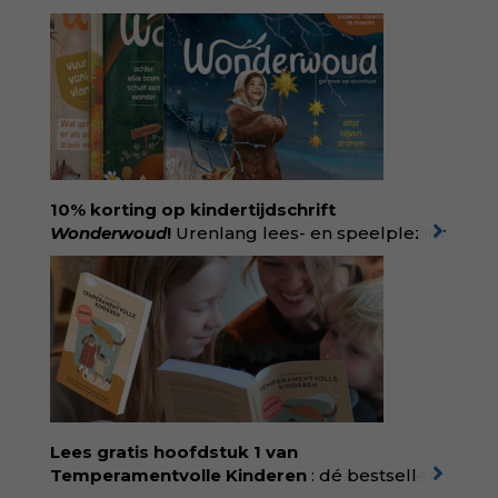
geboortezorg:
in Baas in eigen buik verbindt
filosoof en vroedvrouw Rodante van der Waal
persoonlijke ervaringen aan structureel
onrecht en introduceert ze reproductieve
rechtvaardigheid als een collectieve, radicale
praktijk van zorg. Voor iedereen die wil
begrijpen wat er speelt rond vruchtbaarheid
en geboorte. Koop het boek via
singeluitgeverijen.nl/nijgh-van-
10% korting op kindertijdschrift
ditmar/boek/baas-in-eigen-buik
Wonderwoud
!
Urenlang lees- en speelplezier
voor dromers, doeners en denkers.
Wonderwoud is het ambachtelijk gemaakte
antwoord op alle snelle gooimaarweg-
boekjes en hapsnap-filmpjes. Het mooiste
kindertijdschrift van Nederland; met liefde en
kunde voor taal, beeld en tekeningen die
spat van elke pagina. Dat vóel je. Dat voelt je
kind. Abonneer via
wonderwoud.nl/abonneren**
en krijg 10%
Lees gratis hoofdstuk 1 van
korting met code:
KIIND10
Temperamentvolle Kinderen
: dé bestseller