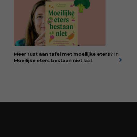
van pedagoog Eva Bronsveld. In het boek
Temperamentvolle kinderen vind je 25 jaar
aan kennis en ervaring. Met ruim 50.000
verkochte exemplaren met recht een
bestseller, waarmee Eva veel gezinnen heeft
kunnen helpen. Ze schrijft met een
liefdevolle kijk op kinderen en veel begrip
voor ouders. Download het hoofdstuk gratis
via:
evabronsveld.plugandpay.nl/r?
Meer rust aan tafel met moeilijke eters?
In
id=ZcYxEBJH
Moeilijke eters bestaan niet
laat
kinderdiëtist en lactatiekundige
Rolinde
Demeyer
zien wat er schuilgaat achter
eetgedrag dat ouders zorgen baart. Met
aandacht voor ontwikkeling,
neurodivergentie en medische oorzaken
helpt ze hardnekkige misverstanden los te
laten en maakt ze van eten weer een
moment van verbinding. Bestel via je lokale
boekhandel! Lees meer over Rolinde via
kiind.nl/rolinde