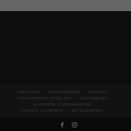
kindertijdschrift van Nederland; met liefde en
kunde voor taal, beeld en tekeningen die
spat van elke pagina. Dat vóel je. Dat voelt je
kind. Abonneer via
wonderwoud.nl/abonneren**
en krijg 10%
korting met code:
KIIND10
OVER KIIND
SAMENWERKEN
CONTACT
TIJDSCHRIFTEN UITDELEN?
NIEUWSBRIEF
ALGEMENE VOORWAARDEN
PRIVACY STATEMENT
RETOURNEREN