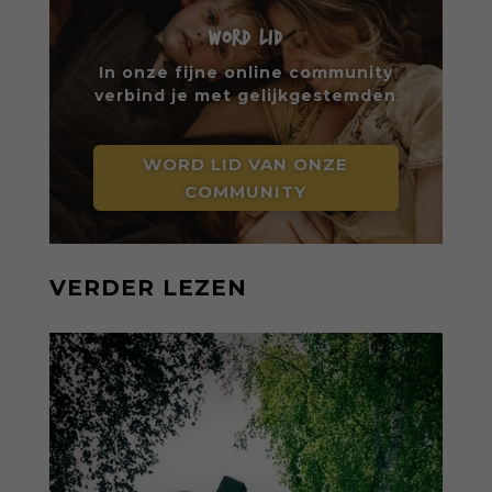
WORD LID
In onze fijne online community
verbind je met gelijkgestemden
WORD LID VAN ONZE
COMMUNITY
VERDER LEZEN