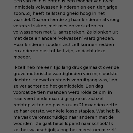
Eén van mijn cliënten is een moeder van twee
inmiddels volwassen kinderen en een tienjarige
zoon. Zij heeft zelfstandigheid hoog in het
vaandel. Daarom leerde zij haar kinderen al vroeg
veters strikken, met mes en vork eten en
volwassenen met ‘u’ aanspreken. Ze blonken uit
met deze en andere ‘volwassen’ vaardigheden.
Haar kinderen zouden zichzelf kunnen redden
en anderen niet tot last zijn, zo dacht deze
moeder.
Ikzelf heb me een tijd lang druk gemaakt over de
grove motorische vaardigheden van mijn oudste
dochter. Hoewel er steeds vooruitgang was, liep
ze ver achter op het gemiddelde. Een dag
voordat ze tien maanden werd rolde ze om, in
haar veertiende maand ging ze uit zichzelf
rechtop zitten en pas na ruim 21 maanden zette
ze haar eerste, wankele losse stapjes. Wat heb ik
me vaak verontschuldigd naar anderen met de
woorden: ‘Ze gaat heus lopend naar school.’ Ik
zei het waarschijnlijk nog het meest om mezelf