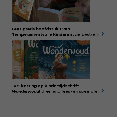
rechtvaardigheid als een collectieve, radicale
praktijk van zorg. Voor iedereen die wil
begrijpen wat er speelt rond vruchtbaarheid
en geboorte. Koop het boek via
singeluitgeverijen.nl/nijgh-van-
Lees gratis hoofdstuk 1 van
ditmar/boek/baas-in-eigen-buik
Temperamentvolle Kinderen
: dé bestseller
van pedagoog Eva Bronsveld. In het boek
Temperamentvolle kinderen vind je 25 jaar
aan kennis en ervaring. Met ruim 50.000
verkochte exemplaren met recht een
bestseller, waarmee Eva veel gezinnen heeft
kunnen helpen. Ze schrijft met een
liefdevolle kijk op kinderen en veel begrip
voor ouders. Download het hoofdstuk gratis
via:
evabronsveld.plugandpay.nl/r?
10% korting op kindertijdschrift
id=ZcYxEBJH
Wonderwoud
!
Urenlang lees- en speelplezier
voor dromers, doeners en denkers.
Wonderwoud is het ambachtelijk gemaakte
antwoord op alle snelle gooimaarweg-
boekjes en hapsnap-filmpjes. Het mooiste