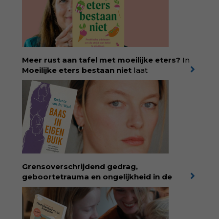
Meer rust aan tafel met moeilijke eters?
In
Moeilijke eters bestaan niet
laat
kinderdiëtist en lactatiekundige
Rolinde
Demeyer
zien wat er schuilgaat achter
eetgedrag dat ouders zorgen baart. Met
aandacht voor ontwikkeling,
neurodivergentie en medische oorzaken
helpt ze hardnekkige misverstanden los te
laten en maakt ze van eten weer een
moment van verbinding. Bestel via je lokale
boekhandel! Lees meer over Rolinde via
Grensoverschrijdend gedrag,
kiind.nl/rolinde
geboortetrauma en ongelijkheid in de
geboortezorg:
in Baas in eigen buik verbindt
filosoof en vroedvrouw Rodante van der Waal
persoonlijke ervaringen aan structureel
onrecht en introduceert ze reproductieve