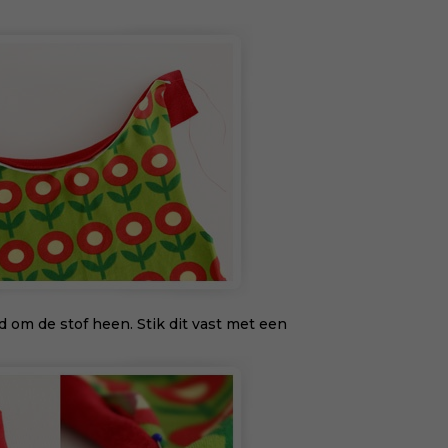
met
bee
van
voe
won
en 
KII
 om de stof heen. Stik dit vast met een