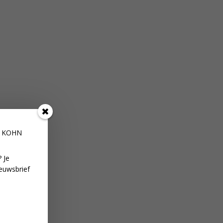
E KOHN
 Je
euwsbrief