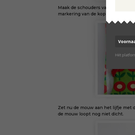
Maak de schouders van het voor- en
markering van de kop van de schoude
Hét platfo
Zet nu de mouw aan het lijfje met 
de mouw loopt nog niet dicht.