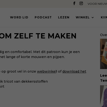
VOOR NIEUW
WORD LID
PODCAST
LEZEN
WINKEL
KI
 OM ZELF TE MAKEN
Ove
dig en comfortabel. Met dit patroon kun je een
et lange of korte mouwen en pijpen.
e op groot vel in onze
webwinkel
! of
download het
Lee
Tem
ik tricot van
dekkersstoffen
dé 
irt
Eva
Tem
vin
erv