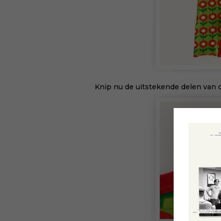
Knip nu de uitstekende delen van d