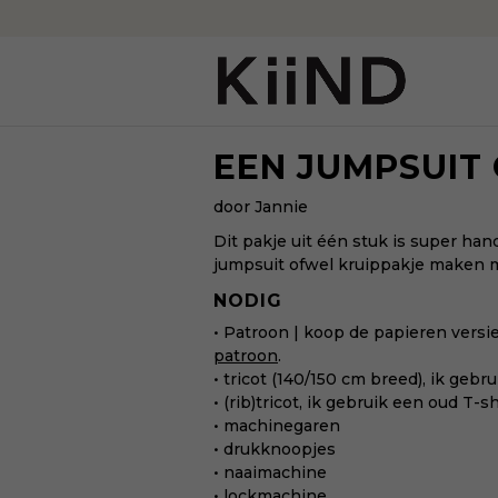
EEN JUMPSUIT
door Jannie
Dit pakje uit één stuk is super han
jumpsuit ofwel kruippakje maken m
NODIG
• Patroon | koop de papieren versi
patroon
.
• tricot (140/150 cm breed), ik gebru
• (rib)tricot, ik gebruik een oud T-sh
• machinegaren
• drukknoopjes
• naaimachine
• lockmachine