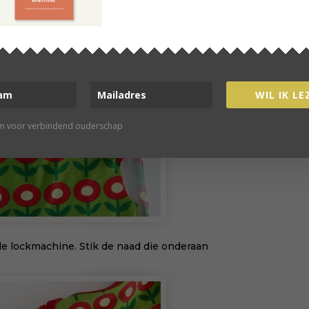
 achterpand aan elkaar. Zorg ervoor dat de
r bij elkaar zit.
WIL IK LE
rm voor verbindend ouderschap
de lockmachine. Stik de naad die onderaan