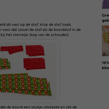
ver
rec
Eva
Gre
hel
geb
lie
ld dit vast op de stof. Knip de stof zoals
ong
vee
 voor dat zowel de stof als de boordstof in de
geb
Dow
bij het sterretje (kop van de schouder).
bui
via:
vro
eva
Waa
id=
aan
int
rec
10%
col
kin
zor
Ure
beg
voo
vru
den
Koo
amb
sin
ant
dit
goo
hap
 dat de boord een stukje uitsteekt en zet de
kin