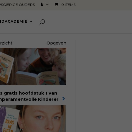
SGIERIGE OUDERS
0 ITEMS
INDACADEMIE
rzicht
Opgeven
s gratis hoofdstuk 1 van
peramentvolle Kinderen
:
bestseller van pedagoog
 Bronsveld. In het boek
peramentvolle kinderen
d je 25 jaar aan kennis en
aring. Met ruim 50.000