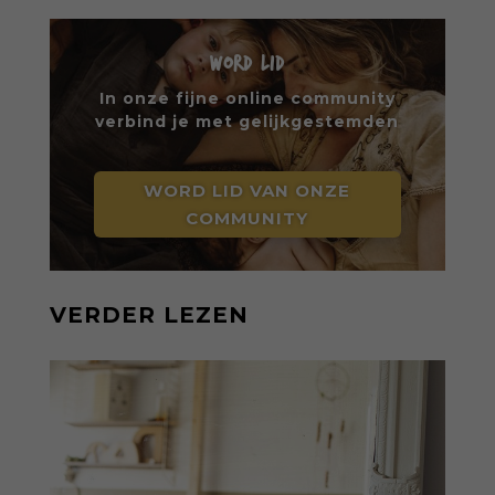
WORD LID
In onze fijne online community
verbind je met gelijkgestemden
WORD LID VAN ONZE
COMMUNITY
VERDER LEZEN