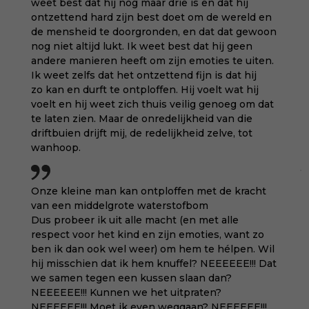
weet best dat hij nog maar drie is en dat hij
ontzettend hard zijn best doet om de wereld en
de mensheid te doorgronden, en dat dat gewoon
nog niet altijd lukt. Ik weet best dat hij geen
andere manieren heeft om zijn emoties te uiten.
Ik weet zelfs dat het ontzettend fijn is dat hij
zo kan en durft te ontploffen. Hij voelt wat hij
voelt en hij weet zich thuis veilig genoeg om dat
te laten zien. Maar de onredelijkheid van die
driftbuien drijft mij, de redelijkheid zelve, tot
wanhoop.
Onze kleine man kan ontploffen met de kracht
van een middelgrote waterstofbom
Dus probeer ik uit alle macht (en met alle
respect voor het kind en zijn emoties, want zo
ben ik dan ook wel weer) om hem te hélpen. Wil
hij misschien dat ik hem knuffel? NEEEEEE!!! Dat
we samen tegen een kussen slaan dan?
NEEEEEE!!! Kunnen we het uitpraten?
NEEEEEE!!! Moet ik even weggaan? NEEEEEE!!!