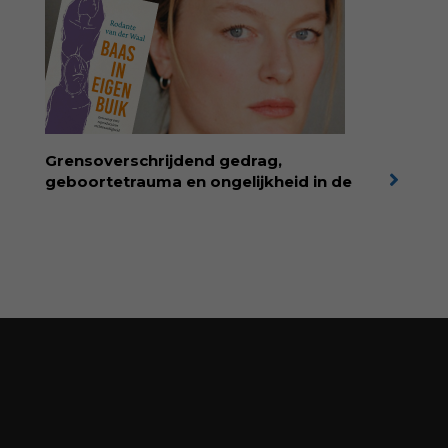
Wonderwoud is het ambachtelijk gemaakte
antwoord op alle snelle gooimaarweg-
boekjes en hapsnap-filmpjes. Het mooiste
kindertijdschrift van Nederland; met liefde en
kunde voor taal, beeld en tekeningen die
spat van elke pagina. Dat vóel je. Dat voelt je
kind. Abonneer via
wonderwoud.nl/abonneren**
en krijg 10%
Grensoverschrijdend gedrag,
korting met code:
KIIND10
geboortetrauma en ongelijkheid in de
geboortezorg:
in Baas in eigen buik verbindt
filosoof en vroedvrouw Rodante van der Waal
persoonlijke ervaringen aan structureel
onrecht en introduceert ze reproductieve
rechtvaardigheid als een collectieve, radicale
praktijk van zorg. Voor iedereen die wil
begrijpen wat er speelt rond vruchtbaarheid
en geboorte. Koop het boek via
singeluitgeverijen.nl/nijgh-van-
ditmar/boek/baas-in-eigen-buik