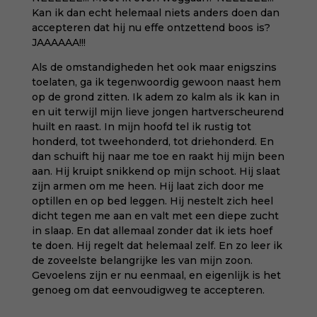
Kan ik dan echt helemaal niets anders doen dan
accepteren dat hij nu effe ontzettend boos is?
JAAAAAA!!!
Als de omstandigheden het ook maar enigszins
toelaten, ga ik tegenwoordig gewoon naast hem
op de grond zitten. Ik adem zo kalm als ik kan in
en uit terwijl mijn lieve jongen hartverscheurend
huilt en raast. In mijn hoofd tel ik rustig tot
honderd, tot tweehonderd, tot driehonderd. En
dan schuift hij naar me toe en raakt hij mijn been
aan. Hij kruipt snikkend op mijn schoot. Hij slaat
zijn armen om me heen. Hij laat zich door me
optillen en op bed leggen. Hij nestelt zich heel
dicht tegen me aan en valt met een diepe zucht
in slaap. En dat allemaal zonder dat ik iets hoef
te doen. Hij regelt dat helemaal zelf. En zo leer ik
de zoveelste belangrijke les van mijn zoon.
Gevoelens zijn er nu eenmaal, en eigenlijk is het
genoeg om dat eenvoudigweg te accepteren.