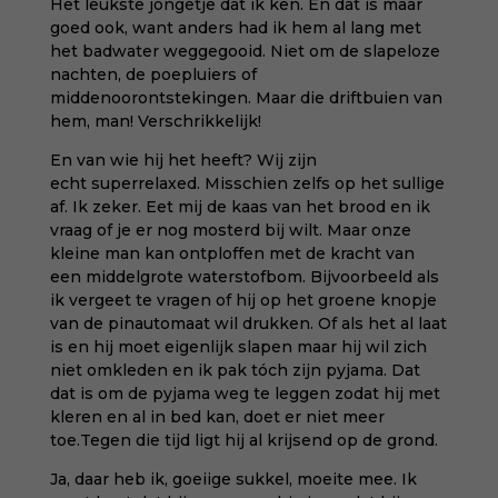
Het leukste jongetje dat ik ken. En dat is maar
goed ook, want anders had ik hem al lang met
het badwater weggegooid. Niet om de slapeloze
nachten, de poepluiers of
middenoorontstekingen. Maar die driftbuien van
hem, man! Verschrikkelijk!
En van wie hij het heeft? Wij zijn
echt superrelaxed. Misschien zelfs op het sullige
af. Ik zeker. Eet mij de kaas van het brood en ik
vraag of je er nog mosterd bij wilt. Maar onze
kleine man kan ontploffen met de kracht van
een middelgrote waterstofbom. Bijvoorbeeld als
ik vergeet te vragen of hij op het groene knopje
van de pinautomaat wil drukken. Of als het al laat
is en hij moet eigenlijk slapen maar hij wil zich
niet omkleden en ik pak tóch zijn pyjama. Dat
dat is om de pyjama weg te leggen zodat hij met
kleren en al in bed kan, doet er niet meer
toe.Tegen die tijd ligt hij al krijsend op de grond.
Ja, daar heb ik, goeiige sukkel, moeite mee. Ik