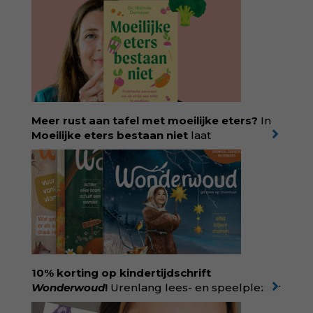
Temperamentvolle kinderen vind je 25 jaar
aan kennis en ervaring. Met ruim 50.000
verkochte exemplaren met recht een
bestseller, waarmee Eva veel gezinnen heeft
kunnen helpen. Ze schrijft met een
liefdevolle kijk op kinderen en veel begrip
voor ouders. Download het hoofdstuk gratis
via:
evabronsveld.plugandpay.nl/r?
Meer rust aan tafel met moeilijke eters?
In
id=ZcYxEBJH
Moeilijke eters bestaan niet
laat
kinderdiëtist en lactatiekundige
Rolinde
Demeyer
zien wat er schuilgaat achter
eetgedrag dat ouders zorgen baart. Met
aandacht voor ontwikkeling,
neurodivergentie en medische oorzaken
helpt ze hardnekkige misverstanden los te
laten en maakt ze van eten weer een
moment van verbinding. Bestel via je lokale
boekhandel! Lees meer over Rolinde via
10% korting op kindertijdschrift
kiind.nl/rolinde
Wonderwoud
!
Urenlang lees- en speelplezier
voor dromers, doeners en denkers.