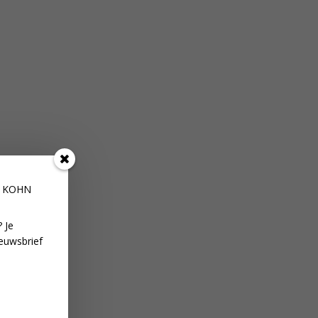
E KOHN
 Je
euwsbrief