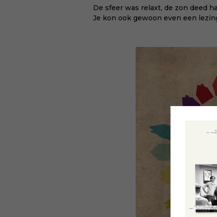
De sfeer was relaxt, de zon deed h
Je kon ook gewoon even een lezi