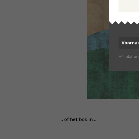
Hét platfo
… of het bos in…