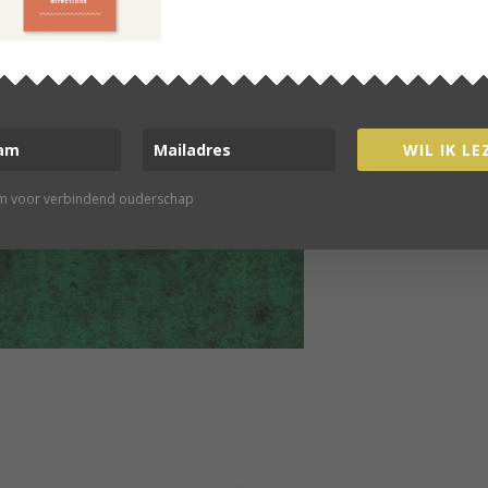
WIL IK LE
rm voor verbindend ouderschap