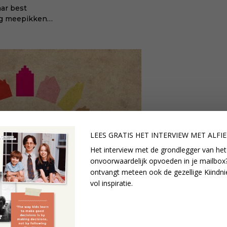
aar best
ng meepikken…
LEES GRATIS HET INTERVIEW M
ET ALFI
Het interview met de grondlegger van het
onvoorwaardelijk opvoeden in je mailbox?
ontvangt meteen ook de gezellige Kiindni
vol inspiratie.