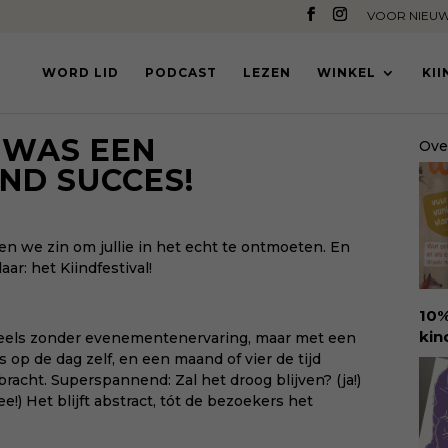
VOOR NIEUW
WORD LID
PODCAST
LEZEN
WINKEL
KI
 WAS EEN
Ove
ND SUCCES!
den we zin om jullie in het echt te ontmoeten. En
ar: het Kiindfestival!
10%
kin
eels zonder evenementenervaring, maar met een
Ure
rs op de dag zelf, en een maand of vier de tijd
voo
racht. Superspannend: Zal het droog blijven? (ja!)
den
) Het blijft abstract, tót de bezoekers het
amb
ant