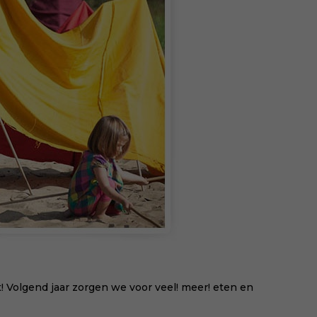
hel
lie
vee
Dow
via:
eva
id=
 Volgend jaar zorgen we voor veel! meer! eten en