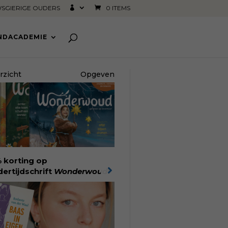
SGIERIGE OUDERS
0 ITEMS
INDACADEMIE
rzicht
Opgeven
 korting op
dertijdschrift
Wonderwoud
!
nlang lees- en speelplezier
r dromers, doeners en
kers. Wonderwoud is het
achtelijk gemaakte
woord op alle snelle