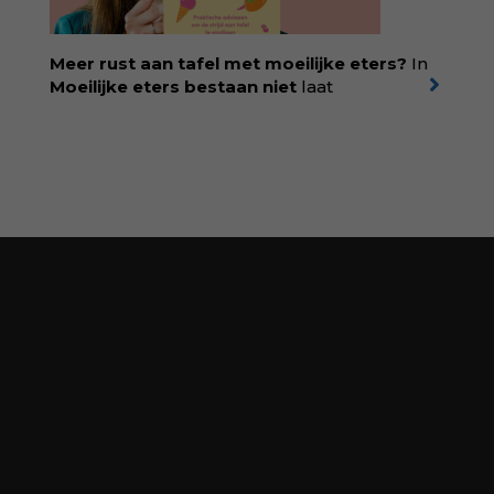
liefdevolle kijk op kinderen en veel begrip
voor ouders. Download het hoofdstuk gratis
via:
evabronsveld.plugandpay.nl/r?
Meer rust aan tafel met moeilijke eters?
In
id=ZcYxEBJH
Moeilijke eters bestaan niet
laat
kinderdiëtist en lactatiekundige
Rolinde
Demeyer
zien wat er schuilgaat achter
eetgedrag dat ouders zorgen baart. Met
aandacht voor ontwikkeling,
neurodivergentie en medische oorzaken
helpt ze hardnekkige misverstanden los te
laten en maakt ze van eten weer een
moment van verbinding. Bestel via je lokale
boekhandel! Lees meer over Rolinde via
kiind.nl/rolinde