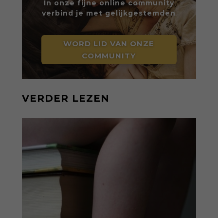
In onze fijne online community
verbind je met gelijkgestemden
WORD LID VAN ONZE
COMMUNITY
VERDER LEZEN