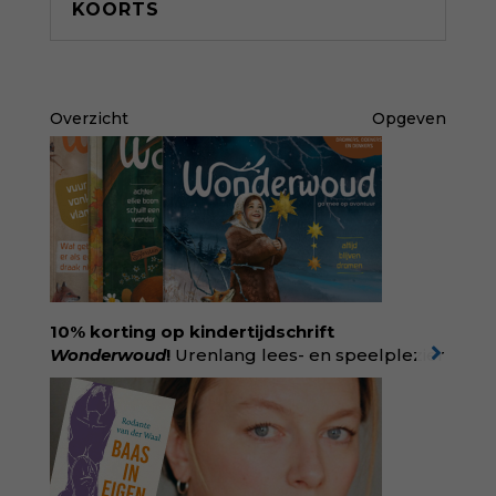
KOORTS
Overzicht
Opgeven
10% korting op kindertijdschrift
Wonderwoud
!
Urenlang lees- en speelplezier
voor dromers, doeners en denkers.
Wonderwoud is het ambachtelijk gemaakte
antwoord op alle snelle gooimaarweg-
boekjes en hapsnap-filmpjes. Het mooiste
kindertijdschrift van Nederland; met liefde en
kunde voor taal, beeld en tekeningen die