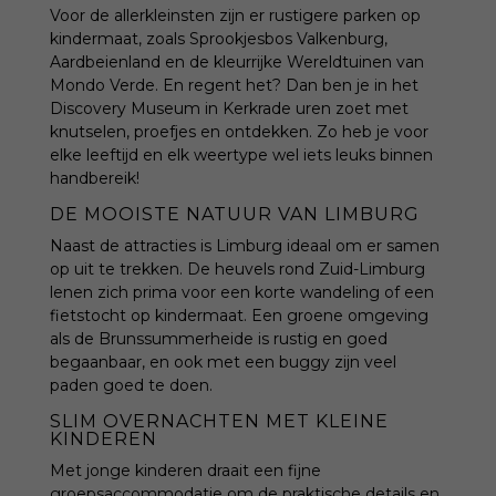
Voor de allerkleinsten zijn er rustigere parken op
kindermaat, zoals Sprookjesbos Valkenburg,
Aardbeienland en de kleurrijke Wereldtuinen van
Mondo Verde. En regent het? Dan ben je in het
Discovery Museum in Kerkrade uren zoet met
knutselen, proefjes en ontdekken. Zo heb je voor
elke leeftijd en elk weertype wel iets leuks binnen
handbereik!
DE MOOISTE NATUUR VAN LIMBURG
Naast de attracties is Limburg ideaal om er samen
op uit te trekken. De heuvels rond Zuid-Limburg
lenen zich prima voor een korte wandeling of een
fietstocht op kindermaat. Een groene omgeving
als de Brunssummerheide is rustig en goed
begaanbaar, en ook met een buggy zijn veel
paden goed te doen.
SLIM OVERNACHTEN MET KLEINE
KINDEREN
Met jonge kinderen draait een fijne
groepsaccommodatie
om de praktische details en