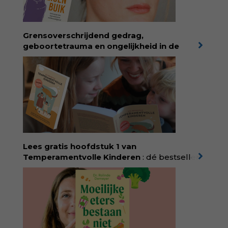
spat van elke pagina. Dat vóel je. Dat voelt je
kind. Abonneer via
wonderwoud.nl/abonneren**
en krijg 10%
Grensoverschrijdend gedrag,
korting met code:
KIIND10
geboortetrauma en ongelijkheid in de
geboortezorg:
in Baas in eigen buik verbindt
filosoof en vroedvrouw Rodante van der Waal
persoonlijke ervaringen aan structureel
onrecht en introduceert ze reproductieve
rechtvaardigheid als een collectieve, radicale
praktijk van zorg. Voor iedereen die wil
begrijpen wat er speelt rond vruchtbaarheid
en geboorte. Koop het boek via
singeluitgeverijen.nl/nijgh-van-
Lees gratis hoofdstuk 1 van
ditmar/boek/baas-in-eigen-buik
Temperamentvolle Kinderen
: dé bestseller
van pedagoog Eva Bronsveld. In het boek
Temperamentvolle kinderen vind je 25 jaar
aan kennis en ervaring. Met ruim 50.000
verkochte exemplaren met recht een
bestseller, waarmee Eva veel gezinnen heeft
kunnen helpen. Ze schrijft met een