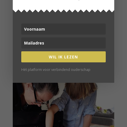
ditmar/boek/baas-in-eigen-buik
verbind je met gelijkgestemden
WORD LID!
VERDER LEZEN
WIL IK LEZEN
Hét platform voor verbindend ouderschap