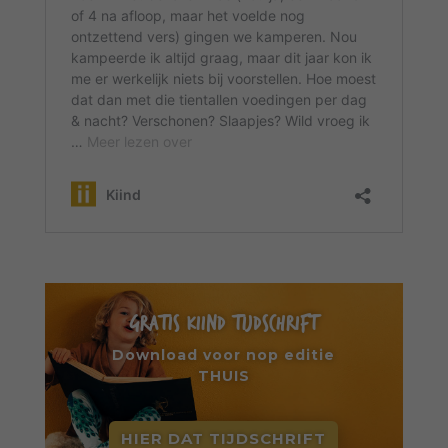
GRATIS KIIND TIJDSCHRIFT
Download voor nop editie
THUIS
HIER DAT TIJDSCHRIFT