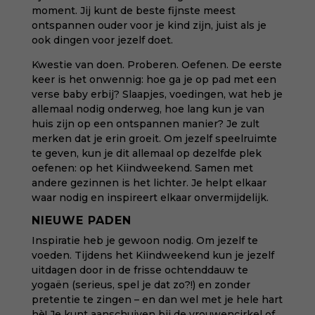
moment. Jij kunt de beste fijnste meest
ontspannen ouder voor je kind zijn, juist als je
ook dingen voor jezelf doet.
Kwestie van doen. Proberen. Oefenen. De eerste
keer is het onwennig: hoe ga je op pad met een
verse baby erbij? Slaapjes, voedingen, wat heb je
allemaal nodig onderweg, hoe lang kun je van
huis zijn op een ontspannen manier? Je zult
merken dat je erin groeit. Om jezelf speelruimte
te geven, kun je dit allemaal op dezelfde plek
oefenen:
op het Kiindweekend
. Samen met
andere gezinnen is het lichter. Je helpt elkaar
waar nodig en inspireert elkaar onvermijdelijk.
NIEUWE PADEN
Inspiratie heb je gewoon nodig. Om jezelf te
voeden. Tijdens het Kiindweekend kun je jezelf
uitdagen door in de frisse ochtenddauw te
yogaën (serieus, spel je dat zo?!) en zonder
pretentie te zingen – en dan wel met je hele hart
hè! Je kunt aanschuiven bij de vrouwencirkel of