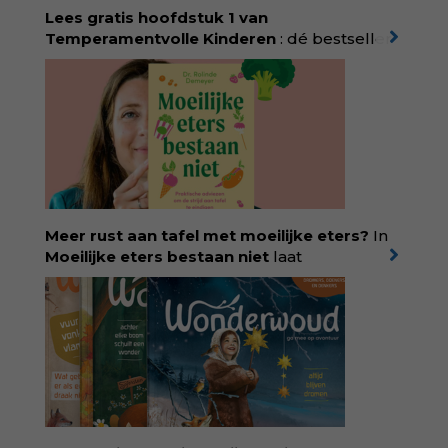
Lees gratis hoofdstuk 1 van
Temperamentvolle Kinderen
: dé bestseller
van pedagoog Eva Bronsveld. In het boek
Temperamentvolle kinderen vind je 25 jaar
aan kennis en ervaring. Met ruim 50.000
verkochte exemplaren met recht een
bestseller, waarmee Eva veel gezinnen heeft
kunnen helpen. Ze schrijft met een
liefdevolle kijk op kinderen en veel begrip
voor ouders. Download het hoofdstuk gratis
via:
evabronsveld.plugandpay.nl/r?
Meer rust aan tafel met moeilijke eters?
In
id=ZcYxEBJH
Moeilijke eters bestaan niet
laat
kinderdiëtist en lactatiekundige
Rolinde
Demeyer
zien wat er schuilgaat achter
eetgedrag dat ouders zorgen baart. Met
aandacht voor ontwikkeling,
neurodivergentie en medische oorzaken
helpt ze hardnekkige misverstanden los te
laten en maakt ze van eten weer een
moment van verbinding. Bestel via je lokale
boekhandel! Lees meer over Rolinde via