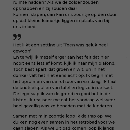
ruimte hadden? Als we de zolder zouden
opknappen en zij zouden daar
kunnen slapen, dan kan ons zoontje op den duur
op dat kleine kamertje liggen in plaats van bij
ons in bed.
Het lijkt een setting uit ‘Toen was geluk heel
gewoon’
En terwijl ik mezelf erger aan het feit dat hier
nooit eens iets af komt, kijk ik naar mijn plafond.
Toch best apart, dat groen en wit. En in het
donker valt het niet eens echt op. Ik begin met
het opruimen van de rotzooi van vandaag. Ik haal
de knutselspullen van tafel en leg ze in de kast.
De lego raap ik van de grond en gooi het in de
kisten. Ik realiseer me dat het vandaag wel weer
heel gezellig was zo beneden met de kinderen.
Samen met mijn zoontje loop ik de trap op. We
duiken nog even samen in het retrobad voor we
gaan slapen. Als we uit bad komen loop ik langs