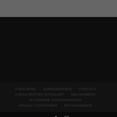
verkochte exemplaren met recht een
bestseller, waarmee Eva veel gezinnen heeft
kunnen helpen. Ze schrijft met een
liefdevolle kijk op kinderen en veel begrip
voor ouders. Download het hoofdstuk gratis
via:
evabronsveld.plugandpay.nl/r?
id=ZcYxEBJH
OVER KIIND
SAMENWERKEN
CONTACT
TIJDSCHRIFTEN UITDELEN?
NIEUWSBRIEF
ALGEMENE VOORWAARDEN
PRIVACY STATEMENT
RETOURNEREN