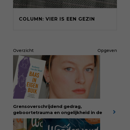
COLUMN: VIER IS EEN GEZIN
Overzicht
Opgeven
Grensoverschrijdend gedrag,
geboortetrauma en ongelijkheid in de
geboortezorg:
in Baas in eigen buik verbindt
filosoof en vroedvrouw Rodante van der Waal