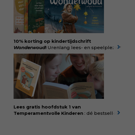
persoonlijke ervaringen aan structureel
onrecht en introduceert ze reproductieve
rechtvaardigheid als een collectieve, radicale
praktijk van zorg. Voor iedereen die wil
begrijpen wat er speelt rond vruchtbaarheid
en geboorte. Koop het boek via
singeluitgeverijen.nl/nijgh-van-
10% korting op kindertijdschrift
ditmar/boek/baas-in-eigen-buik
Wonderwoud
!
Urenlang lees- en speelplezier
voor dromers, doeners en denkers.
Wonderwoud is het ambachtelijk gemaakte
antwoord op alle snelle gooimaarweg-
boekjes en hapsnap-filmpjes. Het mooiste
kindertijdschrift van Nederland; met liefde en
kunde voor taal, beeld en tekeningen die
spat van elke pagina. Dat vóel je. Dat voelt je
kind. Abonneer via
wonderwoud.nl/abonneren**
en krijg 10%
Lees gratis hoofdstuk 1 van
korting met code:
KIIND10
Temperamentvolle Kinderen
: dé bestseller
van pedagoog Eva Bronsveld. In het boek
Temperamentvolle kinderen vind je 25 jaar
aan kennis en ervaring. Met ruim 50.000