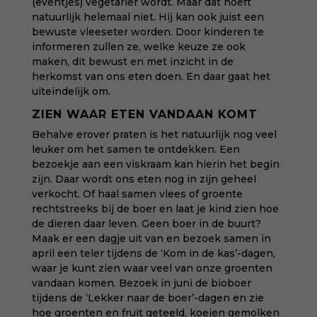
(eventjes) vegetariër wordt. Maar dat hoeft
natuurlijk helemaal niet. Hij kan ook juist een
bewuste vleeseter worden. Door kinderen te
informeren zullen ze, welke keuze ze ook
maken, dit bewust en met inzicht in de
herkomst van ons eten doen. En daar gaat het
uiteindelijk om.
ZIEN WAAR ETEN VANDAAN KOMT
Behalve erover praten is het natuurlijk nog veel
leuker om het samen te ontdekken. Een
bezoekje aan een viskraam kan hierin het begin
zijn. Daar wordt ons eten nog in zijn geheel
verkocht. Of haal samen vlees of groente
rechtstreeks bij de boer en laat je kind zien hoe
de dieren daar leven. Geen boer in de buurt?
Maak er een dagje uit van en bezoek samen in
april een teler tijdens de ‘
Kom in de kas
’-dagen,
waar je kunt zien waar veel van onze groenten
vandaan komen. Bezoek in juni de bioboer
tijdens de ‘
Lekker naar de boer
’-dagen en zie
hoe groenten en fruit geteeld, koeien gemolken