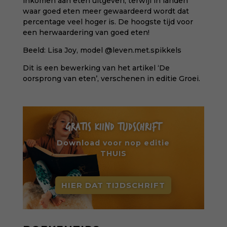
inkomen aan eten uitgeven, terwijl in landen
waar goed eten meer gewaardeerd wordt dat
percentage veel hoger is. De hoogste tijd voor
een herwaardering van goed eten!
Beeld:
Lisa Joy
, model @leven.met.spikkels
Dit is een bewerking van het artikel ‘De
oorsprong van eten’, verschenen in
editie Groei
.
GRATIS KIIND TIJDSCHRIFT
Download voor nop editie
THUIS
HIER DAT TIJDSCHRIFT