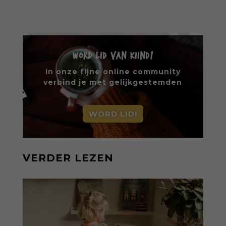
persoonlijke ervaringen aan structureel
onrecht en introduceert ze reproductieve
rechtvaardigheid als een collectieve, radicale
praktijk van zorg. Voor iedereen die wil
begrijpen wat er speelt rond vruchtbaarheid
WORD LID VAN KIIND!
en geboorte. Koop het boek via
singeluitgeverijen.nl/nijgh-van-
In onze fijne online community
ditmar/boek/baas-in-eigen-buik
verbind je met gelijkgestemden
WORD LID!
VERDER LEZEN