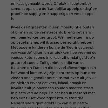
en kaas gemaakt wordt. Of pluk in september
samen appels op de ‘
Landelijke appelplukdag
’ en
proef hoe sappig en knapperig een verse appel
is.
Kweek zelf groenten in een moestuintje buiten
of binnen op de vensterbank. Breng net als wij
een paar kuikentjes groot. Wél met eigen risico
op vegetarisme, wil ik graag benadrukt hebben!
Met oudere kinderen kun je de ‘Keuringsdienst
van waarde’ kijken en ontdekken hoe vreemd de
voedselketen soms in elkaar zit omdat geld zo’n
grote rol speelt. Zelf geniet ik altijd van de
Italianen en Fransen die in veel afleveringen aan
het woord komen. Zij zijn echt trots op hun eten,
vinden onze goedkopere alternatieven altijd vies
en pleiten ervoor dat vers, lokaal, smaak en
kwaliteit altijd bovenaan zouden moeten staan
in plaats van de prijs. En dat ben ik roerend met
hen eens. Het Voedingscentrum stelt dat
Nederlanders gemiddeld 11% van hun netto-