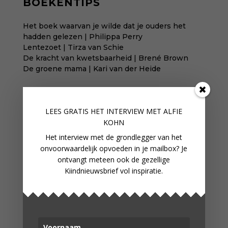
BOEKENTIPS
Het boek waarvan je wilde dat je ouders het
hadden gelezen | Philippa Perry
Lentezoet | Tirza van Schie
De kracht van kwetsbaarheid | Brené Brown
De groene mama | Kari van der Heide
Overzicht
Opgeven
LEES GRATIS HET INTERVIEW M
ET ALFIE
KOHN
Het interview met de grondlegger van het
onvoorwaardelijk opvoeden in je mailbox? Je
ontvangt meteen ook de gezellige
Kiindnieuwsbrief vol inspiratie.
Lees gratis hoofdstuk 1 van
Temperamentvolle Kinderen
: dé bestseller
van pedagoog Eva Bronsveld. In het boek