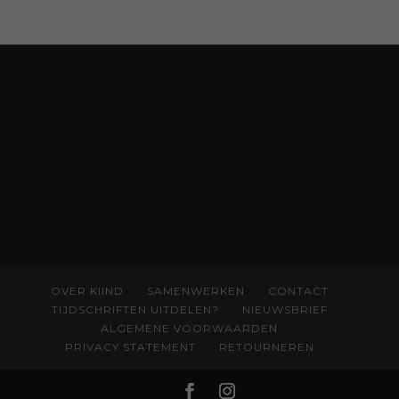
rechtvaardigheid als een collectieve, radicale
praktijk van zorg. Voor iedereen die wil
begrijpen wat er speelt rond vruchtbaarheid
en geboorte. Koop het boek via
singeluitgeverijen.nl/nijgh-van-
ditmar/boek/baas-in-eigen-buik
OVER KIIND
SAMENWERKEN
CONTACT
TIJDSCHRIFTEN UITDELEN?
NIEUWSBRIEF
ALGEMENE VOORWAARDEN
PRIVACY STATEMENT
RETOURNEREN