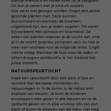
plantje onkruid is en welke komt uit je zaaigoed?
Dit kun je samen met je kind uit zoeken.
Ook zal er wat geoogst worden. Oogst een aantal
gezonde planten niet. Deze kunnen
doorschieten en wanneer de bloemen
uitgebloeid zijn, kun je zaden oogsten. Dit werkt
bijvoorbeeld met spinazie en bloemkool. De
zaden van planten waarvan je de vrucht eet, vind
je in de vrucht (paprika, pompoen, etc). Zo heb je
weer een voorraad voor de volgende lente. Oogst
niet te vroeg. Wanneer de huls waar de zaden in
zitten droog en verkleurd is, is het meestal het
juiste moment.
NATUURSPEURTOCHT
Maak een speurtocht door een park of bos en
verwerk hier leerzame momenten en
natuurvragen in. In de zomer is de natuur een
explosie van kleuren. Je kunt de kinderen
enveloppen mee geven in alle kleuren en ze de
opdracht geven om in elke envelop iets van een
plant of boom te stoppen van die kleur. Het mag