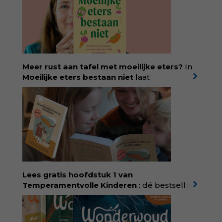
Meer rust aan tafel met moeilijke eters?
In
Moeilijke eters bestaan niet
laat
kinderdiëtist en lactatiekundige
Rolinde
Demeyer
zien wat er schuilgaat achter
eetgedrag dat ouders zorgen baart. Met
aandacht voor ontwikkeling,
neurodivergentie en medische oorzaken
helpt ze hardnekkige misverstanden los te
laten en maakt ze van eten weer een
moment van verbinding. Bestel via je lokale
boekhandel! Lees meer over Rolinde via
Lees gratis hoofdstuk 1 van
kiind.nl/rolinde
Temperamentvolle Kinderen
: dé bestseller
van pedagoog Eva Bronsveld. In het boek
Temperamentvolle kinderen vind je 25 jaar
aan kennis en ervaring. Met ruim 50.000