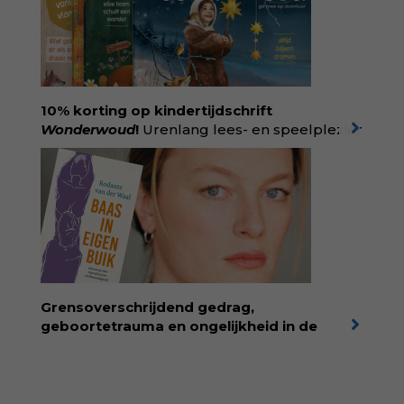
verkochte exemplaren met recht een
bestseller, waarmee Eva veel gezinnen heeft
kunnen helpen. Ze schrijft met een
liefdevolle kijk op kinderen en veel begrip
voor ouders. Download het hoofdstuk gratis
via:
evabronsveld.plugandpay.nl/r?
10% korting op kindertijdschrift
id=ZcYxEBJH
Wonderwoud
!
Urenlang lees- en speelplezier
voor dromers, doeners en denkers.
Wonderwoud is het ambachtelijk gemaakte
antwoord op alle snelle gooimaarweg-
boekjes en hapsnap-filmpjes. Het mooiste
kindertijdschrift van Nederland; met liefde en
kunde voor taal, beeld en tekeningen die
spat van elke pagina. Dat vóel je. Dat voelt je
kind. Abonneer via
wonderwoud.nl/abonneren**
en krijg 10%
Grensoverschrijdend gedrag,
korting met code:
KIIND10
geboortetrauma en ongelijkheid in de
geboortezorg:
in Baas in eigen buik verbindt
filosoof en vroedvrouw Rodante van der Waal
persoonlijke ervaringen aan structureel
onrecht en introduceert ze reproductieve