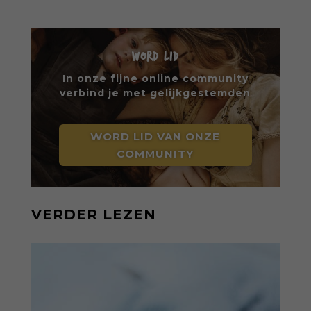
WORD LID
In onze fijne online community
verbind je met gelijkgestemden
WORD LID VAN ONZE
COMMUNITY
VERDER LEZEN