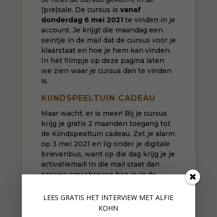
(pre)sale. De cursus is
vanaf
donderdag 6 mei 2021
te vinden in
je
account
. Je krijgt die maandag een
seintje in de mail dat de cursus voor je
klaarstaat en hoe je hem kan vinden.
In het filmpje op deze pagina laten
we zien waar je cursus dan te vinden
is.
KIINDSPEELTUIN CADEAU
Maar wacht, er is meer! Bij je cursus
krijg je gratis 2 maanden toegang tot
de Kiindspeeltuin cadeau. Zet je alarm
op 3 mei 2021 en lig onder je digitale
brievenbus, want op die dag krijg je je
activatiemail! In die mail staat dan
precies omschreven hoe je in de
Kiindspeeltuin komt. Tot dan!
LEES GRATIS HET INTERVIEW M
ET ALFIE
KOHN