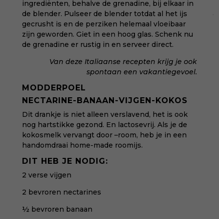
ingrediënten, behalve de grenadine, bij elkaar in
de blender.
Pulseer de blender totdat al het ijs
gecrusht is en de perziken helemaal vloeibaar
zijn geworden.
Giet in een hoog glas. Schenk nu
de grenadine er rustig in en serveer direct.
Van
deze Italiaanse recepten
krijg je ook
spontaan een vakantiegevoel.
MODDERPOEL
NECTARINE-BANAAN-VIJGEN-KOKOS
Dit drankje is niet alleen verslavend, het is ook
nog hartstikke gezond. En lactosevrij. Als je de
kokosmelk vervangt door –room, heb je in een
handomdraai home-made roomijs.
DIT HEB JE NODIG:
2 verse vijgen
2 bevroren nectarines
½ bevroren banaan