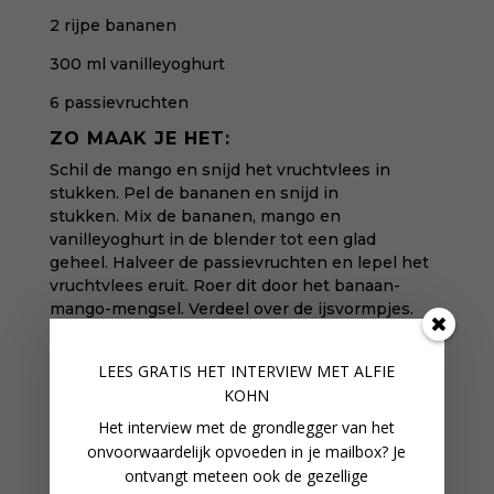
2 rijpe bananen
300 ml vanilleyoghurt
6 passievruchten
ZO MAAK JE HET:
Schil de mango en snijd het vruchtvlees in
stukken. Pel de bananen en snijd in
stukken. Mix de bananen, mango en
vanilleyoghurt in de blender tot een glad
geheel.
Halveer de passievruchten en lepel het
vruchtvlees eruit. Roer dit door het banaan-
mango-mengsel.
Verdeel over de ijsvormpjes.
Laat in een paar uur bevriezen in de diepvries.
MEER LEZEN:
LEES GRATIS HET INTERVIEW M
ET ALFIE
KOHN
Deze smoothies verschenen eerder in het boek
Zomersmoothies
, van Drees Koren
Het interview met de grondlegger van het
onvoorwaardelijk opvoeden in je mailbox? Je
ontvangt meteen ook de gezellige