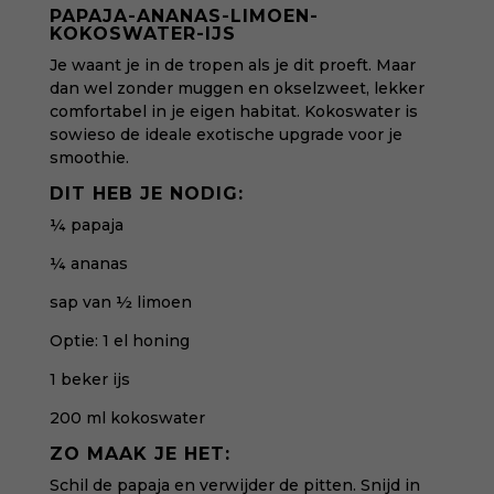
PAPAJA-ANANAS-LIMOEN-
KOKOSWATER-IJS
Je waant je in de tropen als je dit proeft. Maar
dan wel zonder muggen en okselzweet, lekker
comfortabel in je eigen habitat. Kokoswater is
sowieso de ideale exotische upgrade voor je
smoothie.
DIT HEB JE NODIG:
¼ papaja
¼ ananas
sap van ½ limoen
Optie: 1 el honing
1 beker ijs
200 ml kokoswater
ZO MAAK JE HET:
Schil de papaja en verwijder de pitten. Snijd in