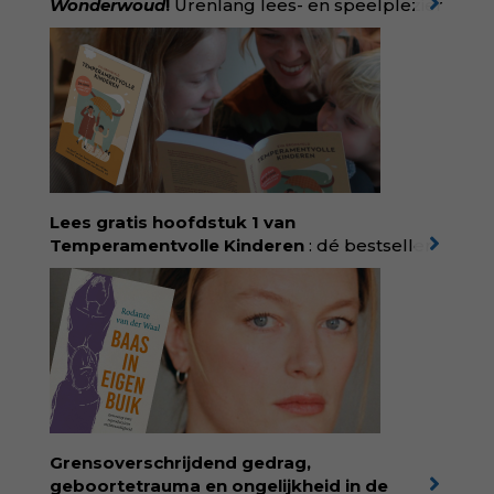
Wonderwoud
!
Urenlang lees- en speelplezier
voor dromers, doeners en denkers.
Wonderwoud is het ambachtelijk gemaakte
antwoord op alle snelle gooimaarweg-
boekjes en hapsnap-filmpjes. Het mooiste
kindertijdschrift van Nederland; met liefde en
kunde voor taal, beeld en tekeningen die
spat van elke pagina. Dat vóel je. Dat voelt je
kind. Abonneer via
wonderwoud.nl/abonneren**
en krijg 10%
Lees gratis hoofdstuk 1 van
korting met code:
KIIND10
Temperamentvolle Kinderen
: dé bestseller
van pedagoog Eva Bronsveld. In het boek
Temperamentvolle kinderen vind je 25 jaar
aan kennis en ervaring. Met ruim 50.000
verkochte exemplaren met recht een
bestseller, waarmee Eva veel gezinnen heeft
kunnen helpen. Ze schrijft met een
liefdevolle kijk op kinderen en veel begrip
voor ouders. Download het hoofdstuk gratis
via:
evabronsveld.plugandpay.nl/r?
Grensoverschrijdend gedrag,
id=ZcYxEBJH
geboortetrauma en ongelijkheid in de