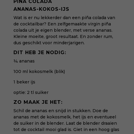
PIÑA COLADA
ANANAS-KOKOS-IJS
Wat is er nu lekkerder dan een piña colada van
de cocktailbar? Een zelfgemaakte virgin piña
colada uit je eigen blender, met verse ananas.
Kleine moeite, groot resultaat. En zonder rum,
dus geschikt voor minderjarigen.
DIT HEB JE NODIG:
¼ ananas
100 ml kokosmelk (blik)
1 beker ijs
optie: 2 tl suiker
ZO MAAK JE HET:
Schil de ananas en snijd in stukken. Doe de
ananas met de kokosmelk, het ijs en eventueel
de suiker in de blender.
Laat de blender draaien
tot de cocktail mooi glad is.
Giet in een hoog glas