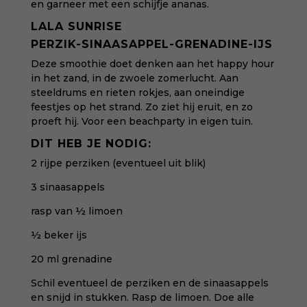
en garneer met een schijfje ananas.
LALA SUNRISE
PERZIK-SINAASAPPEL-GRENADINE-IJS
Deze smoothie doet denken aan het happy hour
in het zand, in de zwoele zomerlucht. Aan
steeldrums en rieten rokjes, aan oneindige
feestjes op het strand. Zo ziet hij eruit, en zo
proeft hij. Voor een beachparty in eigen tuin.
DIT HEB JE NODIG:
2 rijpe perziken (eventueel uit blik)
3 sinaasappels
rasp van ½ limoen
½ beker ijs
20 ml grenadine
Schil eventueel de perziken en de sinaasappels
en snijd in stukken. Rasp de limoen. Doe alle