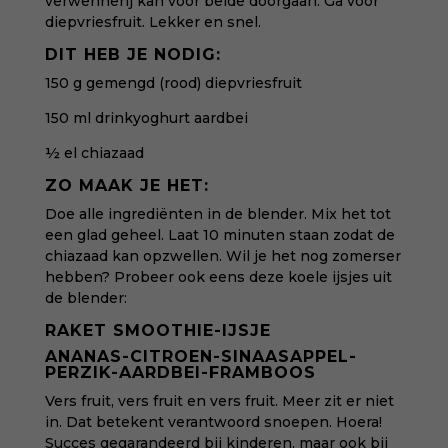
verwennerij kan voor beide doorgaan. Ga voor
diepvriesfruit. Lekker en snel.
DIT HEB JE NODIG:
150 g gemengd (rood) diepvriesfruit
150 ml drinkyoghurt aardbei
½ el chiazaad
ZO MAAK JE HET:
Doe alle ingrediënten in de blender. Mix het tot
een glad geheel.
Laat 10 minuten staan zodat de
chiazaad kan opzwellen.
Wil je het nog zomerser
hebben? Probeer ook eens deze koele ijsjes uit
de blender:
RAKET SMOOTHIE-IJSJE
ANANAS-CITROEN-SINAASAPPEL-
PERZIK-AARDBEI-FRAMBOOS
Vers fruit, vers fruit en vers fruit. Meer zit er niet
in. Dat betekent verantwoord snoepen. Hoera!
Succes gegarandeerd bij kinderen, maar ook bij