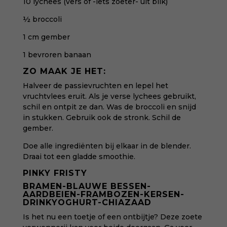
10 lychees (vers of -iets zoeter- uit blik)
½ broccoli
1 cm gember
1 bevroren banaan
ZO MAAK JE HET:
Halveer de passievruchten en lepel het
vruchtvlees eruit. Als je verse lychees gebruikt,
schil en ontpit ze dan. Was de broccoli en snijd
in stukken. Gebruik ook de stronk. Schil de
gember.
Doe alle ingrediënten bij elkaar in de blender.
Draai tot een gladde smoothie.
PINKY FRISTY
BRAMEN-BLAUWE BESSEN-
AARDBEIEN-FRAMBOZEN-KERSEN-
DRINKYOGHURT-CHIAZAAD
Is het nu een toetje of een ontbijtje? Deze zoete