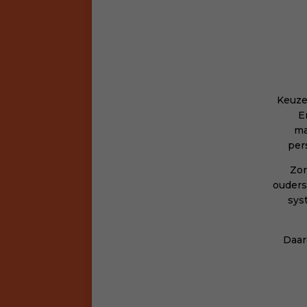
Keuzes
E
ma
per
Zor
ouders
sys
Daar