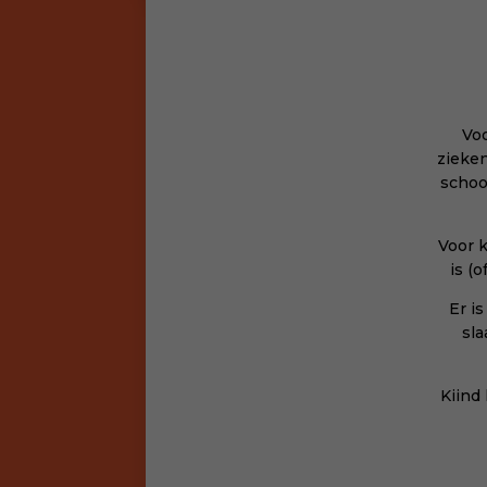
Voo
zieken
school
Voor k
is (
Er is
sla
Kiind