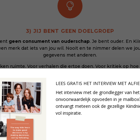

3) JIJ BENT GEEN DOELGROEP
bent
geen consument van ouderschap
. Je bent ouder. En Kii
en merk dat iets van jou wil. Nooit en te nimmer delen we j
gegevens met anderen.
en ruimte. Voor verhalen die ertoe doen. Voor kritiek op hoe
 kinderen telkens weer worden gemarket, gemanaged, gemet
LEES GRATIS HET INTERVIEW M
ET ALFI
Het interview met de grondlegger van het
onvoorwaardelijk opvoeden in je mailbox?

ontvangt meteen ook de gezellige Kiindni
vol inspiratie.
4) WE ZIJN UITGESPROKEN
 is progressief, feministisch en politiek in de meest persoonlij