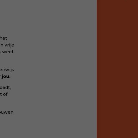
 het
n vrije
ik weet
genwijs
 jou.
voedt,
t of
rouwen