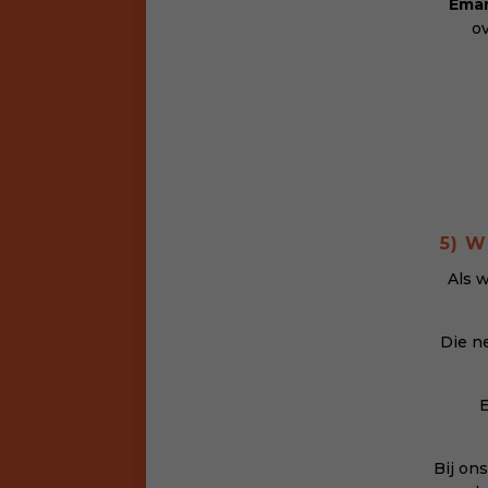
Eman
o
5) 
Als 
Die ne
E
Bij on