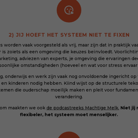

2) JIJ HOEFT HET SYSTEEM NIET TE FIXEN
 worden vaak voorgesteld als vrij, maar zijn dat in praktijk vaa
r is zoiets als een omgeving die keuzes beïnvloedt. Voorlichtin
rketing, adviezen van experts, je omgeving die ervaringen dee
soonlijke omstandigheden (hoeveel en wat voor stress ervaar j
g, onderwijs en werk zijn vaak nog onvoldoende ingericht op
 en kinderen nodig hebben. Kiind wijst op de structurele teko
temen die ouderschap moeilijk maken en pleit voor fundamen
verandering.
om maakten we ook
de podcastreeks Machtige Melk
.
Niet jij
flexibeler, het systeem moet menselijker.