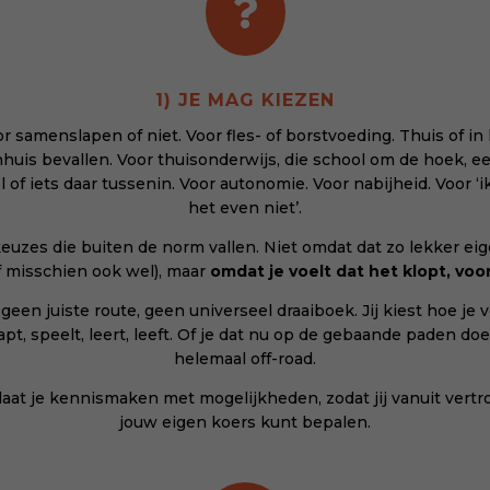

1) JE MAG KIEZEN
r samenslapen of niet. Voor fles- of borstvoeding. Thuis of in
huis bevallen. Voor thuisonderwijs, die school om de hoek, ee
 of iets daar tussenin. Voor autonomie. Voor nabijheid. Voor ‘
het even niet’.
euzes die buiten de norm vallen. Niet omdat dat zo lekker ei
of misschien ook wel), maar
omdat je voelt dat het klopt, voor
 geen juiste route, geen universeel draaiboek. Jij kiest hoe je 
apt, speelt, leert, leeft. Of je dat nu op de gebaande paden doe
helemaal off-road.
 laat je kennismaken met mogelijkheden, zodat jij vanuit vert
jouw eigen koers kunt bepalen.