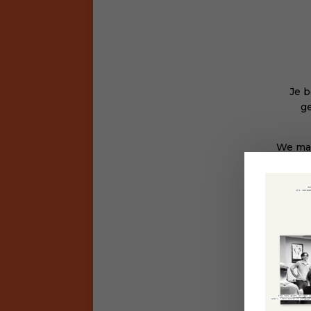
Je 
ge
We mak
en
Kiind