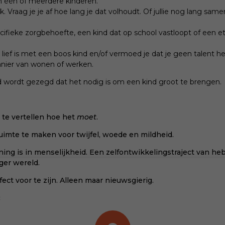
n één of meerdere kinderen.
k. Vraag je je af hoe lang je dat volhoudt. Of jullie nog lang sa
ifieke zorgbehoefte, een kind dat op school vastloopt of een et
e lief is met een boos kind en/of vermoed je dat je geen talent 
nier van wonen of werken.
tijd wordt gezegd dat het nodig is om een kind groot te brengen.
e te vertellen hoe het
moet
.
uimte te maken voor twijfel, woede en mildheid.
ng is in menselijkheid. Een zelfontwikkelingstraject van heb
ger wereld.
fect voor te zijn. Alleen maar nieuwsgierig.
: