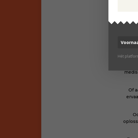
van 
Onze 
Die
em
om ou
Hét platfo
Denk
medisc
Of a
ervaa
Oo
oploss