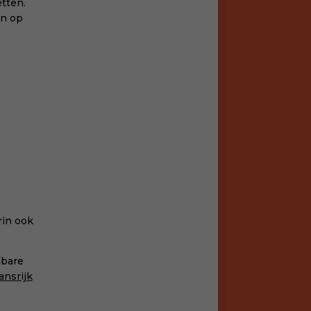
tten.
en op
rin ook
lbare
ansrijk