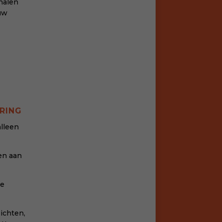
halen
uw
RING
lleen
gen aan
ze
ichten,