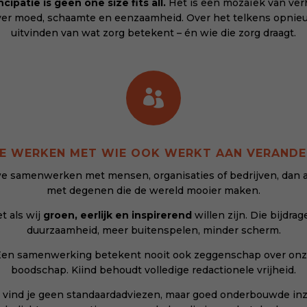
cipatie is geen one size fits all.
Het is een mozaïek van ver
ver moed, schaamte en eenzaamheid. Over het telkens opnie
uitvinden van wat zorg betekent – én wie die zorg draagt.

WE WERKEN MET WIE OOK WERKT AAN VERANDE
we samenwerken met mensen, organisaties of bedrijven, dan a
met degenen die de wereld mooier maken.
t als wij
groen, eerlijk en inspirerend
willen zijn. Die bijdra
duurzaamheid, meer buitenspelen, minder scherm.
en samenwerking betekent nooit ook zeggenschap over on
boodschap. Kiind behoudt volledige redactionele vrijheid.
s vind je geen standaardadviezen, maar goed onderbouwde inz