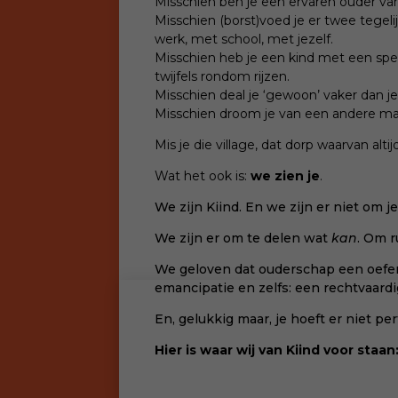
Misschien ben je een ervaren ouder va
Misschien (borst)voed je er twee tegelij
werk, met school, met jezelf.
Misschien heb je een kind met een spec
twijfels rondom rijzen.
Misschien deal je ‘gewoon’ vaker dan j
Misschien droom je van een andere ma
Mis je die village, dat dorp waarvan al
Wat het ook is:
we zien je
.
We zijn Kiind. En we zijn er niet om j
We zijn er om te delen wat
kan
. Om r
We geloven dat ouderschap een oefeni
emancipatie en zelfs: een rechtvaardi
En, gelukkig maar, je hoeft er niet per
Hier is waar wij van Kiind voor staan