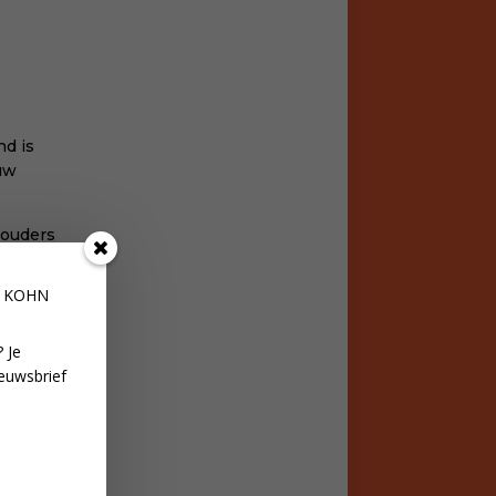
nd is
ouw
 ouders
en.
E KOHN
 Je
euwsbrief
ke zin