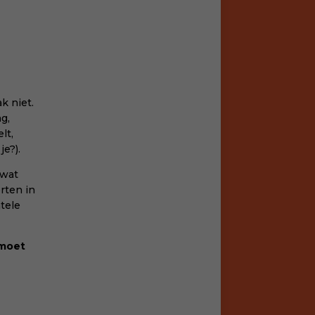
k niet.
g,
lt,
e?).
 wat
rten in
tele
 moet