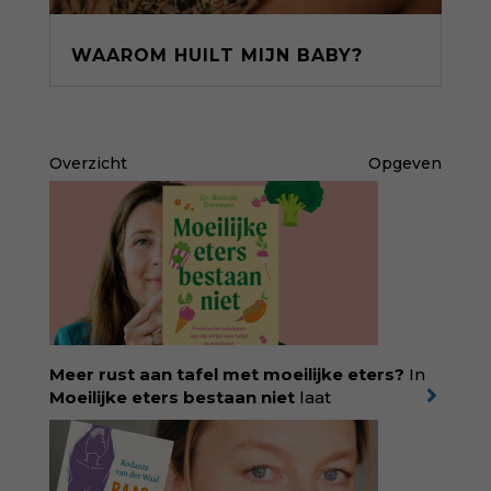
WAAROM HUILT MIJN BABY?
Overzicht
Opgeven
Meer rust aan tafel met moeilijke eters?
In
Moeilijke eters bestaan niet
laat
kinderdiëtist en lactatiekundige
Rolinde
Demeyer
zien wat er schuilgaat achter
eetgedrag dat ouders zorgen baart. Met
aandacht voor ontwikkeling,