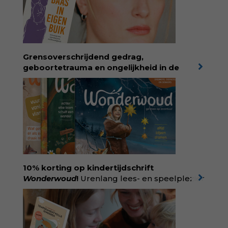
neurodivergentie en medische oorzaken
helpt ze hardnekkige misverstanden los te
laten en maakt ze van eten weer een
moment van verbinding. Bestel via je lokale
boekhandel! Lees meer over Rolinde via
Grensoverschrijdend gedrag,
kiind.nl/rolinde
geboortetrauma en ongelijkheid in de
geboortezorg:
in Baas in eigen buik verbindt
filosoof en vroedvrouw Rodante van der Waal
persoonlijke ervaringen aan structureel
onrecht en introduceert ze reproductieve
rechtvaardigheid als een collectieve, radicale
praktijk van zorg. Voor iedereen die wil
begrijpen wat er speelt rond vruchtbaarheid
en geboorte. Koop het boek via
singeluitgeverijen.nl/nijgh-van-
10% korting op kindertijdschrift
ditmar/boek/baas-in-eigen-buik
Wonderwoud
!
Urenlang lees- en speelplezier
voor dromers, doeners en denkers.
Wonderwoud is het ambachtelijk gemaakte
antwoord op alle snelle gooimaarweg-
boekjes en hapsnap-filmpjes. Het mooiste