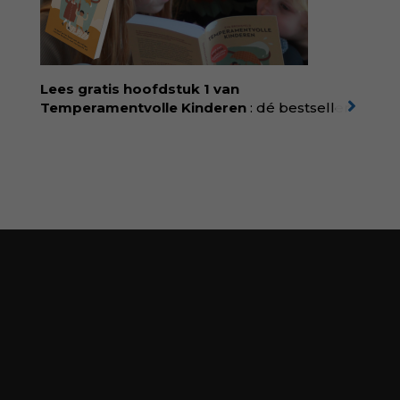
kindertijdschrift van Nederland; met liefde en
kunde voor taal, beeld en tekeningen die
spat van elke pagina. Dat vóel je. Dat voelt je
kind. Abonneer via
wonderwoud.nl/abonneren**
en krijg 10%
Lees gratis hoofdstuk 1 van
korting met code:
KIIND10
Temperamentvolle Kinderen
: dé bestseller
van pedagoog Eva Bronsveld. In het boek
Temperamentvolle kinderen vind je 25 jaar
aan kennis en ervaring. Met ruim 50.000
verkochte exemplaren met recht een
bestseller, waarmee Eva veel gezinnen heeft
kunnen helpen. Ze schrijft met een
liefdevolle kijk op kinderen en veel begrip
voor ouders. Download het hoofdstuk gratis
via:
evabronsveld.plugandpay.nl/r?
id=ZcYxEBJH