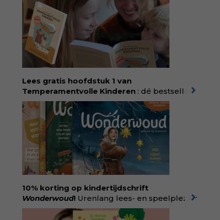
filosoof en vroedvrouw Rodante van der Waal
persoonlijke ervaringen aan structureel
onrecht en introduceert ze reproductieve
rechtvaardigheid als een collectieve, radicale
praktijk van zorg. Voor iedereen die wil
begrijpen wat er speelt rond vruchtbaarheid
en geboorte. Koop het boek via
singeluitgeverijen.nl/nijgh-van-
Lees gratis hoofdstuk 1 van
ditmar/boek/baas-in-eigen-buik
Temperamentvolle Kinderen
: dé bestseller
van pedagoog Eva Bronsveld. In het boek
Temperamentvolle kinderen vind je 25 jaar
aan kennis en ervaring. Met ruim 50.000
verkochte exemplaren met recht een
bestseller, waarmee Eva veel gezinnen heeft
kunnen helpen. Ze schrijft met een
liefdevolle kijk op kinderen en veel begrip
voor ouders. Download het hoofdstuk gratis
via:
evabronsveld.plugandpay.nl/r?
10% korting op kindertijdschrift
id=ZcYxEBJH
Wonderwoud
!
Urenlang lees- en speelplezier
voor dromers, doeners en denkers.
Wonderwoud is het ambachtelijk gemaakte