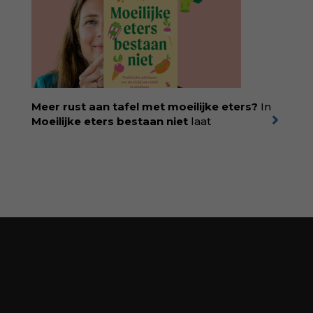
antwoord op alle snelle gooimaarweg-
boekjes en hapsnap-filmpjes. Het mooiste
kindertijdschrift van Nederland; met liefde en
kunde voor taal, beeld en tekeningen die
spat van elke pagina. Dat vóel je. Dat voelt je
kind. Abonneer via
wonderwoud.nl/abonneren**
en krijg 10%
Meer rust aan tafel met moeilijke eters?
In
korting met code:
KIIND10
Moeilijke eters bestaan niet
laat
kinderdiëtist en lactatiekundige
Rolinde
Demeyer
zien wat er schuilgaat achter
eetgedrag dat ouders zorgen baart. Met
aandacht voor ontwikkeling,
neurodivergentie en medische oorzaken
helpt ze hardnekkige misverstanden los te
laten en maakt ze van eten weer een
moment van verbinding. Bestel via je lokale
boekhandel! Lees meer over Rolinde via
kiind.nl/rolinde