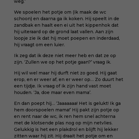
weg.’
We spoelen het potje om (ik maak de wc
schoon) en daarna ga ik koken. Hij speelt in de
zandbak en haalt een ei uit het kippenhok dat
hij uiteraard op de grond laat vallen. Aan zijn
loopje zie ik dat hij moet poepen en inderdaad,
hij vraagt om een luier.
Ik zeg dat ik deze niet meer heb en dat ze op
zijn. ‘Zullen we op het potje gaan?’ vraag ik.
Hij wil wel maar hij durft niet zo goed. Hij gaat
erop, en er weer af, en er weer op… Zo duurt het
een tijdje. Ik vraag of ik zijn hand vast moet
houden. ‘Ja, doe maar even mama’.
En dan poept hij… ‘Jaaaaaaa! Het is gelukt! Ik ga
hem doorspoelen mama!’ Hij pakt zijn potje op
en rent naar de wc, ik ren hem snel achterna
met de klotsende plas nog op mijn netvlies.
Gelukkig is het een plakdrol en blijft hij lekker
zitten waar hij zit. Hij draait het potje om en