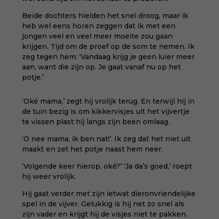
Beide dochters hielden het snel droog, maar ik
heb wel eens horen zeggen dat ik met een
jongen veel en veel meer moeite zou gaan
krijgen. Tijd om de proef op de som te nemen. Ik
zeg tegen hem: ‘Vandaag krijg je geen luier meer
aan, want die zijn op. Je gaat vanaf nu op het
potje.’
‘Oké mama,’ zegt hij vrolijk terug. En terwijl hij in
de tuin bezig is om kikkervisjes uit het vijvertje
te vissen plast hij langs zijn been omlaag.
‘O nee mama, ik ben nat!’. Ik zeg dat het niet uit
maakt en zet het potje naast hem neer.
‘Volgende keer hierop, oké?’ ‘Ja da’s goed,’ roept
hij weer vrolijk.
Hij gaat verder met zijn ietwat dieronvriendelijke
spel in de vijver. Gelukkig is hij net zo snel als
zijn vader en krijgt hij de visjes niet te pakken.