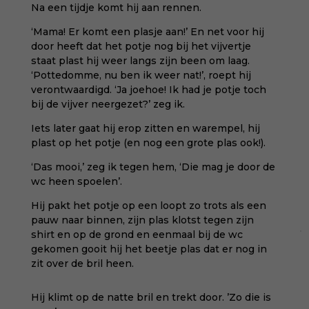
Na een tijdje komt hij aan rennen.
‘Mama! Er komt een plasje aan!’ En net voor hij
door heeft dat het potje nog bij het vijvertje
staat plast hij weer langs zijn been om laag.
‘Pottedomme, nu ben ik weer nat!’, roept hij
verontwaardigd. ‘Ja joehoe! Ik had je potje toch
bij de vijver neergezet?’ zeg ik.
Iets later gaat hij erop zitten en warempel, hij
plast op het potje (en nog een grote plas ook!).
‘Das mooi,’ zeg ik tegen hem, ‘Die mag je door de
wc heen spoelen’.
Hij pakt het potje op een loopt zo trots als een
pauw naar binnen, zijn plas klotst tegen zijn
shirt en op de grond en eenmaal bij de wc
gekomen gooit hij het beetje plas dat er nog in
zit over de bril heen.
Hij klimt op de natte bril en trekt door. ’Zo die is