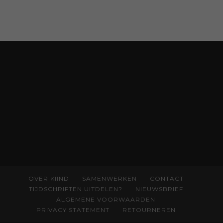
aan kennis en ervaring. Met ruim 50.000
verkochte exemplaren met recht een
bestseller, waarmee Eva veel gezinnen heeft
kunnen helpen. Ze schrijft met een
liefdevolle kijk op kinderen en veel begrip
voor ouders. Download het hoofdstuk gratis
via:
evabronsveld.plugandpay.nl/r?
id=ZcYxEBJH
OVER KIIND
SAMENWERKEN
CONTACT
TIJDSCHRIFTEN UITDELEN?
NIEUWSBRIEF
ALGEMENE VOORWAARDEN
PRIVACY STATEMENT
RETOURNEREN