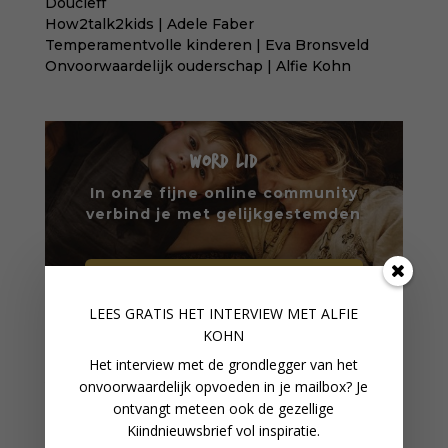
Doucleff
How2talk2kids | Adele Faber
Temperamentvolle kinderen | Eva Bronsveld
Onvoorwaardelijk ouderschap | Alfie Kohn
WORD LID
In onze fijne online community
verbind je met gelijkgestemden
WORD LID VAN ONZE
COMMUNITY
LEES GRATIS HET INTERVIEW M
ET ALFIE
KOHN
Het interview met de grondlegger van het
onvoorwaardelijk opvoeden in je mailbox? Je
VERDER LEZEN
ontvangt meteen ook de gezellige
Kiindnieuwsbrief vol inspiratie.