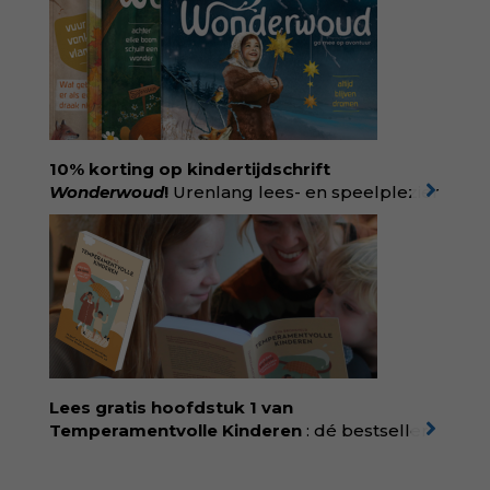
persoonlijke ervaringen aan structureel
onrecht en introduceert ze reproductieve
rechtvaardigheid als een collectieve, radicale
praktijk van zorg. Voor iedereen die wil
begrijpen wat er speelt rond vruchtbaarheid
en geboorte. Koop het boek via
singeluitgeverijen.nl/nijgh-van-
10% korting op kindertijdschrift
ditmar/boek/baas-in-eigen-buik
Wonderwoud
!
Urenlang lees- en speelplezier
voor dromers, doeners en denkers.
Wonderwoud is het ambachtelijk gemaakte
antwoord op alle snelle gooimaarweg-
boekjes en hapsnap-filmpjes. Het mooiste
kindertijdschrift van Nederland; met liefde en
kunde voor taal, beeld en tekeningen die
spat van elke pagina. Dat vóel je. Dat voelt je
kind. Abonneer via
wonderwoud.nl/abonneren**
en krijg 10%
Lees gratis hoofdstuk 1 van
korting met code:
KIIND10
Temperamentvolle Kinderen
: dé bestseller
van pedagoog Eva Bronsveld. In het boek
Temperamentvolle kinderen vind je 25 jaar