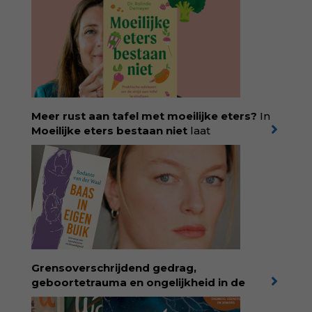
Meer rust aan tafel met moeilijke eters?
In
Moeilijke eters bestaan niet
laat
kinderdiëtist en lactatiekundige
Rolinde
Demeyer
zien wat er schuilgaat achter
eetgedrag dat ouders zorgen baart. Met
aandacht voor ontwikkeling,
neurodivergentie en medische oorzaken
helpt ze hardnekkige misverstanden los te
laten en maakt ze van eten weer een
moment van verbinding. Bestel via je lokale
boekhandel! Lees meer over Rolinde via
Grensoverschrijdend gedrag,
kiind.nl/rolinde
geboortetrauma en ongelijkheid in de
geboortezorg:
in Baas in eigen buik verbindt
filosoof en vroedvrouw Rodante van der Waal