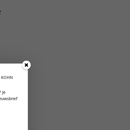
?
E KOHN
 Je
euwsbrief