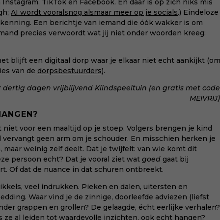
Instagram, TikTok en Facebook. En daar is op zich niks mis
gh;
AI wordt vooralsnog alsmaar meer op je socials
.) Eindeloze
rkenning. Een berichtje van iemand die óók wakker is om
iemand precies verwoordt wat jij niet onder woorden kreeg:
et blijft een digitaal dorp waar je elkaar niet echt aankijkt (o
ties van de
dorpsbestuurders
).
dertig dagen vrijblijvend Kiindspeeltuin (en gratis met code
MEIVRIJ)
HANGEN?
gt niet voor een maaltijd op je stoep. Volgers brengen je kind
feed vervangt geen arm om je schouder. En misschien herken je
 maar weinig zelf deelt. Dat je twijfelt: van wie komt dit
eze persoon echt? Dat je vooral ziet wat
goed
gaat bij
t. Of dat de nuance in dat schuren ontbreekt.
rikkels, veel indrukken. Pieken en dalen, uitersten en
dding. Waar vind je de zinnige, doorleefde adviezen (liefst
er grappen en grollen? De gelaagde, écht eerlijke verhalen?
ls ze al leiden tot waardevolle inzichten, ook echt hangen?