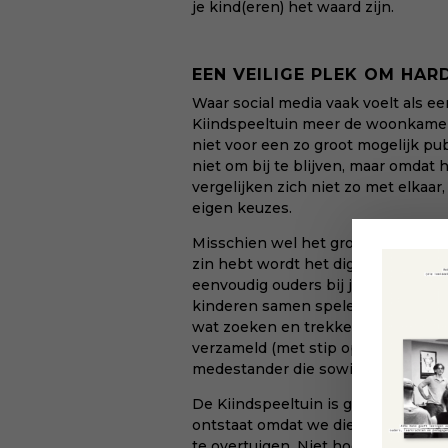
je kind(eren) het waard zijn.
EEN VEILIGE PLEK OM HAR
Waar social media vaak voelt als ee
Kiindspeeltuin meer de woonkamer. 
niet voor een zo groot mogelijk pub
niet om bij te blijven, maar omdat 
vergelijken zich niet zo met elkaa
eigen keuzes.
Misschien wel het grootste verschil: 
zin hebt wordt het digitale contact o
eenvoudig ouders bij jou in de buur
kinderen samen spelen. En dat gaat
wat zoeken en trekken. Maar in d
verzameld (met stip op nummer één:
medestander die sowieso komt) dat 
De Kiindspeeltuin is geen anti-socia
ontstaat omdat we die ‘village to r
te overtuigen. Niet hoeft te filtere