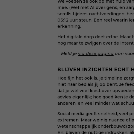
We voeden ze óók op met hulp van 
mee. (Wel met AI overigens, en aar
scrolls tijdens nachtvoedingen: he
03:12 uur: steun. Een reel waarin 
erkenning.
Het digitale dorp doet ertoe. Maar h
nog maar te zwijgen over de inten
Meld je
via deze pagina
aan voor 
BLIJVEN INZICHTEN ECHT 
Hoe fijn het ook is, je timeline zor
niet naar bed als jij op bent. Je 
dat je wél veel leest over opvoeden,
advies eigenlijk; hoe goed ken je d
anderen, en veel minder wat schuur
Social media geeft snelheid; veel p
extremen. Maar weinig nuance of be
wetenschappelijk onderbouwd) zond
En: blijven de nuttige indrukken, a