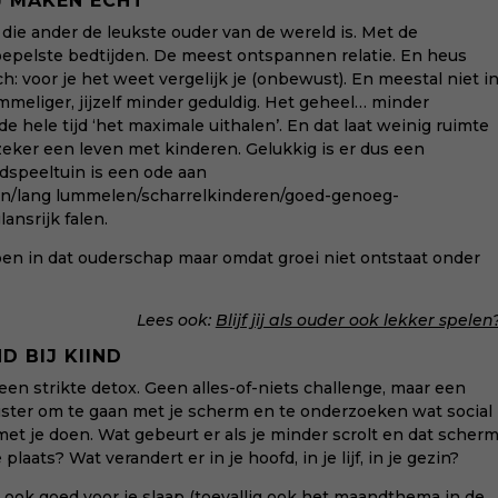
J MAKEN ECHT
f die ander de leukste ouder van de wereld is. Met de
soepelste bedtijden. De meest ontspannen relatie. En heus
och: voor je het weet vergelijk je (onbewust). En meestal niet i
ommeliger, jijzelf minder geduldig. Het geheel… minder
 hele tijd ‘het maximale uithalen’. En dat laat weinig ruimte
eker een leven met kinderen. Gelukkig is er dus een
speeltuin is een ode aan
/lang lummelen/scharrelkinderen/goed-genoeg-
ansrijk falen.
n in dat ouderschap maar omdat groei niet ontstaat onder
Lees ook:
Blijf jij als ouder ook lekker spelen
D BIJ KIIND
en strikte detox. Geen alles-of-niets challenge, maar een
uster om te gaan met je scherm en te onderzoeken wat social
et je doen. Wat gebeurt er als je minder scrolt en dat scher
plaats? Wat verandert er in je hoofd, in je lijf, in je gezin?
n ook goed voor je slaap (toevallig ook het maandthema in de