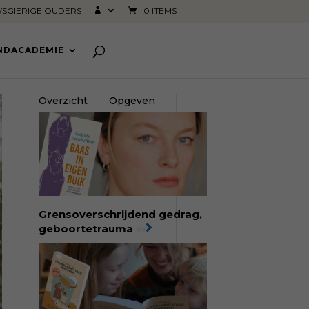
SGIERIGE OUDERS
0 ITEMS
INDACADEMIE
Overzicht
Opgeven
Grensoverschrijdend gedrag,
geboortetrauma en
ongelijkheid in de
geboortezorg:
in Baas in eigen
buik verbindt filosoof en
vroedvrouw Rodante van der
Waal persoonlijke ervaringen