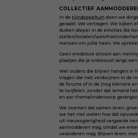
COLLECTIEF AANMODDERE
In de
Kiindspeeltuin
doen we dingen
geraakt. We vertragen. We kijken e
duiken dieper in de emoties die ko
stellen/loslaten/welofnietonderha
mensen om jullie heen. We spreken z
Geen eindeloze stroom aan meningen
plaatjes die je onbewust langs een 
Wel: ouders die blijven hangen in
Vragen die niet verdwijnen in de
de forums of in de (nog kleinere 
te twijfelen, zonder dat iemand het
en per thema/onderwerp gerangsch
We noemen dat samen leren, groei
we het niet weten hoe dat opvoeden 
uit nieuwsgierigheid vergaarde ken
aanmodderen mag, omdat we erkenn
veranderen mag. Blijven leren, met 