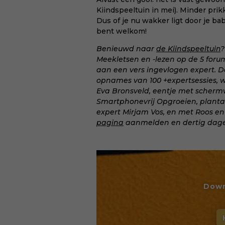
Kiindspeeltuin in mei). Minder prik
Dus of je nu wakker ligt door je bab
bent welkom!
Benieuwd naar
de Kiindspeeltuin
?
Meekletsen en -lezen op de 5 for
aan een vers ingevlogen expert. D
opnames van 100 +expertsessies,
Eva Bronsveld, eentje met schermv
Smartphonevrij Opgroeien, plantaar
expert Mirjam Vos, en met Roos en
pagina
aanmelden en dertig dagen
Down