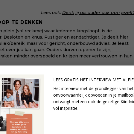
Lees ook
:
Denk jij als ouder ook aan jezelf
DOP TE DENKEN
n plein (vol reclame) waar iedereen langsloopt, is de
Besloten en knus. Rustiger en aandachtiger. Je deelt hier
liek/bereik, maar voor gericht, onderbouwd advies. Je leest
het over jou kan gaan. Ouders durven opener te zijn,
r, raken minder overspoeld en krijgen meer vertrouwen in hun
het blijft niet altijd bij praten op de besloten forums. Als je
ok offline, fysiek, in het eggie. Via de Kiindspeeltuin vind je
LEES GRATIS HET INTERVIEW M
ET ALFI
t en spreek je af. Koffiedrinken, rondje wandelen, terwijl de
Het interview met de grondlegger van het
 heus niet vanzelf, is vaak ongemakkelijk en soms blijft het
onvoorwaardelijk opvoeden in je mailbox?
e 5+ jaar communitybouwen hebben we zoveel best practices
ontvangt meteen ook de gezellige Kiindni
 organiseer een offline uitje altijd met minstens één
vol inspiratie.
waar er echt een wil is, de weg zich hoe dan ook vormt.
l media plek of afwijzing van het digitale dorp. Het is wat er
aise a child’ bloedjeserieus nemen. Een plek waar je niet hoeft
n. Maar gewoon jezelf kunt zijn met alles wat daarbij hoort.