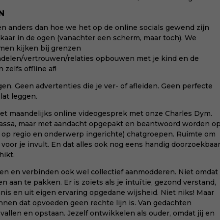
N
 anders dan hoe we het op de online socials gewend zijn
lkaar in de ogen (vanachter een scherm, maar toch). We
men kijken bij grenzen
ndelen/vertrouwen/relaties opbouwen met je kind en de
elfs offline af!
. Geen advertenties die je ver- of afleiden. Geen perfecte
lat leggen.
 het maandelijks online videogesprek met onze Charles Dym.
 massa, maar met aandacht opgepakt en beantwoord worden o
en op regio en onderwerp ingerichte) chatgroepen. Ruimte om
 voor je invult. En dat alles ook nog eens handig doorzoekbaa
ikt.
en en verbinden ook wel collectief aanmodderen. Niet omdat
aan te pakken. Er is zoiets als je intuïtie, gezond verstand,
nis en uit eigen ervaring opgedane wijsheid. Niet niks! Maar
en dat opvoeden geen rechte lijn is. Van gedachten
vallen en opstaan. Jezelf ontwikkelen als ouder, omdat jij en