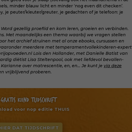
kels, minder blauw licht en minder ‘nog even dit checken’.
y, je peuter/kleuter/greuter, je gedachten of je telefoon: je
⁠Word gezellig proeflid⁠ en kom leren, groeien en verbinden.
ums. Met maandelijks een thema waarbij we vragen stellen
oor het archief struinen met al onze ebooks, cursussen en
 waaronder meerdere met temperamentvollekinderen-expert
rijopvoeden.nl Lois den Hollander, met Danielle Batist van
dig diëtist Lisa Steltenpool, ook met liefdevol bevallen-
 Karianne over matrescentie, en, en… Je kunt je
via deze
 vrijblijvend proberen.
GRATIS KIIND TIJDSCHRIFT
load voor nop editie THUIS
HIER DAT TIJDSCHRIFT