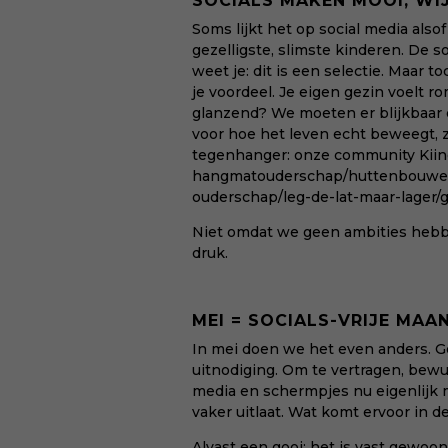
SOCIALS MAKEN MOOI, WI
Soms lijkt het op social media also
gezelligste, slimste kinderen. De 
weet je: dit is een selectie. Maar t
je voordeel. Je eigen gezin voelt r
glanzend? We moeten er blijkbaar de
voor hoe het leven echt beweegt, z
tegenhanger: onze community Kiind
hangmatouderschap/huttenbouwen
ouderschap/leg-de-lat-maar-lager/gl
Niet omdat we geen ambities hebbe
druk.
MEI = SOCIALS-VRIJE MAAN
In mei doen we het even anders. Ge
uitnodiging. Om te vertragen, bew
media en schermpjes nu eigenlijk m
vaker uitlaat. Wat komt ervoor in de 
Alvast een gooi: het is vast gewoo