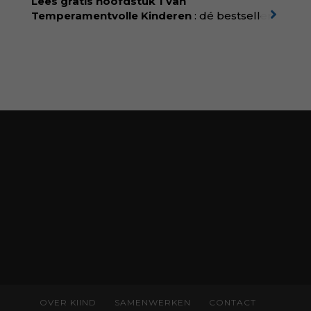
Lees gratis hoofdstuk 1 van
ditmar/boek/baas-in-eigen-buik
Temperamentvolle Kinderen
: dé bestseller
van pedagoog Eva Bronsveld. In het boek
Temperamentvolle kinderen vind je 25 jaar
aan kennis en ervaring. Met ruim 50.000
verkochte exemplaren met recht een
bestseller, waarmee Eva veel gezinnen heeft
kunnen helpen. Ze schrijft met een
liefdevolle kijk op kinderen en veel begrip
voor ouders. Download het hoofdstuk gratis
via:
evabronsveld.plugandpay.nl/r?
id=ZcYxEBJH
OVER KIIND
SAMENWERKEN
CONTACT