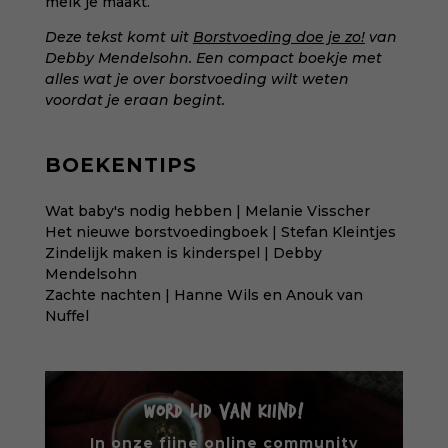
melk je maakt.
Deze tekst komt uit
Borstvoeding doe je zo!
van
Debby Mendelsohn. Een compact boekje met
alles wat je over borstvoeding wilt weten
voordat je eraan begint.
BOEKENTIPS
Wat baby's nodig hebben | Melanie Visscher
Het nieuwe borstvoedingboek | Stefan Kleintjes
Zindelijk maken is kinderspel | Debby
Mendelsohn
Zachte nachten | Hanne Wils en Anouk van
Nuffel
WORD LID VAN KIIND!
In onze fijne online community