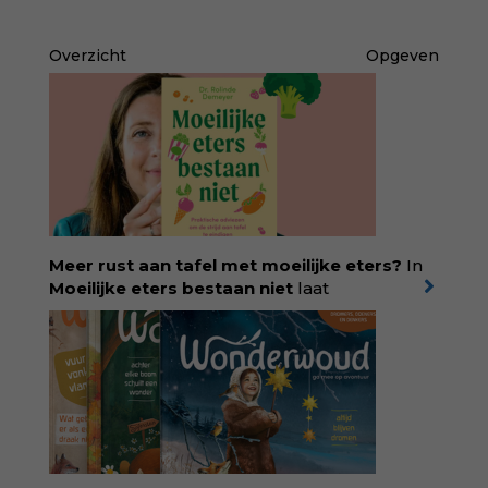
Overzicht
Opgeven
Meer rust aan tafel met moeilijke eters?
In
Moeilijke eters bestaan niet
laat
kinderdiëtist en lactatiekundige
Rolinde
Demeyer
zien wat er schuilgaat achter
eetgedrag dat ouders zorgen baart. Met
aandacht voor ontwikkeling,
neurodivergentie en medische oorzaken
helpt ze hardnekkige misverstanden los te
laten en maakt ze van eten weer een
moment van verbinding. Bestel via je lokale