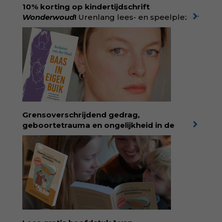
boekhandel! Lees meer over Rolinde via
10% korting op kindertijdschrift
kiind.nl/rolinde
Wonderwoud
!
Urenlang lees- en speelplezier
voor dromers, doeners en denkers.
Wonderwoud is het ambachtelijk gemaakte
antwoord op alle snelle gooimaarweg-
boekjes en hapsnap-filmpjes. Het mooiste
kindertijdschrift van Nederland; met liefde en
kunde voor taal, beeld en tekeningen die
spat van elke pagina. Dat vóel je. Dat voelt je
kind. Abonneer via
wonderwoud.nl/abonneren**
en krijg 10%
Grensoverschrijdend gedrag,
korting met code:
KIIND10
geboortetrauma en ongelijkheid in de
geboortezorg:
in Baas in eigen buik verbindt
filosoof en vroedvrouw Rodante van der Waal
persoonlijke ervaringen aan structureel
onrecht en introduceert ze reproductieve
rechtvaardigheid als een collectieve, radicale
praktijk van zorg. Voor iedereen die wil
begrijpen wat er speelt rond vruchtbaarheid
en geboorte. Koop het boek via
singeluitgeverijen.nl/nijgh-van-