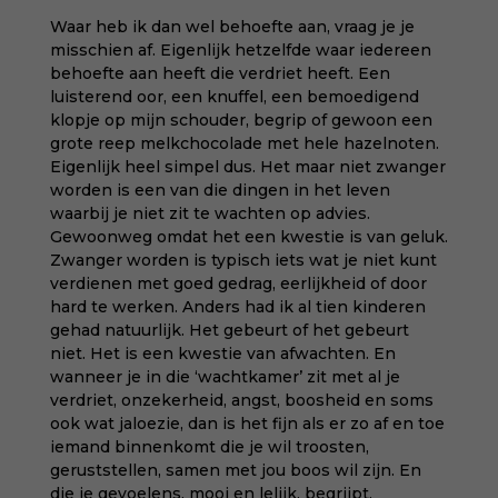
Waar heb ik dan wel behoefte aan, vraag je je
misschien af. Eigenlijk hetzelfde waar iedereen
behoefte aan heeft die verdriet heeft. Een
luisterend oor, een knuffel, een bemoedigend
klopje op mijn schouder, begrip of gewoon een
grote reep melkchocolade met hele hazelnoten.
Eigenlijk heel simpel dus. Het maar niet zwanger
worden is een van die dingen in het leven
waarbij je niet zit te wachten op advies.
Gewoonweg omdat het een kwestie is van geluk.
Zwanger worden is typisch iets wat je niet kunt
verdienen met goed gedrag, eerlijkheid of door
hard te werken. Anders had ik al tien kinderen
gehad natuurlijk. Het gebeurt of het gebeurt
niet. Het is een kwestie van afwachten. En
wanneer je in die ‘wachtkamer’ zit met al je
verdriet, onzekerheid, angst, boosheid en soms
ook wat jaloezie, dan is het fijn als er zo af en toe
iemand binnenkomt die je wil troosten,
geruststellen, samen met jou boos wil zijn. En
die je gevoelens, mooi en lelijk, begrijpt.