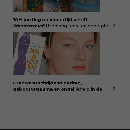
liefdevolle kijk op kinderen en veel begrip
voor ouders. Download het hoofdstuk gratis
via:
evabronsveld.plugandpay.nl/r?
10% korting op kindertijdschrift
id=ZcYxEBJH
Wonderwoud
!
Urenlang lees- en speelplezier
voor dromers, doeners en denkers.
Wonderwoud is het ambachtelijk gemaakte
antwoord op alle snelle gooimaarweg-
boekjes en hapsnap-filmpjes. Het mooiste
kindertijdschrift van Nederland; met liefde en
kunde voor taal, beeld en tekeningen die
spat van elke pagina. Dat vóel je. Dat voelt je
kind. Abonneer via
wonderwoud.nl/abonneren**
en krijg 10%
Grensoverschrijdend gedrag,
korting met code:
KIIND10
geboortetrauma en ongelijkheid in de
geboortezorg:
in Baas in eigen buik verbindt
filosoof en vroedvrouw Rodante van der Waal
persoonlijke ervaringen aan structureel
onrecht en introduceert ze reproductieve
rechtvaardigheid als een collectieve, radicale
praktijk van zorg. Voor iedereen die wil