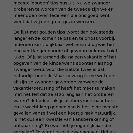
meeste ‘gouden’ tips dus uit. Nu we zwanger
proberen te worden van de tweede zijn we er
meer open over. Iedereen die ons goed kent
weet dat wij een groot gezin wensen.
De lijst met gouden tips wordt dan ook steeds
langer en ze komen te pas en te onpas voorbij.
Iedereen kent blijkbaar wel iemand bij wie het
nog veel langer duurde of gewoon helemaal niet
lukte. Of juist iemand die na een vakantie of het
opgeven van de kinderwens spontaan alsnog
zwanger werd. Voor die laatste twee is dat
natuurlijk heerlijk. Maar zo vraag ik me wel eens
af: zijn ze zwanger geworden vanwege de
vakantie/berusting of heeft het meer te maken
met het feit dat ze al zo lang aan het proberen
waren? Ik bedoel, als je allebei vruchtbaar bent
en je wacht lang genoeg dan is het in de meeste
gevallen vanzelf wel een keertje raak natuurlijk.
Is het dus een kwestie van kansberekening of
ontspanning? En wat heb je eigenlijk aan die
verhalen? Je wordt er niet zwanger van. Net als