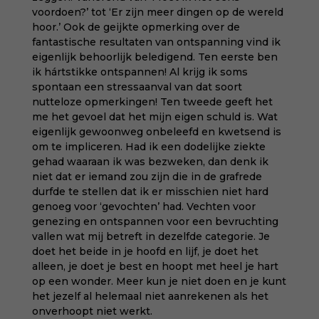
voordoen?’ tot ‘Er zijn meer dingen op de wereld
hoor.’ Ook de geijkte opmerking over de
fantastische resultaten van ontspanning vind ik
eigenlijk behoorlijk beledigend. Ten eerste ben
ik hártstikke ontspannen! Al krijg ik soms
spontaan een stressaanval van dat soort
nutteloze opmerkingen! Ten tweede geeft het
me het gevoel dat het mijn eigen schuld is. Wat
eigenlijk gewoonweg onbeleefd en kwetsend is
om te impliceren. Had ik een dodelijke ziekte
gehad waaraan ik was bezweken, dan denk ik
niet dat er iemand zou zijn die in de grafrede
durfde te stellen dat ik er misschien niet hard
genoeg voor ‘gevochten’ had. Vechten voor
genezing en ontspannen voor een bevruchting
vallen wat mij betreft in dezelfde categorie. Je
doet het beide in je hoofd en lijf, je doet het
alleen, je doet je best en hoopt met heel je hart
op een wonder. Meer kun je niet doen en je kunt
het jezelf al helemaal niet aanrekenen als het
onverhoopt niet werkt.