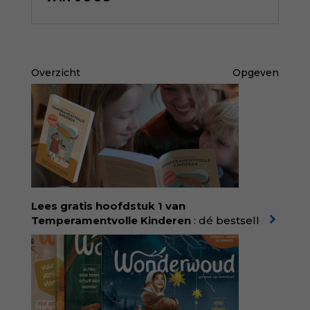
Overzicht
Opgeven
Lees gratis hoofdstuk 1 van
Temperamentvolle Kinderen
: dé bestseller
van pedagoog Eva Bronsveld. In het boek
Temperamentvolle kinderen vind je 25 jaar
aan kennis en ervaring. Met ruim 50.000
verkochte exemplaren met recht een
bestseller, waarmee Eva veel gezinnen heeft
kunnen helpen. Ze schrijft met een