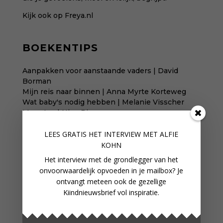
Kijk ook op Freya.nl
BOEKENTIPS
Aanpakken voor aanstaande vaders | David
Borman
Mijn reis naar binnen | Anna Myrte Korteweg
Wat baby's nodig hebben | Melanie Visscher
Mama'en | Nina Pierson
LEES GRATIS HET INTERVIEW M
ET ALFIE
KOHN
WORD LID
Het interview met de grondlegger van het
onvoorwaardelijk opvoeden in je mailbox? Je
In onze fijne online community
ontvangt meteen ook de gezellige
verbind je met gelijkgestemden
Kiindnieuwsbrief vol inspiratie.
WORD LID VAN ONZE