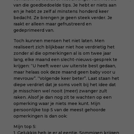
van die goedbedoelde tips. Je hebt er niets aan
en je hebt ze zelf al minstens honderd keer
bedacht. Ze brengen je geen steek verder. Je
raakt er alleen maar gefrustreerd en
gedeprimeerd van.
Toch kunnen mensen het niet laten. Men
realiseert zich blijkbaar niet hoe verdrietig het
zonder al die opmerkingen al is om twee jaar
lang, elke maand een slecht-nieuws-gesprek te
krijgen: “U heeft weer uw uiterste best gedaan,
maar helaas ook deze maand geen baby voor u
mevrouw”. “Volgende keer beter”. Laat staan het
diepe verdriet dat je soms voelt bij het idee dat
je misschien wel nooit (meer) zwanger zult
raken. Alsof je dan nog zit te wachten op een
opmerking waar je niets mee kunt. Mijn
persoonlijke top 5 van de meest gehoorde
opmerkingen is dan ook:
Mijn top 5:
1. Gelukkig heb je er al eentje. Sommigen krijgen