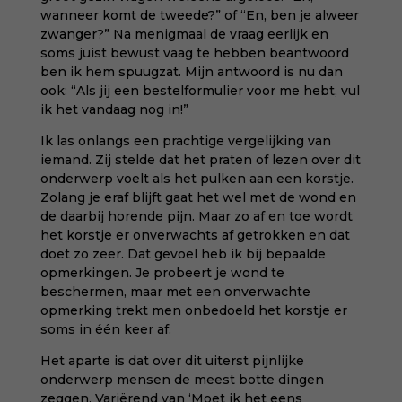
wanneer komt de tweede?” of “En, ben je alweer
zwanger?” Na menigmaal de vraag eerlijk en
soms juist bewust vaag te hebben beantwoord
ben ik hem spuugzat. Mijn antwoord is nu dan
ook: “Als jij een bestelformulier voor me hebt, vul
ik het vandaag nog in!”
Ik las onlangs een prachtige vergelijking van
iemand. Zij stelde dat het praten of lezen over dit
onderwerp voelt als het pulken aan een korstje.
Zolang je eraf blijft gaat het wel met de wond en
de daarbij horende pijn. Maar zo af en toe wordt
het korstje er onverwachts af getrokken en dat
doet zo zeer. Dat gevoel heb ik bij bepaalde
opmerkingen. Je probeert je wond te
beschermen, maar met een onverwachte
opmerking trekt men onbedoeld het korstje er
soms in één keer af.
Het aparte is dat over dit uiterst pijnlijke
onderwerp mensen de meest botte dingen
zeggen. Variërend van ‘Moet ik het eens