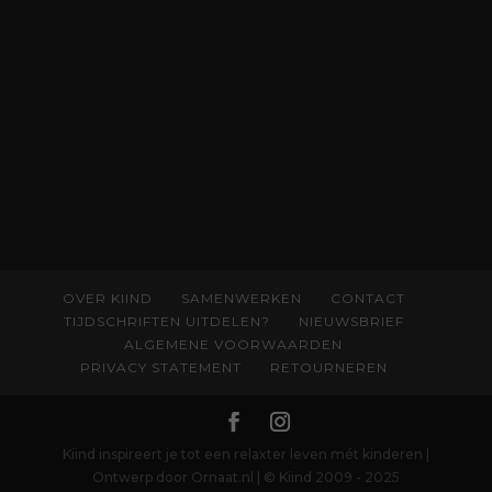
begrijpen wat er speelt rond vruchtbaarheid
en geboorte. Koop het boek via
singeluitgeverijen.nl/nijgh-van-
ditmar/boek/baas-in-eigen-buik
OVER KIIND
SAMENWERKEN
CONTACT
TIJDSCHRIFTEN UITDELEN?
NIEUWSBRIEF
ALGEMENE VOORWAARDEN
PRIVACY STATEMENT
RETOURNEREN
Kiind inspireert je tot een relaxter leven mét kinderen |
Ontwerp door Ornaat.nl | © Kiind 2009 - 2025