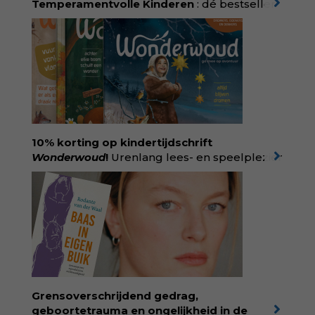
Temperamentvolle Kinderen
: dé bestseller
van pedagoog Eva Bronsveld. In het boek
Temperamentvolle kinderen vind je 25 jaar
aan kennis en ervaring. Met ruim 50.000
verkochte exemplaren met recht een
bestseller, waarmee Eva veel gezinnen heeft
kunnen helpen. Ze schrijft met een
liefdevolle kijk op kinderen en veel begrip
voor ouders. Download het hoofdstuk gratis
via:
evabronsveld.plugandpay.nl/r?
10% korting op kindertijdschrift
id=ZcYxEBJH
Wonderwoud
!
Urenlang lees- en speelplezier
voor dromers, doeners en denkers.
Wonderwoud is het ambachtelijk gemaakte
antwoord op alle snelle gooimaarweg-
boekjes en hapsnap-filmpjes. Het mooiste
kindertijdschrift van Nederland; met liefde en
kunde voor taal, beeld en tekeningen die
spat van elke pagina. Dat vóel je. Dat voelt je
kind. Abonneer via
wonderwoud.nl/abonneren**
en krijg 10%
Grensoverschrijdend gedrag,
korting met code:
KIIND10
geboortetrauma en ongelijkheid in de