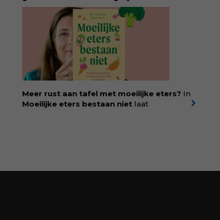
geboortezorg:
in Baas in eigen buik verbindt
filosoof en vroedvrouw Rodante van der Waal
persoonlijke ervaringen aan structureel
onrecht en introduceert ze reproductieve
rechtvaardigheid als een collectieve, radicale
praktijk van zorg. Voor iedereen die wil
begrijpen wat er speelt rond vruchtbaarheid
en geboorte. Koop het boek via
singeluitgeverijen.nl/nijgh-van-
Meer rust aan tafel met moeilijke eters?
In
ditmar/boek/baas-in-eigen-buik
Moeilijke eters bestaan niet
laat
kinderdiëtist en lactatiekundige
Rolinde
Demeyer
zien wat er schuilgaat achter
eetgedrag dat ouders zorgen baart. Met
aandacht voor ontwikkeling,
neurodivergentie en medische oorzaken
helpt ze hardnekkige misverstanden los te
laten en maakt ze van eten weer een
moment van verbinding. Bestel via je lokale
boekhandel! Lees meer over Rolinde via
kiind.nl/rolinde