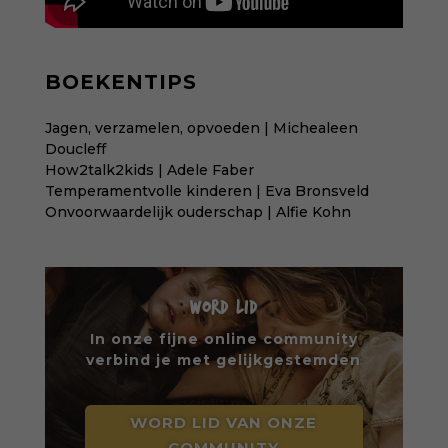
BOEKENTIPS
Jagen, verzamelen, opvoeden | Michealeen
Doucleff
How2talk2kids | Adele Faber
Temperamentvolle kinderen | Eva Bronsveld
Onvoorwaardelijk ouderschap | Alfie Kohn
WORD LID
In onze fijne online community
verbind je met gelijkgestemden
WORD LID VAN ONZE
COMMUNITY