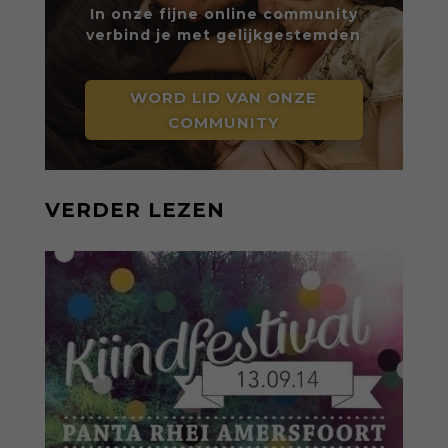
In onze fijne online community
verbind je met gelijkgestemden
WORD LID VAN ONZE
COMMUNITY
VERDER LEZEN