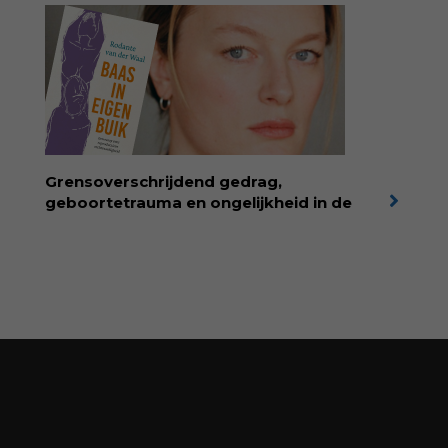
voor dromers, doeners en denkers.
Wonderwoud is het ambachtelijk gemaakte
antwoord op alle snelle gooimaarweg-
boekjes en hapsnap-filmpjes. Het mooiste
kindertijdschrift van Nederland; met liefde en
kunde voor taal, beeld en tekeningen die
spat van elke pagina. Dat vóel je. Dat voelt je
kind. Abonneer via
wonderwoud.nl/abonneren**
en krijg 10%
Grensoverschrijdend gedrag,
korting met code:
KIIND10
geboortetrauma en ongelijkheid in de
geboortezorg:
in Baas in eigen buik verbindt
filosoof en vroedvrouw Rodante van der Waal
persoonlijke ervaringen aan structureel
onrecht en introduceert ze reproductieve
rechtvaardigheid als een collectieve, radicale
praktijk van zorg. Voor iedereen die wil
begrijpen wat er speelt rond vruchtbaarheid
en geboorte. Koop het boek via
singeluitgeverijen.nl/nijgh-van-
ditmar/boek/baas-in-eigen-buik