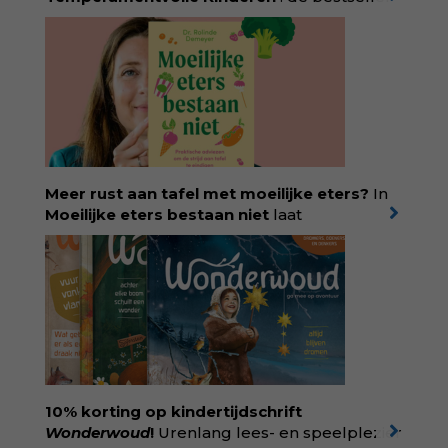
van pedagoog Eva Bronsveld. In het boek
Temperamentvolle kinderen vind je 25 jaar
aan kennis en ervaring. Met ruim 50.000
verkochte exemplaren met recht een
bestseller, waarmee Eva veel gezinnen heeft
kunnen helpen. Ze schrijft met een
liefdevolle kijk op kinderen en veel begrip
voor ouders. Download het hoofdstuk gratis
via:
evabronsveld.plugandpay.nl/r?
Meer rust aan tafel met moeilijke eters?
In
id=ZcYxEBJH
Moeilijke eters bestaan niet
laat
kinderdiëtist en lactatiekundige
Rolinde
Demeyer
zien wat er schuilgaat achter
eetgedrag dat ouders zorgen baart. Met
aandacht voor ontwikkeling,
neurodivergentie en medische oorzaken
helpt ze hardnekkige misverstanden los te
laten en maakt ze van eten weer een
moment van verbinding. Bestel via je lokale
boekhandel! Lees meer over Rolinde via
10% korting op kindertijdschrift
kiind.nl/rolinde
Wonderwoud
!
Urenlang lees- en speelplezier