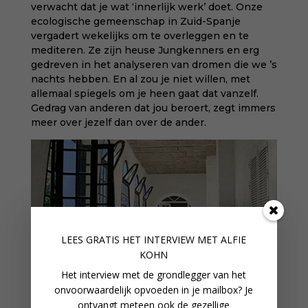
verwacht dat je wat ‘innerlijk werk’ doet. Onze
ecologische gemeenschap in Zuid-Spanje
vergadert wekelijks om te overleggen en te
mediteren. Ze zijn heuse Jungkenners en erg
gedreven in het analyseren van dromen die we ’s
nachts hebben. En al zou je niet willen, met
allemaal spiegels om je heen gaat dat vanzelf.
Gedrag van anderen dat jou beroert, zegt immers
meer over jezelf dan over de ander.
LEES GRATIS HET INTERVIEW M
ET ALFIE
KOHN
Het interview met de grondlegger van het
onvoorwaardelijk opvoeden in je mailbox? Je
ontvangt meteen ook de gezellige