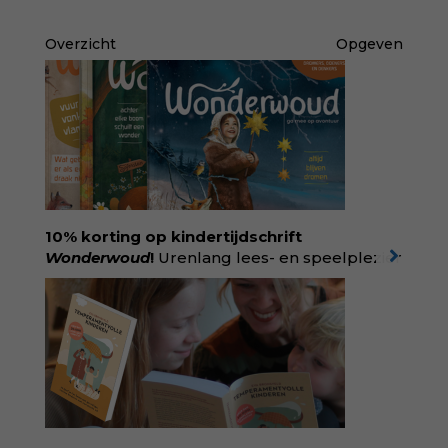
Overzicht
Opgeven
10% korting op kindertijdschrift
Wonderwoud
!
Urenlang lees- en speelplezier
voor dromers, doeners en denkers.
Wonderwoud is het ambachtelijk gemaakte
antwoord op alle snelle gooimaarweg-
boekjes en hapsnap-filmpjes. Het mooiste
kindertijdschrift van Nederland; met liefde en
kunde voor taal, beeld en tekeningen die
spat van elke pagina. Dat vóel je. Dat voelt je
kind. Abonneer via
wonderwoud.nl/abonneren**
en krijg 10%