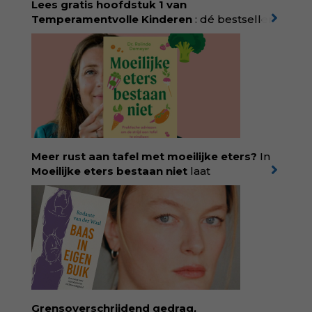
Lees gratis hoofdstuk 1 van
korting met code:
KIIND10
Temperamentvolle Kinderen
: dé bestseller
van pedagoog Eva Bronsveld. In het boek
Temperamentvolle kinderen vind je 25 jaar
aan kennis en ervaring. Met ruim 50.000
verkochte exemplaren met recht een
bestseller, waarmee Eva veel gezinnen heeft
kunnen helpen. Ze schrijft met een
liefdevolle kijk op kinderen en veel begrip
voor ouders. Download het hoofdstuk gratis
via:
evabronsveld.plugandpay.nl/r?
Meer rust aan tafel met moeilijke eters?
In
id=ZcYxEBJH
Moeilijke eters bestaan niet
laat
kinderdiëtist en lactatiekundige
Rolinde
Demeyer
zien wat er schuilgaat achter
eetgedrag dat ouders zorgen baart. Met
aandacht voor ontwikkeling,
neurodivergentie en medische oorzaken
helpt ze hardnekkige misverstanden los te
laten en maakt ze van eten weer een
moment van verbinding. Bestel via je lokale
boekhandel! Lees meer over Rolinde via
Grensoverschrijdend gedrag,