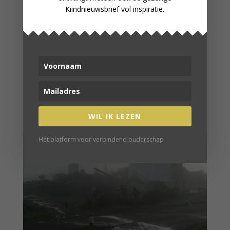
Kiindnieuwsbrief vol inspiratie.
Dat sprookjes niet bestaan weet ik ondertussen,
maar dat Utopia echt bestaat wist ik eerder niet.
Wij blijven hier niet, omdat er te weinig
aansluiting in de manier van opvoeden. We
zoeken een plek waar we volgens
het
‘continuüm concept’ van Liedloff
kunnen
opvoeden. Ik weet zeker dat er voor iedereen
een eigen Utopia te vinden of te creëren is. Daar
waar je mensen ontmoet met overeenkomstige
normen en waarden.
WIL IK LEZEN
Hét platform voor verbindend ouderschap