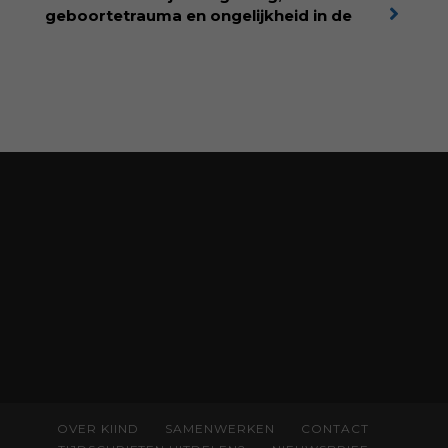
kiind.nl/rolinde
geboortetrauma en ongelijkheid in de
geboortezorg:
in Baas in eigen buik verbindt
filosoof en vroedvrouw Rodante van der Waal
persoonlijke ervaringen aan structureel
onrecht en introduceert ze reproductieve
rechtvaardigheid als een collectieve, radicale
praktijk van zorg. Voor iedereen die wil
begrijpen wat er speelt rond vruchtbaarheid
en geboorte. Koop het boek via
singeluitgeverijen.nl/nijgh-van-
ditmar/boek/baas-in-eigen-buik
OVER KIIND
SAMENWERKEN
CONTACT