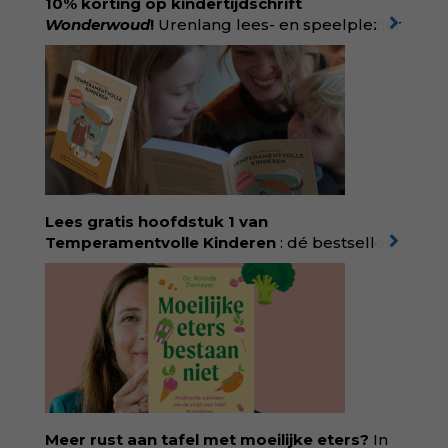
10% korting op kindertijdschrift
Wonderwoud
!
Urenlang lees- en speelplezier
voor dromers, doeners en denkers.
Wonderwoud is het ambachtelijk gemaakte
antwoord op alle snelle gooimaarweg-
boekjes en hapsnap-filmpjes. Het mooiste
kindertijdschrift van Nederland; met liefde en
kunde voor taal, beeld en tekeningen die
spat van elke pagina. Dat vóel je. Dat voelt je
kind. Abonneer via
wonderwoud.nl/abonneren**
en krijg 10%
Lees gratis hoofdstuk 1 van
korting met code:
KIIND10
Temperamentvolle Kinderen
: dé bestseller
van pedagoog Eva Bronsveld. In het boek
Temperamentvolle kinderen vind je 25 jaar
aan kennis en ervaring. Met ruim 50.000
verkochte exemplaren met recht een
bestseller, waarmee Eva veel gezinnen heeft
kunnen helpen. Ze schrijft met een
liefdevolle kijk op kinderen en veel begrip
voor ouders. Download het hoofdstuk gratis
via:
evabronsveld.plugandpay.nl/r?
Meer rust aan tafel met moeilijke eters?
In