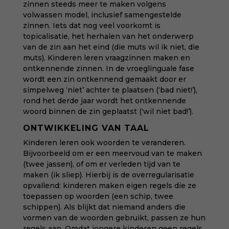
zinnen steeds meer te maken volgens
volwassen model, inclusief samengestelde
zinnen. Iets dat nog veel voorkomt is
topicalisatie, het herhalen van het onderwerp
van de zin aan het eind (die muts wil ik niet, die
muts). Kinderen leren vraagzinnen maken en
ontkennende zinnen. In de vroeglinguale fase
wordt een zin ontkennend gemaakt door er
simpelweg ‘niet’ achter te plaatsen (‘bad niet!’),
rond het derde jaar wordt het ontkennende
woord binnen de zin geplaatst (‘wil niet bad!’).
ONTWIKKELING VAN TAAL
Kinderen leren ook woorden te veranderen.
Bijvoorbeeld om er een meervoud van te maken
(twee jassen), of om er verleden tijd van te
maken (ik sliep). Hierbij is de overregularisatie
opvallend: kinderen maken eigen regels die ze
toepassen op woorden (een schip, twee
schippen). Als blijkt dat niemand anders die
vormen van de woorden gebruikt, passen ze hun
regels aan. Omdat jongere kinderen geen regels