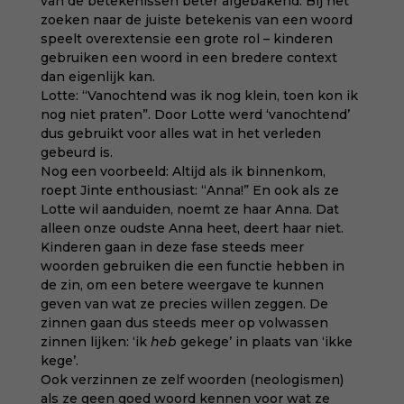
van de betekenissen beter afgebakend. Bij het
zoeken naar de juiste betekenis van een woord
speelt overextensie een grote rol – kinderen
gebruiken een woord in een bredere context
dan eigenlijk kan.
Lotte: “Vanochtend was ik nog klein, toen kon ik
nog niet praten”. Door Lotte werd ‘vanochtend’
dus gebruikt voor alles wat in het verleden
gebeurd is.
Nog een voorbeeld: Altijd als ik binnenkom,
roept Jinte enthousiast: “Anna!” En ook als ze
Lotte wil aanduiden, noemt ze haar Anna. Dat
alleen onze oudste Anna heet, deert haar niet.
Kinderen gaan in deze fase steeds meer
woorden gebruiken die een functie hebben in
de zin, om een betere weergave te kunnen
geven van wat ze precies willen zeggen. De
zinnen gaan dus steeds meer op volwassen
zinnen lijken: ‘ik
heb
gekege’ in plaats van ‘ikke
kege’.
Ook verzinnen ze zelf woorden (neologismen)
als ze geen goed woord kennen voor wat ze