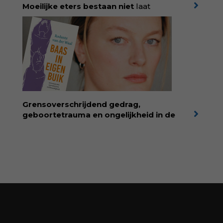
id=ZcYxEBJH
Moeilijke eters bestaan niet
laat
kinderdiëtist en lactatiekundige
Rolinde
Demeyer
zien wat er schuilgaat achter
eetgedrag dat ouders zorgen baart. Met
aandacht voor ontwikkeling,
neurodivergentie en medische oorzaken
helpt ze hardnekkige misverstanden los te
laten en maakt ze van eten weer een
moment van verbinding. Bestel via je lokale
boekhandel! Lees meer over Rolinde via
Grensoverschrijdend gedrag,
kiind.nl/rolinde
geboortetrauma en ongelijkheid in de
geboortezorg:
in Baas in eigen buik verbindt
filosoof en vroedvrouw Rodante van der Waal
persoonlijke ervaringen aan structureel
onrecht en introduceert ze reproductieve
rechtvaardigheid als een collectieve, radicale
praktijk van zorg. Voor iedereen die wil
begrijpen wat er speelt rond vruchtbaarheid
en geboorte. Koop het boek via
singeluitgeverijen.nl/nijgh-van-
ditmar/boek/baas-in-eigen-buik