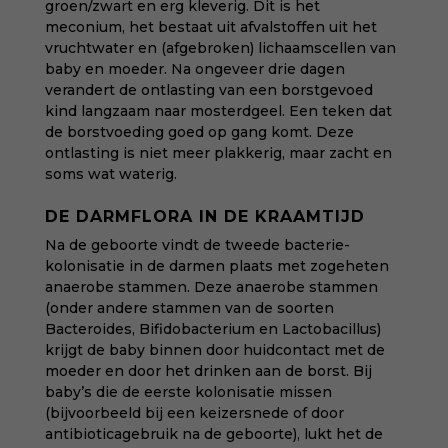
groen/zwart en erg kleverig. Dit is het
meconium, het bestaat uit afvalstoffen uit het
vruchtwater en (afgebroken) lichaamscellen van
baby en moeder. Na ongeveer drie dagen
verandert de ontlasting van een borstgevoed
kind langzaam naar mosterdgeel. Een teken dat
de borstvoeding goed op gang komt. Deze
ontlasting is niet meer plakkerig, maar zacht en
soms wat waterig.
DE DARMFLORA IN DE KRAAMTIJD
Na de geboorte vindt de tweede bacterie-
kolonisatie in de darmen plaats met zogeheten
anaerobe stammen. Deze anaerobe stammen
(onder andere stammen van de soorten
Bacteroides, Bifidobacterium en Lactobacillus)
krijgt de baby binnen door huidcontact met de
moeder en door het drinken aan de borst. Bij
baby’s die de eerste kolonisatie missen
(bijvoorbeeld bij een keizersnede of door
antibioticagebruik na de geboorte), lukt het de