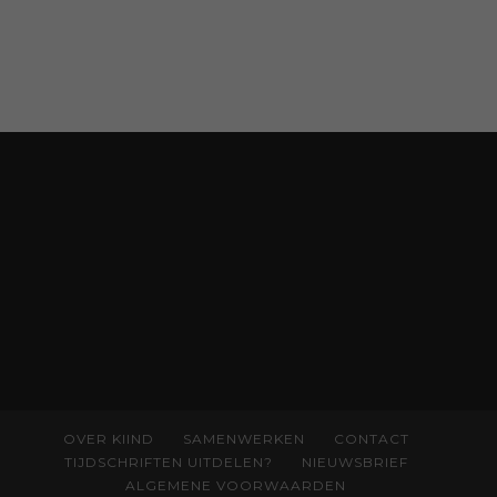
kinderdiëtist en lactatiekundige
Rolinde
Demeyer
zien wat er schuilgaat achter
eetgedrag dat ouders zorgen baart. Met
aandacht voor ontwikkeling,
neurodivergentie en medische oorzaken
helpt ze hardnekkige misverstanden los te
laten en maakt ze van eten weer een
moment van verbinding. Bestel via je lokale
boekhandel! Lees meer over Rolinde via
kiind.nl/rolinde
OVER KIIND
SAMENWERKEN
CONTACT
TIJDSCHRIFTEN UITDELEN?
NIEUWSBRIEF
ALGEMENE VOORWAARDEN