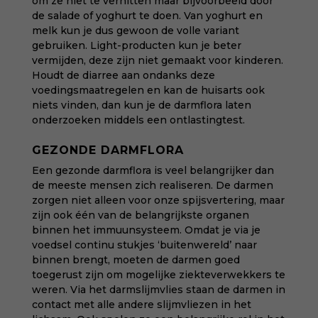
om ze niet te verhitten maar bijvoorbeeld door
de salade of yoghurt te doen. Van yoghurt en
melk kun je dus gewoon de volle variant
gebruiken. Light-producten kun je beter
vermijden, deze zijn niet gemaakt voor kinderen.
Houdt de diarree aan ondanks deze
voedingsmaatregelen en kan de huisarts ook
niets vinden, dan kun je de darmflora laten
onderzoeken middels een ontlastingtest.
GEZONDE DARMFLORA
Een gezonde darmflora is veel belangrijker dan
de meeste mensen zich realiseren. De darmen
zorgen niet alleen voor onze spijsvertering, maar
zijn ook één van de belangrijkste organen
binnen het immuunsysteem. Omdat je via je
voedsel continu stukjes ‘buitenwereld’ naar
binnen brengt, moeten de darmen goed
toegerust zijn om mogelijke ziekteverwekkers te
weren. Via het darmslijmvlies staan de darmen in
contact met alle andere slijmvliezen in het