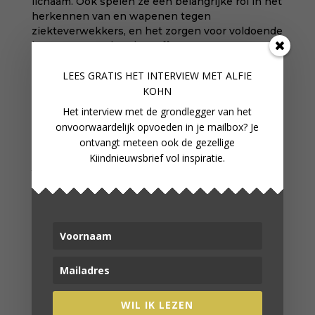
lichaam. Ook spelen ze een belangrijke rol in het
herkennen van en wapenen tegen
ziekteverwekkers, en het zorgen voor voldoende
immuunversterkende stoffen
(immuunglobulinen). Niet alleen
spijsverteringsproblemen maar ook
LEES GRATIS HET INTERVIEW M
ET ALFIE
verkoudheden, luchtwegklachten, huidklachten
KOHN
en zelfs depressies kunnen in verband gebracht
Het interview met de grondlegger van het
worden met de gezondheid van de darmen en de
onvoorwaardelijk opvoeden in je mailbox? Je
darmflora.
ontvangt meteen ook de gezellige
Kiindnieuwsbrief vol inspiratie.
Nienke Tode-
Gottenbos
is darmfloraspecialist
en werkte mee aan dit artikel.
BOEKENTIPS
Jagen, verzamelen, opvoeden | Michealeen
Doucleff
How2talk2kids | Adele Faber
WIL IK LEZEN
Temperamentvolle kinderen | Eva Bronsveld