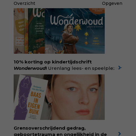
Overzicht
Opgeven
10% korting op kindertijdschrift
Wonderwoud
!
Urenlang lees- en speelplezier
voor dromers, doeners en denkers.
Wonderwoud is het ambachtelijk gemaakte
antwoord op alle snelle gooimaarweg-
boekjes en hapsnap-filmpjes. Het mooiste
kindertijdschrift van Nederland; met liefde en
kunde voor taal, beeld en tekeningen die
spat van elke pagina. Dat vóel je. Dat voelt je
kind. Abonneer via
wonderwoud.nl/abonneren**
en krijg 10%
Grensoverschrijdend gedrag,
korting met code:
KIIND10
geboortetrauma en ongelijkheid in de