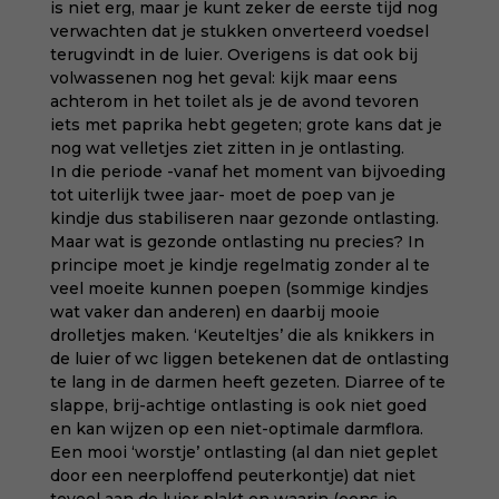
is niet erg, maar je kunt zeker de eerste tijd nog
verwachten dat je stukken onverteerd voedsel
terugvindt in de luier. Overigens is dat ook bij
volwassenen nog het geval: kijk maar eens
achterom in het toilet als je de avond tevoren
iets met paprika hebt gegeten; grote kans dat je
nog wat velletjes ziet zitten in je ontlasting.
In die periode -vanaf het moment van bijvoeding
tot uiterlijk twee jaar- moet de poep van je
kindje dus stabiliseren naar gezonde ontlasting.
Maar wat is gezonde ontlasting nu precies? In
principe moet je kindje regelmatig zonder al te
veel moeite kunnen poepen (sommige kindjes
wat vaker dan anderen) en daarbij mooie
drolletjes maken. ‘Keuteltjes’ die als knikkers in
de luier of wc liggen betekenen dat de ontlasting
te lang in de darmen heeft gezeten. Diarree of te
slappe, brij-achtige ontlasting is ook niet goed
en kan wijzen op een niet-optimale darmflora.
Een mooi ‘worstje’ ontlasting (al dan niet geplet
door een neerploffend peuterkontje) dat niet