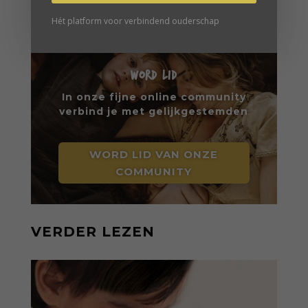
Onvoorwaardelijk ouderschap | Alfie Kohn
Hét platform voor verbindend ouderschap
WORD LID
In onze fijne online community
verbind je met gelijkgestemden
WORD LID VAN ONZE
COMMUNITY
VERDER LEZEN