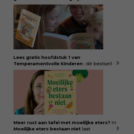
geboortezorg:
in Baas in eigen buik verbindt
filosoof en vroedvrouw Rodante van der Waal
persoonlijke ervaringen aan structureel
onrecht en introduceert ze reproductieve
rechtvaardigheid als een collectieve, radicale
praktijk van zorg. Voor iedereen die wil
begrijpen wat er speelt rond vruchtbaarheid
en geboorte. Koop het boek via
singeluitgeverijen.nl/nijgh-van-
Lees gratis hoofdstuk 1 van
ditmar/boek/baas-in-eigen-buik
Temperamentvolle Kinderen
: dé bestseller
van pedagoog Eva Bronsveld. In het boek
Temperamentvolle kinderen vind je 25 jaar
aan kennis en ervaring. Met ruim 50.000
verkochte exemplaren met recht een
bestseller, waarmee Eva veel gezinnen heeft
kunnen helpen. Ze schrijft met een
liefdevolle kijk op kinderen en veel begrip
voor ouders. Download het hoofdstuk gratis
via:
evabronsveld.plugandpay.nl/r?
Meer rust aan tafel met moeilijke eters?
In
id=ZcYxEBJH
Moeilijke eters bestaan niet
laat