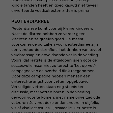
teveel aan de luier plakt en waarin (eens je
kindje tanden heeft en goed kauwt) niet teveel
onverteerde voedselresten zitten is prima.
PEUTERDIARREE
Peuterdiarree komt voor bij kleine kinderen.
Naast de diarree hebben ze verder geen
klachten en ze groeien goed. De meest
voorkomende oorzaken voor peuterdiarree zijn
een verstoorde darmflora, het drinken van teveel
vruchtensap en onvoldoende vet in de voeding.
Vooral dat laatste is de afgelopen jaren door de
succesvolle maar niet zo terechte ‘Let op Vet’-
campagne van de overheid flink toegenomen.
Door deze campagne hebben mensen een
onterechte angst voor vetten opgebouwd.
Verzadigde vetten staan nog steeds ter
discussie, maar vetten horen in de voeding
gewoon voor te komen; met name onverzadigde
vetzuren. Je vindt deze onder andere in olijfolie,
vis of visoliecapsules, lijnzaadolie. Het beste is