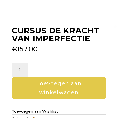
CURSUS DE KRACHT
VAN IMPERFECTIE
€
157,00
Cursus
De
kracht
van
Toevoegen aan
imperfectie
winkelwagen
aantal
Toevoegen aan Wishlist