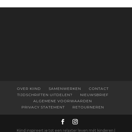
OVER KIIND
SAMENWERKEN
CONTACT
TIJDSCHRIFTEN UITDELEN?
NIEUWSBRIEF
ALGEMENE VOORWAARDEN
PRIVACY STATEMENT
RETOURNEREN
Kiind inspireert je tot een relaxter leven mét kinderen |