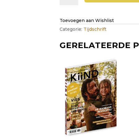
18-
2020:
thema
Toevoegen aan Wishlist
MOED
Categorie:
Tijdschrift
(digitaal)
aantal
GERELATEERDE 