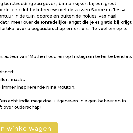
ng borstvoeding zou geven, binnenkijken bij een groot
oorte, een dubbelinterview met de zussen Sanne en Tessa
ntuur in de tuin, opgroeien buiten de hokjes, vaginaal
t?, meer over de (onredelijke) angst die je er gratis bij krijgt
d artikel over pleegouderschap en, en, en… Te veel om op te
jn, auteur van ‘Motherhood’ en op Instagram beter bekend als
iseert.
llen’ maakt.
e immer inspirerende Nina Mouton.
 Een echt indie magazine, uitgegeven in eigen beheer en in
ift over ouderschap!
an winkelwagen