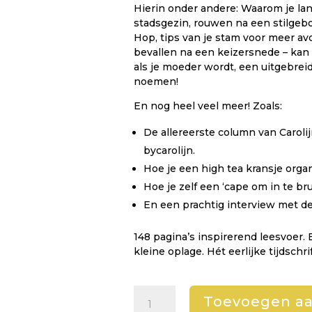
Hierin onder andere: W
aarom je la
stadsgezin, rouwen na een stilgeb
Hop, tips van je stam voor meer avo
bevallen na een keizersnede – kan da
als je moeder wordt, een uitgebrei
noemen!
En nog heel veel meer! Zoals:
De allereerste column van Caroli
bycarolijn.
Hoe je een high tea kransje organ
Hoe je zelf een ‘cape om in te bru
En een prachtig
interview met d
148 pagina’s inspirerend leesvoer.
kleine oplage. Hét eerlijke tijdschr
Ebook
Toevoegen a
Kiind