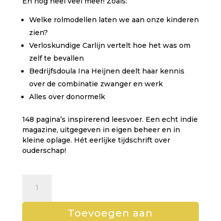
En nog heel veel meer! Zoals:
Welke rolmodellen laten we aan onze kinderen
zien?
Verloskundige Carlijn vertelt hoe het was om
zelf te bevallen
Bedrijfsdoula Ina Heijnen deelt haar kennis
over de combinatie zwanger en werk
Alles over donormelk
148 pagina’s inspirerend leesvoer. Een echt indie
magazine, uitgegeven in eigen beheer en in
kleine oplage. Hét eerlijke tijdschrift over
ouderschap!
Ebook
Kiind
21-
2021:
Toevoegen aan
thema