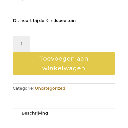
Dit hoort bij de Kiindspeeltuin!
Overzicht
zinnige
materialen
jan
Toevoegen aan
-
winkelwagen
april
2022
aantal
Categorie:
Uncategorized
Beschrijving