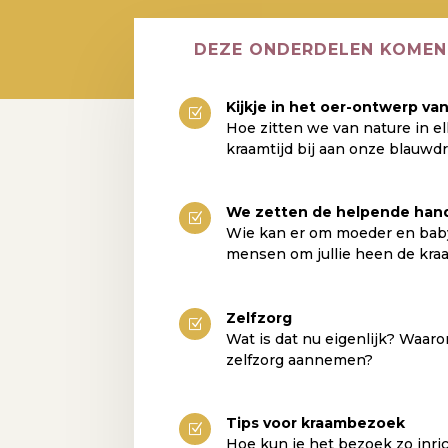
DEZE ONDERDELEN KOMEN
Kijkje in het oer-ontwerp v
Z
Hoe zitten we van nature in el
kraamtijd bij aan onze blauwd
We zetten de helpende hande
Z
Wie kan er om moeder en bab
mensen om jullie heen de kra
Zelfzorg
Z
Wat is dat nu eigenlijk? Waar
zelfzorg aannemen?
Tips voor kraambezoek
Z
Hoe kun je het bezoek zo inric