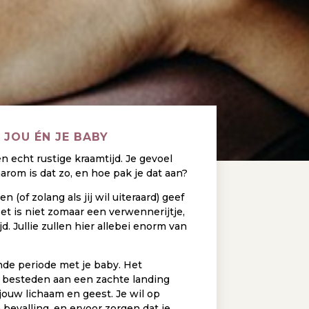
 JOU ÉN JE BABY
n echt rustige kraamtijd. Je gevoel
arom is dat zo, en hoe pak je dat aan?
(of zolang als jij wil uiteraard) geef
 Het is niet zomaar een verwennerijtje,
d. Jullie zullen hier allebei enorm van
de periode met je baby. Het
ag besteden aan een zachte landing
 jouw lichaam en geest. Je wil op
evalling, en ervoor zorgen dat je