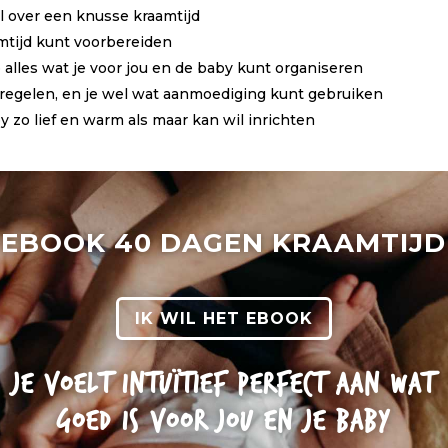
el over een knusse kraamtijd
amtijd kunt voorbereiden
p alles wat je voor jou en de baby kunt organiseren
te regelen, en je wel wat aanmoediging kunt gebruiken
 zo lief en warm als maar kan wil inrichten
EBOOK 40 DAGEN KRAAMTIJD
IK WIL HET EBOOK
JE VOELT INTUÏTIEF PERFECT AAN WAT
GOED IS VOOR JOU EN JE BABY