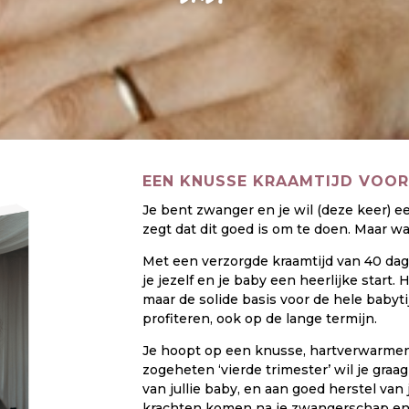
EEN KNUSSE KRAAMTIJD VOOR
Je bent zwanger en je wil (deze keer) ee
zegt dat dit goed is om te doen. Maar wa
Met een verzorgde kraamtijd van 40 dagen 
je jezelf en je baby een heerlijke start.
maar de solide basis voor de hele babytij
profiteren, ook op de lange termijn.
Je hoopt op een knusse, hartverwarmen
zogeheten ‘vierde trimester’ wil je gra
van jullie baby, en aan goed herstel van
krachten komen na je zwangerschap en b