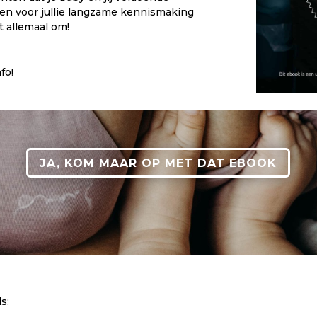
 en voor jullie langzame kennismaking
t allemaal om!
fo!
JA, KOM MAAR OP MET DAT EBOOK
s: