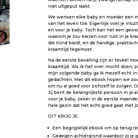
niet uitgeput raakt.
We wensen elke baby en moeder een mo
van het leven toe. Eigenlijk voel je intuï
en voor je baby. Toch kan het een gewel
waarom je zou kiezen voor rust in je kr
die Kiind biedt, en de handige, praktisch
kraamtijd tegemoet.
Na de eerste bevalling zijn er teveel mo
kraamtijd. ‘Als ik het over mocht doen, z
mijn volgende baby ga ik mezelf echt in
gedachten. Met dit ebook hopen we zov
om nu al goed voor zichzelf te zorgen. O
Jij bent de belangrijkste persoon in je 
voor je baby, zeker in de eerste maanden
hele gezin dat het echt goed gaat met jo
DIT KRIJG JE:
Een begrijpelijk ebook om op terug te
Gedegen achtergrond waardoor jij je g