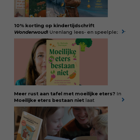
10% korting op kindertijdschrift
Wonderwoud
!
Urenlang lees- en speelplezier
voor dromers, doeners en denkers.
Wonderwoud is het ambachtelijk gemaakte
antwoord op alle snelle gooimaarweg-
boekjes en hapsnap-filmpjes. Het mooiste
kindertijdschrift van Nederland; met liefde en
kunde voor taal, beeld en tekeningen die
spat van elke pagina. Dat vóel je. Dat voelt je
kind. Abonneer via
wonderwoud.nl/abonneren**
en krijg 10%
Meer rust aan tafel met moeilijke eters?
In
korting met code:
KIIND10
Moeilijke eters bestaan niet
laat
kinderdiëtist en lactatiekundige
Rolinde
Demeyer
zien wat er schuilgaat achter
eetgedrag dat ouders zorgen baart. Met
aandacht voor ontwikkeling,
neurodivergentie en medische oorzaken
helpt ze hardnekkige misverstanden los te