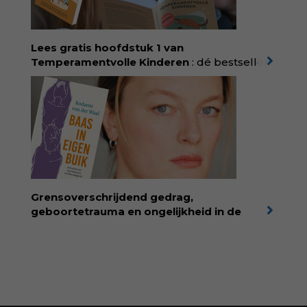
laten en maakt ze van eten weer een
moment van verbinding. Bestel via je lokale
boekhandel! Lees meer over Rolinde via
Lees gratis hoofdstuk 1 van
kiind.nl/rolinde
Temperamentvolle Kinderen
: dé bestseller
van pedagoog Eva Bronsveld. In het boek
Temperamentvolle kinderen vind je 25 jaar
aan kennis en ervaring. Met ruim 50.000
verkochte exemplaren met recht een
bestseller, waarmee Eva veel gezinnen heeft
kunnen helpen. Ze schrijft met een
liefdevolle kijk op kinderen en veel begrip
voor ouders. Download het hoofdstuk gratis
via:
evabronsveld.plugandpay.nl/r?
Grensoverschrijdend gedrag,
id=ZcYxEBJH
geboortetrauma en ongelijkheid in de
geboortezorg:
in Baas in eigen buik verbindt
filosoof en vroedvrouw Rodante van der Waal
persoonlijke ervaringen aan structureel
onrecht en introduceert ze reproductieve
rechtvaardigheid als een collectieve, radicale
praktijk van zorg. Voor iedereen die wil