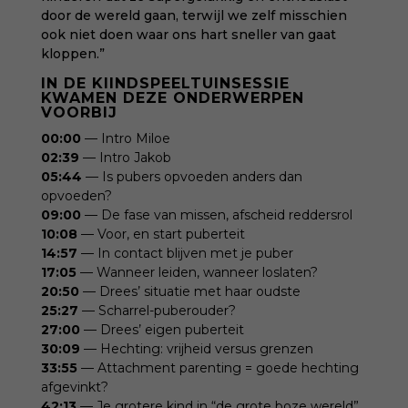
door de wereld gaan, terwijl we zelf misschien
ook niet doen waar ons hart sneller van gaat
kloppen.”
IN DE KIINDSPEELTUINSESSIE
KWAMEN DEZE ONDERWERPEN
VOORBIJ
00:00
— Intro Miloe
02:39
— Intro Jakob
05:44
— Is pubers opvoeden anders dan
opvoeden?
09:00
— De fase van missen, afscheid reddersrol
10:08
— Voor, en start puberteit
14:57
— In contact blijven met je puber
17:05
— Wanneer leiden, wanneer loslaten?
20:50
— Drees’ situatie met haar oudste
25:27
— Scharrel-puberouder?
27:00
— Drees’ eigen puberteit
30:09
— Hechting: vrijheid versus grenzen
33:55
— Attachment parenting = goede hechting
afgevinkt?
42:13
— Je grotere kind in “de grote boze wereld”