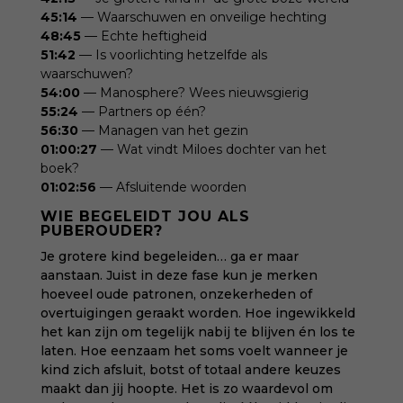
45:14
— Waarschuwen en onveilige hechting
48:45
— Echte heftigheid
51:42
— Is voorlichting hetzelfde als
waarschuwen?
54:00
— Manosphere? Wees nieuwsgierig
55:24
— Partners op één?
56:30
— Managen van het gezin
01:00:27
— Wat vindt Miloes dochter van het
boek?
01:02:56
— Afsluitende woorden
WIE BEGELEIDT JOU ALS
PUBEROUDER?
Je grotere kind begeleiden… ga er maar
aanstaan. Juist in deze fase kun je merken
hoeveel oude patronen, onzekerheden of
overtuigingen geraakt worden. Hoe ingewikkeld
het kan zijn om tegelijk nabij te blijven én los te
laten. Hoe eenzaam het soms voelt wanneer je
kind zich afsluit, botst of totaal andere keuzes
maakt dan jij hoopte. Het is zo waardevol om