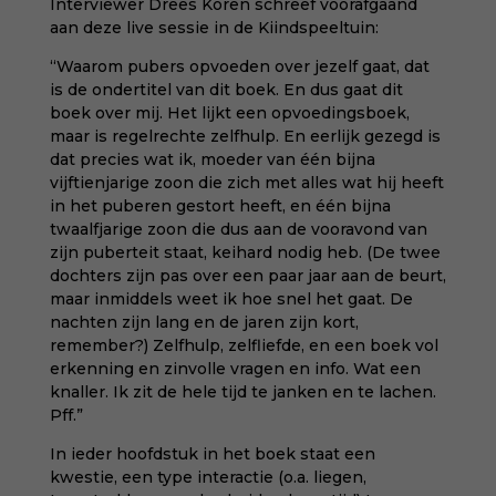
Interviewer Drees Koren schreef voorafgaand
aan deze live sessie in de Kiindspeeltuin:
“Waarom pubers opvoeden over jezelf gaat, dat
is de ondertitel van dit boek. En dus gaat dit
boek over mij. Het lijkt een opvoedingsboek,
maar is regelrechte zelfhulp. En eerlijk gezegd is
dat precies wat ik, moeder van één bijna
vijftienjarige zoon die zich met alles wat hij heeft
in het puberen gestort heeft, en één bijna
twaalfjarige zoon die dus aan de vooravond van
zijn puberteit staat, keihard nodig heb. (De twee
dochters zijn pas over een paar jaar aan de beurt,
maar inmiddels weet ik hoe snel het gaat. De
nachten zijn lang en de jaren zijn kort,
remember?) Zelfhulp, zelfliefde, en een boek vol
erkenning en zinvolle vragen en info. Wat een
knaller. Ik zit de hele tijd te janken en te lachen.
Pff.”
In ieder hoofdstuk in het boek staat een
kwestie, een type interactie (o.a. liegen,