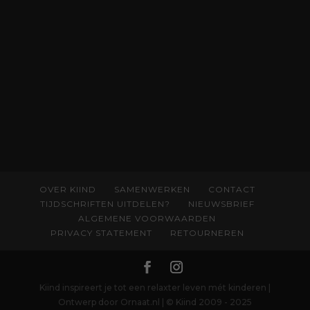
begrijpen wat er speelt rond vruchtbaarheid
en geboorte. Koop het boek via
singeluitgeverijen.nl/nijgh-van-
ditmar/boek/baas-in-eigen-buik
OVER KIIND
SAMENWERKEN
CONTACT
TIJDSCHRIFTEN UITDELEN?
NIEUWSBRIEF
ALGEMENE VOORWAARDEN
PRIVACY STATEMENT
RETOURNEREN
Kiind inspireert je tot een relaxter leven mét kinderen |
Ontwerp door Ornaat.nl | © Kiind 2009 - 2025