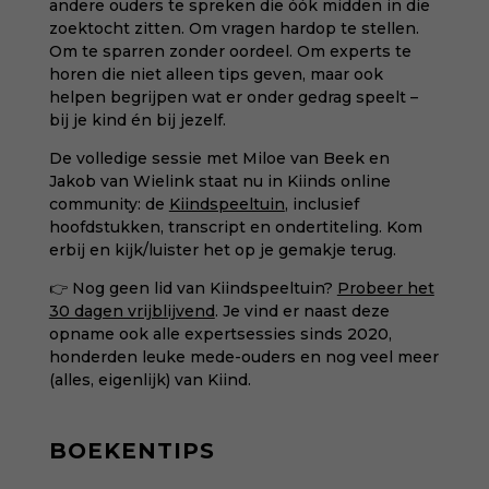
andere ouders te spreken die óók midden in die
zoektocht zitten. Om vragen hardop te stellen.
Om te sparren zonder oordeel. Om experts te
horen die niet alleen tips geven, maar ook
helpen begrijpen wat er onder gedrag speelt –
bij je kind én bij jezelf.
De volledige sessie met Miloe van Beek en
Jakob van Wielink staat nu in Kiinds online
community: de
Kiindspeeltuin
, inclusief
hoofdstukken, transcript en ondertiteling. Kom
erbij en kijk/luister het op je gemakje terug.
👉 Nog geen lid van Kiindspeeltuin?
Probeer het
30 dagen vrijblijvend
. Je vind er naast deze
opname ook alle expertsessies sinds 2020,
honderden leuke mede-ouders en nog veel meer
(alles, eigenlijk) van Kiind.
BOEKENTIPS