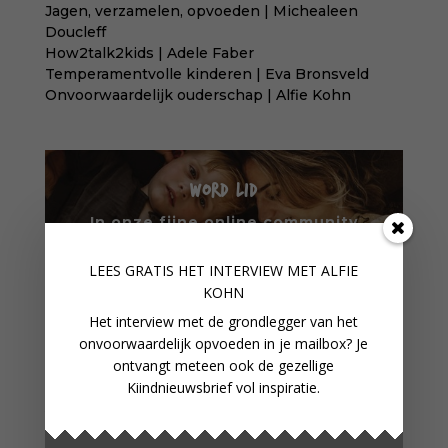
Jagen, verzamelen, opvoeden | Michealeen
Doucleff
How2talk2kids | Adele Faber
Temperamentvolle kinderen | Eva Bronsveld
Onvoorwaardelijk ouderschap | Alfie Kohn
WORD LID
In onze fijne online community
verbind je met gelijkgestemden
LEES GRATIS HET INTERVIEW M
ET ALFIE
KOHN
WORD LID VAN ONZE
Het interview met de grondlegger van het
COMMUNITY
onvoorwaardelijk opvoeden in je mailbox? Je
ontvangt meteen ook de gezellige
Kiindnieuwsbrief vol inspiratie.
VERDER LEZEN