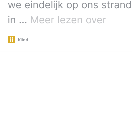
we eindelijk op ons stran
Hoe
in …
Meer lezen over
relaxed
is
vakantie
Kiind
voor
ouders
eigenlijk?