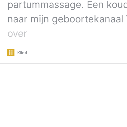
partummassage. Een koude 
naar mijn geboortekanaal
Drees
over
test:
De
Thaise
Kiind
post-
partummassage
voor
na
je
bevalling