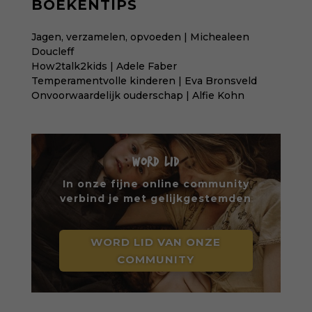
BOEKENTIPS
Jagen, verzamelen, opvoeden | Michealeen
Doucleff
How2talk2kids | Adele Faber
Temperamentvolle kinderen | Eva Bronsveld
Onvoorwaardelijk ouderschap | Alfie Kohn
WORD LID
In onze fijne online community
verbind je met gelijkgestemden
WORD LID VAN ONZE
COMMUNITY