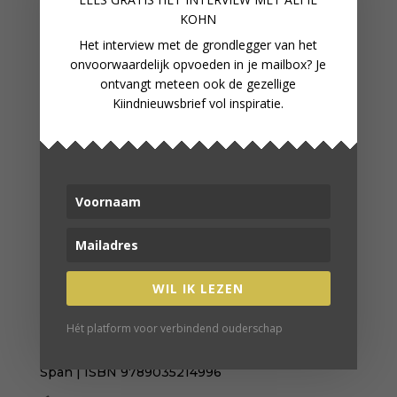
SEKSE-IDENTITEIT
KOHN
In het begin van deze fase, zo rond de zeven jaar,
Het interview met de grondlegger van het
beseft het kind dat het geslacht niet meer
verandert. Ook ziet je kind nu dat de
onvoorwaardelijk opvoeden in je mailbox? Je
geslachtskenmerken de belangrijkste basis
ontvangt meteen ook de gezellige
vormen voor het onderscheid tussen mannen en
Kiindnieuwsbrief vol inspiratie.
vrouwen. Rond de leeftijd van acht jaar vormen
zich duidelijke jongens- en meisjesgroepen, er
wordt niet meer met kinderen van het andere
geslacht gespeeld. Ook de allereerste echte
verliefdheid zie je in deze fase; hoewel kleuters
soms wel verliefd lijken of het zelf ook zo
benoemen gaat dat toch om een ander gevoel,
het is dan nog meer iets als extra-lief vinden.
BRONNEN
WIL IK LEZEN
Kleine mensen, grote gevoelens | Sanderijn
van der Doef | ISBN
9789021618906
Hét platform voor verbindend ouderschap
Pedagogiek van de levensloop | Dieleman &
Span | ISBN
9789035214996