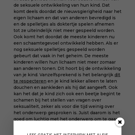
de seksuele ontwikkeling van hun kind. Dat
komt deels doordat de nieuwsgierigheid naar het
eigen lichaam en dat van anderen bevredigd is
en de spelletjes als doktertje spelen afnemen
tot ze uiteindelijk niet meer gespeeld worden.
Ook komt het doordat de meeste kinderen nu
een schaamtegevoel ontwikkeld hebben. Als er
nog seksuele spelletjes gespeeld worden
gebeurt dat vaak in het geheim. De meeste
kinderen willen hun lichaam niet meer zomaar
aan anderen tonen. Dit hoort bij de ontwikkeling
van je kind. Vanzelfsprekend is het belangrijk
dit
te respecteren
en je kind lekker alleen te laten
douchen en aankleden als hij dat aangeeft. Ook
kan het dat je kind zich ook een beetje begint te
schamen bij het stellen van vragen over
seksualiteit, zeker als voor die tijd weinig over
het onderwerp gesproken is. Juist daarom is het
goed om luchtig met het onderwerp om te gaan
en er met enige regelmaat over te spreken.
LEES GRATIS HET INTERVIEW M
ET ALFIE