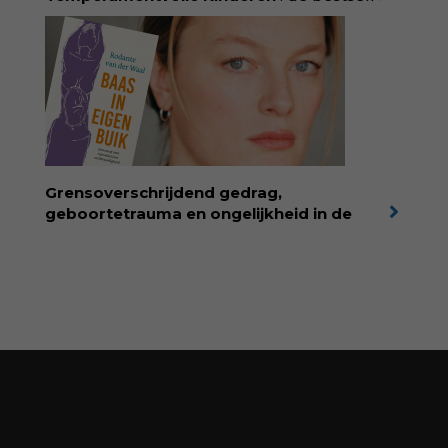
van pedagoog Eva Bronsveld. In het boek
Temperamentvolle kinderen vind je 25 jaar
aan kennis en ervaring. Met ruim 50.000
verkochte exemplaren met recht een
bestseller, waarmee Eva veel gezinnen heeft
kunnen helpen. Ze schrijft met een
liefdevolle kijk op kinderen en veel begrip
voor ouders. Download het hoofdstuk gratis
via:
evabronsveld.plugandpay.nl/r?
Grensoverschrijdend gedrag,
id=ZcYxEBJH
geboortetrauma en ongelijkheid in de
geboortezorg:
in Baas in eigen buik verbindt
filosoof en vroedvrouw Rodante van der Waal
persoonlijke ervaringen aan structureel
onrecht en introduceert ze reproductieve
rechtvaardigheid als een collectieve, radicale
praktijk van zorg. Voor iedereen die wil
begrijpen wat er speelt rond vruchtbaarheid
en geboorte. Koop het boek via
singeluitgeverijen.nl/nijgh-van-
ditmar/boek/baas-in-eigen-buik