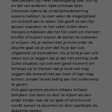
Veel peuters zijn heel nieuwsgierig naar hun lijf
en dat van anderen. Vaak ontstaat deze
interesse tijdens de zindelijkheidstraining:
opeens hebben ze veel vaker de mogelijkheid
om zichzelf aan te raken. Dat geeft ze een fijn
gevoel, waardoor ze het vaker zullen doen.
Meisjes ontdekken dat het fijn voelt om met een
knuffel of kussen tussen de benen te wiebelen
of wrijven. Als je samen met je kind onder de
douche gaat zal je zien dat hij je dan ook
uitgebreid zal bestuderen. Als je kind je aan wilt
raken kun je zeggen dat je dat niet prettig vindt.
Zulke situaties zijn ook een goed moment om
terloops op te merken dat je kind ook mag
zeggen dat iemand niet aan hem of haar mag
komen, zonder teveel lading aan het onderwerp
te geven.
Ook gaan grotere peuters elkaars lichaam
bekijken. Dat doen ze door te kijken als een
ander kindje naar de wc gaat of verschoond
wordt, samen te douchen en door spelletjes als
doktertje spelen.