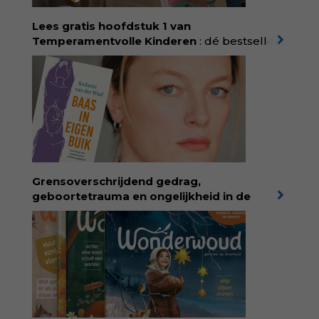
Lees gratis hoofdstuk 1 van
Temperamentvolle Kinderen
: dé bestseller
van pedagoog Eva Bronsveld. In het boek
Temperamentvolle kinderen vind je 25 jaar
aan kennis en ervaring. Met ruim 50.000
verkochte exemplaren met recht een
bestseller, waarmee Eva veel gezinnen heeft
kunnen helpen. Ze schrijft met een
liefdevolle kijk op kinderen en veel begrip
voor ouders. Download het hoofdstuk gratis
via:
evabronsveld.plugandpay.nl/r?
Grensoverschrijdend gedrag,
id=ZcYxEBJH
geboortetrauma en ongelijkheid in de
geboortezorg:
in Baas in eigen buik verbindt
filosoof en vroedvrouw Rodante van der Waal
persoonlijke ervaringen aan structureel
onrecht en introduceert ze reproductieve
rechtvaardigheid als een collectieve, radicale
praktijk van zorg. Voor iedereen die wil
begrijpen wat er speelt rond vruchtbaarheid
en geboorte. Koop het boek via