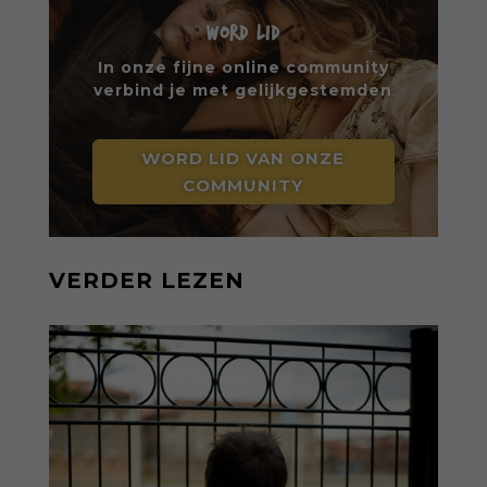
WORD LID
In onze fijne online community
verbind je met gelijkgestemden
WORD LID VAN ONZE
COMMUNITY
VERDER LEZEN