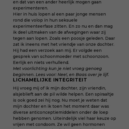
en dat van een ander heerlijk mogen gaan
experimenteren.
Hier in huis lopen al een paar jonge mensen
rond die volop in hun seksuele
experimenteerfase zitten. En zo nu en dan mag
ik deel uitmaken van de afwegingen waar zij
tegen aan lopen. Zoals een poosje geleden. Daar
zat ik ineens met het vriendje van onze dochter.
Hij had een verzoek aan mij. Er volgde een
gesprek van schoonmoeder met schoonzoon.
Eerlijk en niets verhullend.
Met voorlichting kun je niet vroeg genoeg
beginnen. Lees voor:
Nee!
, en
Baas over je lijf
.
LICHAMELIJKE INTEGRITEIT
Hij vroeg mij of ik mijn dochter, zijn vriendin,
alsjeblieft aan de pil wilde helpen. Een spiraaltje
is ook goed zei hij nog. Nu moet je weten dat
mijn dochter en ik toen het moment daar was
diverse anticonceptiemiddelen onder de loep
hebben genomen. Uiteindelijk viel haar keuze op
vrijen met condoom. Ze wil geen hormonen