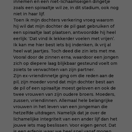
innemen en een niet-lichaamseigen dingetje
zoals een spiraaltje wil ze, in dit stadium, ook nog
niet in haar lijf.
Toen ik mijn dochters verkering vroeg waarom
hij wil dat mijn dochter de pil gaat gebruiken of
een spiraaltje laat plaatsen, antwoordde hij heel
eerlijk: ‘Dat vind ik lekkerder voelen met vrijen’.
Ik kan me hier best iets bij indenken, ik vrij al
heel wat jaartjes. Toch deed die zin iets met me.
Vooral door de zinnen erna, waardoor een jongen
zich op diepere laag blijkbaar gesteund voelt om
zoiets te verwachten van zijn partner.
Zijn ex-vriendinnetje ging om die reden aan de
pil, zijn moeder vond dat mijn dochter best aan
de pil of een spiraaltje moest geloven en ook de
twee vrouwen van zijn oudere broers. Moeders,
zussen, vriendinnen. Allemaal hele belangrijke
vrouwen in het leven van een jongeman die
hetzelfde uitdragen. Namelijk dat je over de
lichamelijke integriteit van een ander lijf dan het
jouwe iets mag beslissen. Voor eigen genot. Dat
is een erfenis waar we heel snel vanaf mogen.