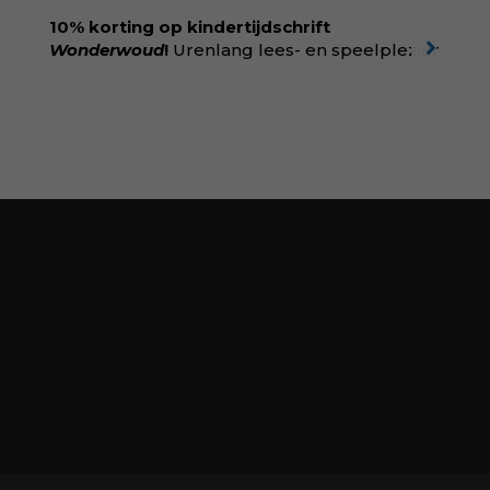
singeluitgeverijen.nl/nijgh-van-
10% korting op kindertijdschrift
ditmar/boek/baas-in-eigen-buik
Wonderwoud
!
Urenlang lees- en speelplezier
voor dromers, doeners en denkers.
Wonderwoud is het ambachtelijk gemaakte
antwoord op alle snelle gooimaarweg-
boekjes en hapsnap-filmpjes. Het mooiste
kindertijdschrift van Nederland; met liefde en
kunde voor taal, beeld en tekeningen die
spat van elke pagina. Dat vóel je. Dat voelt je
kind. Abonneer via
wonderwoud.nl/abonneren**
en krijg 10%
korting met code:
KIIND10