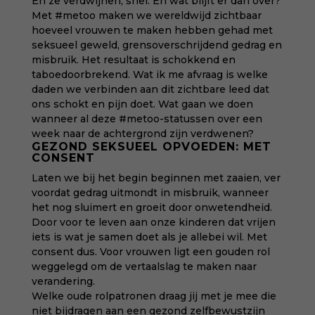
En ze verdwijnen, snel. En wat blijft er dan over?
Met #metoo maken we wereldwijd zichtbaar
hoeveel vrouwen te maken hebben gehad met
seksueel geweld, grensoverschrijdend gedrag en
misbruik. Het resultaat is schokkend en
taboedoorbrekend. Wat ik me afvraag is welke
daden we verbinden aan dit zichtbare leed dat
ons schokt en pijn doet. Wat gaan we doen
wanneer al deze #metoo-statussen over een
week naar de achtergrond zijn verdwenen?
GEZOND SEKSUEEL OPVOEDEN: MET
CONSENT
Laten we bij het begin beginnen met zaaien, ver
voordat gedrag uitmondt in misbruik, wanneer
het nog sluimert en groeit door onwetendheid.
Door voor te leven aan onze kinderen dat vrijen
iets is wat je samen doet als je allebei wil. Met
consent dus. Voor vrouwen ligt een gouden rol
weggelegd om de vertaalslag te maken naar
verandering.
Welke oude rolpatronen draag jij met je mee die
niet bijdragen aan een gezond zelfbewustzijn