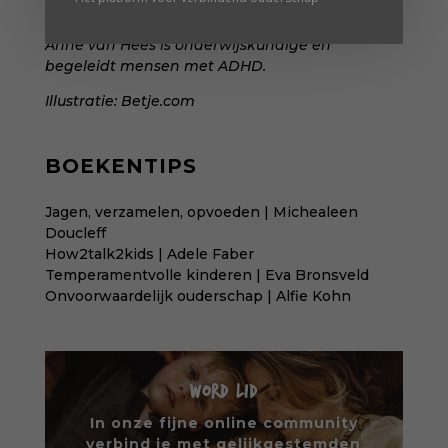
via haar
website
.
Anne van Hees
is onderwijskundige en
begeleidt mensen met ADHD.
Illustratie:
Betje.com
BOEKENTIPS
Jagen, verzamelen, opvoeden | Michealeen
Doucleff
How2talk2kids | Adele Faber
Temperamentvolle kinderen | Eva Bronsveld
Onvoorwaardelijk ouderschap | Alfie Kohn
WORD LID
In onze fijne online community
verbind je met gelijkgestemden