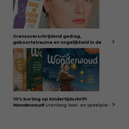
verkochte exemplaren met recht een
bestseller, waarmee Eva veel gezinnen heeft
kunnen helpen. Ze schrijft met een
liefdevolle kijk op kinderen en veel begrip
voor ouders. Download het hoofdstuk gratis
via:
evabronsveld.plugandpay.nl/r?
Grensoverschrijdend gedrag,
id=ZcYxEBJH
geboortetrauma en ongelijkheid in de
geboortezorg:
in Baas in eigen buik verbindt
filosoof en vroedvrouw Rodante van der Waal
persoonlijke ervaringen aan structureel
onrecht en introduceert ze reproductieve
rechtvaardigheid als een collectieve, radicale
praktijk van zorg. Voor iedereen die wil
begrijpen wat er speelt rond vruchtbaarheid
en geboorte. Koop het boek via
singeluitgeverijen.nl/nijgh-van-
10% korting op kindertijdschrift
ditmar/boek/baas-in-eigen-buik
Wonderwoud
!
Urenlang lees- en speelplezier
voor dromers, doeners en denkers.
Wonderwoud is het ambachtelijk gemaakte
antwoord op alle snelle gooimaarweg-