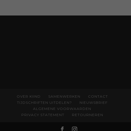
boekjes en hapsnap-filmpjes. Het mooiste
kindertijdschrift van Nederland; met liefde en
kunde voor taal, beeld en tekeningen die
spat van elke pagina. Dat vóel je. Dat voelt je
kind. Abonneer via
wonderwoud.nl/abonneren**
en krijg 10%
korting met code:
KIIND10
OVER KIIND
SAMENWERKEN
CONTACT
TIJDSCHRIFTEN UITDELEN?
NIEUWSBRIEF
ALGEMENE VOORWAARDEN
PRIVACY STATEMENT
RETOURNEREN