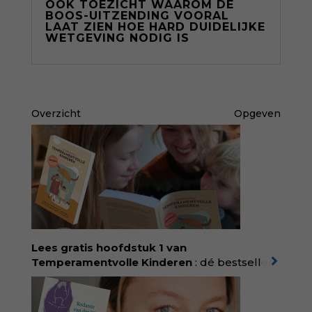
ÓÓK TOEZICHT WAAROM DE
BOOS-UITZENDING VOORAL
LAAT ZIEN HOE HARD DUIDELIJKE
WETGEVING NODIG IS
Overzicht
Opgeven
Lees gratis hoofdstuk 1 van
Temperamentvolle Kinderen
: dé bestseller
van pedagoog Eva Bronsveld. In het boek
Temperamentvolle kinderen vind je 25 jaar
aan kennis en ervaring. Met ruim 50.000