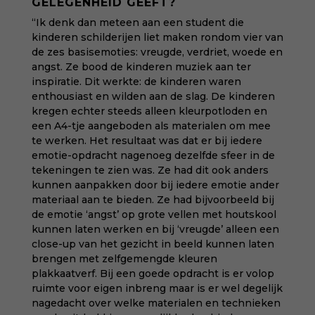
GELEGENHEID GEEFT?
“Ik denk dan meteen aan een student die
kinderen schilderijen liet maken rondom vier van
de zes basisemoties: vreugde, verdriet, woede en
angst. Ze bood de kinderen muziek aan ter
inspiratie. Dit werkte: de kinderen waren
enthousiast en wilden aan de slag. De kinderen
kregen echter steeds alleen kleurpotloden en
een A4-tje aangeboden als materialen om mee
te werken. Het resultaat was dat er bij iedere
emotie-opdracht nagenoeg dezelfde sfeer in de
tekeningen te zien was. Ze had dit ook anders
kunnen aanpakken door bij iedere emotie ander
materiaal aan te bieden. Ze had bijvoorbeeld bij
de emotie ‘angst’ op grote vellen met houtskool
kunnen laten werken en bij ‘vreugde’ alleen een
close-up van het gezicht in beeld kunnen laten
brengen met zelfgemengde kleuren
plakkaatverf. Bij een goede opdracht is er volop
ruimte voor eigen inbreng maar is er wel degelijk
nagedacht over welke materialen en technieken