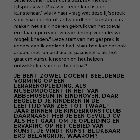
Silvia Kooman opent ons gesprek met een
lijfspreuk van Picasso: “Ieder kind is een
kunstenaar.” Als ik haar vraag wat deze lijfspreuk
voor haar betekent, antwoordt ze: “Kunstenaars
maken net als kinderen gebruik van het toeval
en staan open voor verwondering, voor nieuwe
mogelijkheden.” Deze start van het gesprek is
anders dan ik gepland had. Maar hoe kan het ook
anders met iemand die zo passievol is als het
gaat om kunst, kinderen en het helpen
ontwikkelen van hun beeldtaal?
JE BENT ZOWEL DOCENT BEELDENDE
VORMING OP EEN
LERARENOPLEIDING, ALS
MUSEUMDOCENT IN HET VAN
ABBEMUSEUM IN EINDHOVEN. DAAR
BEGELEID JE KINDEREN IN DE
LEEFTIJD VAN ZES TOT TWAALF
JAAR BINNEN DE KINDERKUNSTCLUB.
DAARNAAST HEB JE EEN GEVULD CV
ALS HET GAAT OM JE OPLEIDING EN
ERVARING OP HET GEBIED VAN
KUNST. JE VINDT KUNST BLIJKBAAR
ERG BELANGRIJK. WAAROM?