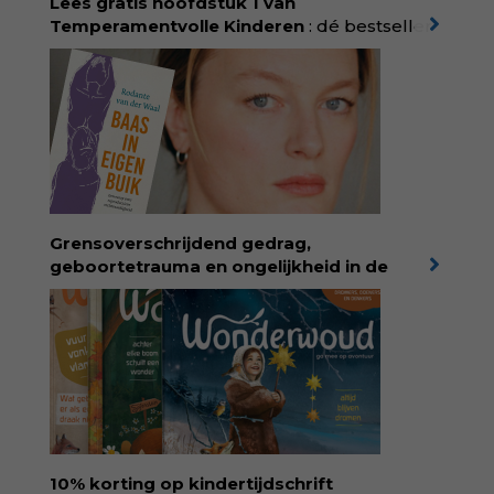
Lees gratis hoofdstuk 1 van
Temperamentvolle Kinderen
: dé bestseller
van pedagoog Eva Bronsveld. In het boek
Temperamentvolle kinderen vind je 25 jaar
aan kennis en ervaring. Met ruim 50.000
verkochte exemplaren met recht een
bestseller, waarmee Eva veel gezinnen heeft
kunnen helpen. Ze schrijft met een
liefdevolle kijk op kinderen en veel begrip
voor ouders. Download het hoofdstuk gratis
via:
evabronsveld.plugandpay.nl/r?
Grensoverschrijdend gedrag,
id=ZcYxEBJH
geboortetrauma en ongelijkheid in de
geboortezorg:
in Baas in eigen buik verbindt
filosoof en vroedvrouw Rodante van der Waal
persoonlijke ervaringen aan structureel
onrecht en introduceert ze reproductieve
rechtvaardigheid als een collectieve, radicale
praktijk van zorg. Voor iedereen die wil
begrijpen wat er speelt rond vruchtbaarheid
en geboorte. Koop het boek via
singeluitgeverijen.nl/nijgh-van-
10% korting op kindertijdschrift