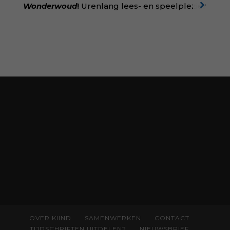
ditmar/boek/baas-in-eigen-buik
Wonderwoud
!
Urenlang lees- en speelplezier
voor dromers, doeners en denkers.
Wonderwoud is het ambachtelijk gemaakte
antwoord op alle snelle gooimaarweg-
boekjes en hapsnap-filmpjes. Het mooiste
kindertijdschrift van Nederland; met liefde en
kunde voor taal, beeld en tekeningen die
spat van elke pagina. Dat vóel je. Dat voelt je
kind. Abonneer via
wonderwoud.nl/abonneren**
en krijg 10%
korting met code:
KIIND10
OVER KIIND
SAMENWERKEN
CONTACT
TIJDSCHRIFTEN UITDELEN?
NIEUWSBRIEF