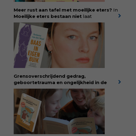
Meer rust aan tafel met moeilijke eters?
In
Moeilijke eters bestaan niet
laat
kinderdiëtist en lactatiekundige
Rolinde
Demeyer
zien wat er schuilgaat achter
eetgedrag dat ouders zorgen baart. Met
aandacht voor ontwikkeling,
neurodivergentie en medische oorzaken
helpt ze hardnekkige misverstanden los te
laten en maakt ze van eten weer een
moment van verbinding. Bestel via je lokale
boekhandel! Lees meer over Rolinde via
Grensoverschrijdend gedrag,
kiind.nl/rolinde
geboortetrauma en ongelijkheid in de
geboortezorg:
in Baas in eigen buik verbindt
filosoof en vroedvrouw Rodante van der Waal
persoonlijke ervaringen aan structureel
onrecht en introduceert ze reproductieve
rechtvaardigheid als een collectieve, radicale
praktijk van zorg. Voor iedereen die wil
begrijpen wat er speelt rond vruchtbaarheid
en geboorte. Koop het boek via