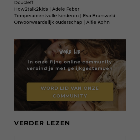
Doucleff
How2talk2kids | Adele Faber
Temperamentvolle kinderen | Eva Bronsveld
Onvoorwaardelijk ouderschap | Alfie Kohn
WORD LID
In onze fijne online community
verbind je met gelijkgestemden
WORD LID VAN ONZE
COMMUNITY
VERDER LEZEN