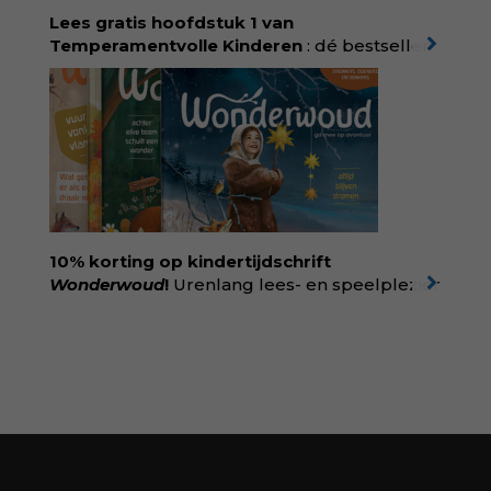
singeluitgeverijen.nl/nijgh-van-
Lees gratis hoofdstuk 1 van
ditmar/boek/baas-in-eigen-buik
Temperamentvolle Kinderen
: dé bestseller
van pedagoog Eva Bronsveld. In het boek
Temperamentvolle kinderen vind je 25 jaar
aan kennis en ervaring. Met ruim 50.000
verkochte exemplaren met recht een
bestseller, waarmee Eva veel gezinnen heeft
kunnen helpen. Ze schrijft met een
liefdevolle kijk op kinderen en veel begrip
voor ouders. Download het hoofdstuk gratis
via:
evabronsveld.plugandpay.nl/r?
10% korting op kindertijdschrift
id=ZcYxEBJH
Wonderwoud
!
Urenlang lees- en speelplezier
voor dromers, doeners en denkers.
Wonderwoud is het ambachtelijk gemaakte
antwoord op alle snelle gooimaarweg-
boekjes en hapsnap-filmpjes. Het mooiste
kindertijdschrift van Nederland; met liefde en
kunde voor taal, beeld en tekeningen die
spat van elke pagina. Dat vóel je. Dat voelt je
kind. Abonneer via