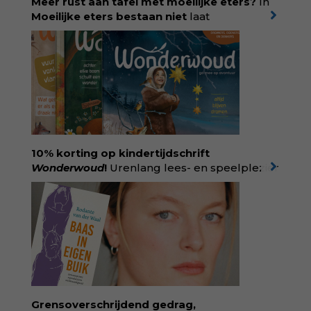
Meer rust aan tafel met moeilijke eters?
In
id=ZcYxEBJH
Moeilijke eters bestaan niet
laat
kinderdiëtist en lactatiekundige
Rolinde
Demeyer
zien wat er schuilgaat achter
eetgedrag dat ouders zorgen baart. Met
aandacht voor ontwikkeling,
neurodivergentie en medische oorzaken
helpt ze hardnekkige misverstanden los te
laten en maakt ze van eten weer een
moment van verbinding. Bestel via je lokale
boekhandel! Lees meer over Rolinde via
10% korting op kindertijdschrift
kiind.nl/rolinde
Wonderwoud
!
Urenlang lees- en speelplezier
voor dromers, doeners en denkers.
Wonderwoud is het ambachtelijk gemaakte
antwoord op alle snelle gooimaarweg-
boekjes en hapsnap-filmpjes. Het mooiste
kindertijdschrift van Nederland; met liefde en
kunde voor taal, beeld en tekeningen die
spat van elke pagina. Dat vóel je. Dat voelt je
kind. Abonneer via
wonderwoud.nl/abonneren**
en krijg 10%
Grensoverschrijdend gedrag,