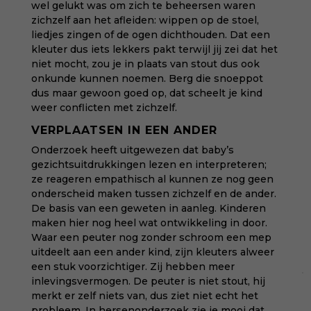
wel gelukt was om zich te beheersen waren
zichzelf aan het afleiden: wippen op de stoel,
liedjes zingen of de ogen dichthouden. Dat een
kleuter dus iets lekkers pakt terwijl jij zei dat het
niet mocht, zou je in plaats van stout dus ook
onkunde kunnen noemen. Berg die snoeppot
dus maar gewoon goed op, dat scheelt je kind
weer conflicten met zichzelf.
VERPLAATSEN IN EEN ANDER
Onderzoek
heeft uitgewezen dat baby’s
gezichtsuitdrukkingen lezen en interpreteren;
ze reageren empathisch al kunnen ze nog geen
onderscheid maken tussen zichzelf en de ander.
De basis van een geweten in aanleg. Kinderen
maken hier nog heel wat ontwikkeling in door.
Waar een peuter nog zonder schroom een mep
uitdeelt aan een ander kind, zijn kleuters alweer
een stuk voorzichtiger. Zij hebben meer
inlevingsvermogen. De peuter is niet stout, hij
merkt er zelf niets van, dus ziet niet echt het
probleem. In hersenonderzoek zie je mooi dat