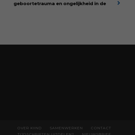
korting met code:
KIIND10
geboortetrauma en ongelijkheid in de
geboortezorg:
in Baas in eigen buik verbindt
filosoof en vroedvrouw Rodante van der Waal
persoonlijke ervaringen aan structureel
onrecht en introduceert ze reproductieve
rechtvaardigheid als een collectieve, radicale
praktijk van zorg. Voor iedereen die wil
begrijpen wat er speelt rond vruchtbaarheid
en geboorte. Koop het boek via
singeluitgeverijen.nl/nijgh-van-
ditmar/boek/baas-in-eigen-buik
OVER KIIND
SAMENWERKEN
CONTACT
TIJDSCHRIFTEN UITDELEN?
NIEUWSBRIEF