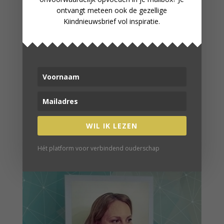
ontvangt meteen ook de gezellige
Kiindnieuwsbrief vol inspiratie.
VERDER LEZEN
DE UITDAGING VAN OP EEN
KLUITJE LEVEN: OMGAAN MET
OVERPRIKKELING
WIL IK LEZEN
Hét platform voor verbindend ouderschap