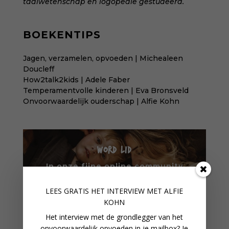
taalwetenschap en logopedie gestudeerd.
BOEKENTIPS
Jagen, verzamelen, opvoeden | Michealeen
Doucleff
How2talk2kids | Adele Faber
Temperamentvolle kinderen | Eva Bronsveld
Onvoorwaardelijk ouderschap | Alfie Kohn
WORD LID
In onze fijne online community
verbind je met gelijkgestemden
LEES GRATIS HET INTERVIEW M
ET ALFIE
KOHN
WORD LID VAN ONZE
Het interview met de grondlegger van het
COMMUNITY
onvoorwaardelijk opvoeden in je mailbox? Je