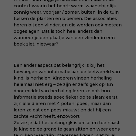
context waarin het hoort: warm, waarschijnlijk
zonnig weer, voorjaar / zomer, buiten, in de tuin
tussen de planten en bloemen. Die associaties
horen bij een vlinder, en die worden ook meteen
opgeslagen. Dat is toch heel anders dan
wanneer je een plaatje van een vlinder in een
boek ziet, nietwaar?
Een ander aspect dat belangrijk is bij het
toevoegen van informatie aan de leefwereld van
kind, is herhalen. Kinderen vinden herhaling
helemaal niet erg – ze zijn er zelfs gek op! En
door middel van herhaling leren ze ook hun
informatie steeds specifieker op te slaan: eerst
zijn alle dieren met 4 poten ‘poes’, maar dan
leren ze dat een poes miauwt en dat hij een
zachte vacht heeft, enzovoort.
Zo zie je dat het belangrijk is om af en toe naast
je kind op de grond te gaan zitten en weer eens
te kijken waar zijn interesses liggen, wat hij al