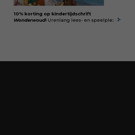
en geboorte. Koop het boek via
singeluitgeverijen.nl/nijgh-van-
10% korting op kindertijdschrift
ditmar/boek/baas-in-eigen-buik
Wonderwoud
!
Urenlang lees- en speelplezier
voor dromers, doeners en denkers.
Wonderwoud is het ambachtelijk gemaakte
antwoord op alle snelle gooimaarweg-
boekjes en hapsnap-filmpjes. Het mooiste
kindertijdschrift van Nederland; met liefde en
kunde voor taal, beeld en tekeningen die
spat van elke pagina. Dat vóel je. Dat voelt je
kind. Abonneer via
wonderwoud.nl/abonneren**
en krijg 10%
korting met code:
KIIND10