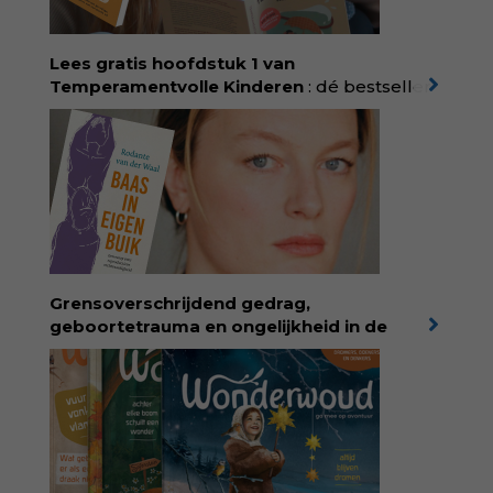
laten en maakt ze van eten weer een
moment van verbinding. Bestel via je lokale
boekhandel! Lees meer over Rolinde via
Lees gratis hoofdstuk 1 van
kiind.nl/rolinde
Temperamentvolle Kinderen
: dé bestseller
van pedagoog Eva Bronsveld. In het boek
Temperamentvolle kinderen vind je 25 jaar
aan kennis en ervaring. Met ruim 50.000
verkochte exemplaren met recht een
bestseller, waarmee Eva veel gezinnen heeft
kunnen helpen. Ze schrijft met een
liefdevolle kijk op kinderen en veel begrip
voor ouders. Download het hoofdstuk gratis
via:
evabronsveld.plugandpay.nl/r?
Grensoverschrijdend gedrag,
id=ZcYxEBJH
geboortetrauma en ongelijkheid in de
geboortezorg:
in Baas in eigen buik verbindt
filosoof en vroedvrouw Rodante van der Waal
persoonlijke ervaringen aan structureel
onrecht en introduceert ze reproductieve
rechtvaardigheid als een collectieve, radicale
praktijk van zorg. Voor iedereen die wil
begrijpen wat er speelt rond vruchtbaarheid