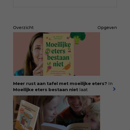
Overzicht
Opgeven
Meer rust aan tafel met moeilijke eters?
In
Moeilijke eters bestaan niet
laat
kinderdiëtist en lactatiekundige
Rolinde
Demeyer
zien wat er schuilgaat achter
eetgedrag dat ouders zorgen baart. Met
aandacht voor ontwikkeling,
neurodivergentie en medische oorzaken
helpt ze hardnekkige misverstanden los te