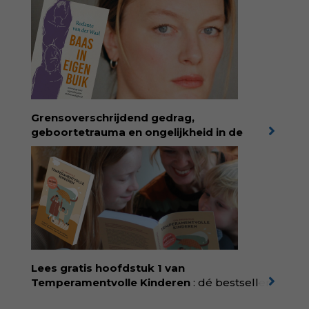
Wonderwoud is het ambachtelijk gemaakte
antwoord op alle snelle gooimaarweg-
boekjes en hapsnap-filmpjes. Het mooiste
kindertijdschrift van Nederland; met liefde en
kunde voor taal, beeld en tekeningen die
spat van elke pagina. Dat vóel je. Dat voelt je
kind. Abonneer via
wonderwoud.nl/abonneren**
en krijg 10%
Grensoverschrijdend gedrag,
korting met code:
KIIND10
geboortetrauma en ongelijkheid in de
geboortezorg:
in Baas in eigen buik verbindt
filosoof en vroedvrouw Rodante van der Waal
persoonlijke ervaringen aan structureel
onrecht en introduceert ze reproductieve
rechtvaardigheid als een collectieve, radicale
praktijk van zorg. Voor iedereen die wil
begrijpen wat er speelt rond vruchtbaarheid
en geboorte. Koop het boek via
singeluitgeverijen.nl/nijgh-van-
Lees gratis hoofdstuk 1 van
ditmar/boek/baas-in-eigen-buik
Temperamentvolle Kinderen
: dé bestseller
van pedagoog Eva Bronsveld. In het boek