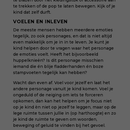
te blazen door het kledingstuk of accessoire aan
te trekken of de pop te laten bewegen. Kijk of je
kind dat zelf durft.
VOELEN EN INLEVEN
De meeste mensen hebben meerdere emoties
tegelijk, zo ook personages, en dat is niet altijd
even makkelijk om je in in te leven. Je kunt je
kind helpen door te vragen waar het personage
de emoties voelt. Heeft het bijvoorbeeld
huppelknieën? Is dit personage misschien
iemand die én blije fladderhanden én boze
stampvoeten tegelijk kan hebben?
Wacht dan even af. Voel voor jezelf en laat het
andere personage vanuit je kind komen. Voel je
ongeduld of de neiging om iets te forceren
opkomen, dan kan het helpen om je focus niet
op je kind èn niet op jezelf te leggen, maar op de
lege ruimte tussen jullie in (op harthoogte) en zo
je kind de ruimte te geven om woorden,
beweging of geluid te vinden bij het gevoel.