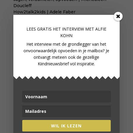
Doucleff
How2talk2kids | Adele Faber
Temperamentvolle kinderen | Eva Bronsveld
Onvoorwaardelijk ouderschap | Alfie Kohn
LEES GRATIS HET INTERVIEW M
ET ALFIE
KOHN
Het interview met de grondlegger van het
onvoorwaardelijk opvoeden in je mailbox? Je
WORD LID
ontvangt meteen ook de gezellige
In onze fijne online community
Kiindnieuwsbrief vol inspiratie.
verbind je met gelijkgestemden
WORD LID VAN ONZE
COMMUNITY
VERDER LEZEN
WIL IK LEZEN