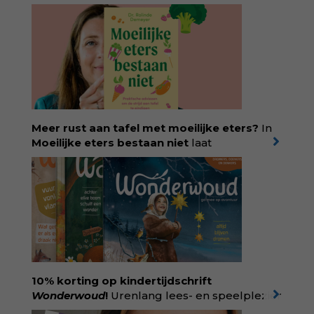
Meer rust aan tafel met moeilijke eters?
In
Moeilijke eters bestaan niet
laat
kinderdiëtist en lactatiekundige
Rolinde
Demeyer
zien wat er schuilgaat achter
eetgedrag dat ouders zorgen baart. Met
aandacht voor ontwikkeling,
neurodivergentie en medische oorzaken
helpt ze hardnekkige misverstanden los te
laten en maakt ze van eten weer een
moment van verbinding. Bestel via je lokale
boekhandel! Lees meer over Rolinde via
10% korting op kindertijdschrift
kiind.nl/rolinde
Wonderwoud
!
Urenlang lees- en speelplezier
voor dromers, doeners en denkers.