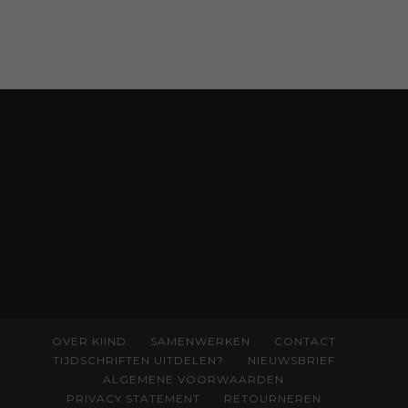
Temperamentvolle kinderen vind je 25 jaar
aan kennis en ervaring. Met ruim 50.000
verkochte exemplaren met recht een
bestseller, waarmee Eva veel gezinnen heeft
kunnen helpen. Ze schrijft met een
liefdevolle kijk op kinderen en veel begrip
voor ouders. Download het hoofdstuk gratis
via:
evabronsveld.plugandpay.nl/r?
id=ZcYxEBJH
OVER KIIND
SAMENWERKEN
CONTACT
TIJDSCHRIFTEN UITDELEN?
NIEUWSBRIEF
ALGEMENE VOORWAARDEN
PRIVACY STATEMENT
RETOURNEREN