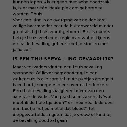
kunnen lopen. Als er geen medische noodzaak
is, is er maar één
ideale plek
om geboren te
worden. Thuis.
Voor een kind is de overgang van de donkere,
veilige baarmoeder naar de buitenwereld minder
groot als hij thuis wordt geboren. En als ouders
heb je thuis veel meer regie over wat er tijdens
en na de bevalling gebeurt met je kind en met
jullie zelf.
IS EEN THUISBEVALLING GEVAARLIJK?
Maar veel vaders vinden een thuisbevalling
spannend. Of liever nog: doodeng. In een
ziekenhuis is alle zorg tot in de puntjes geregeld
is en hoef je nergens meer over na te denken.
Een thuisbevalling vraagt veel meer van een
aanstaande vader. Van praktische zaken als ‘wat
moet ik de hele tijd doen?’ en ‘hoe hou ik de boel
een beetje netjes met al dat bloed?’, tot
diepgewortelde angsten dat je vrouw of kind bij
de bevalling dood zal gaan.