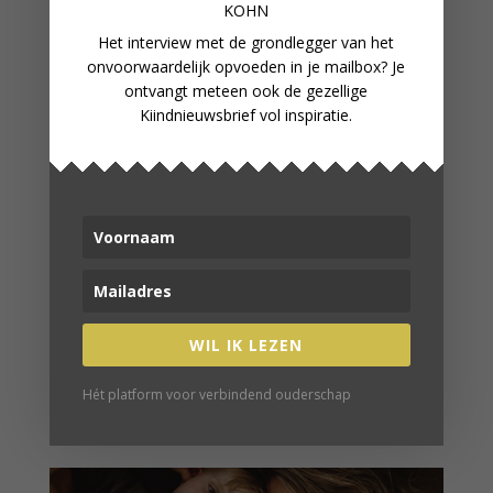
KOHN
Het interview met de grondlegger van het
onvoorwaardelijk opvoeden in je mailbox? Je
ontvangt meteen ook de gezellige
Kiindnieuwsbrief vol inspiratie.
BOEKENTIPS
Aanpakken voor aanstaande vaders | David
Borman
WIL IK LEZEN
Mijn reis naar binnen | Anna Myrte Korteweg
Wat baby's nodig hebben | Melanie Visscher
Hét platform voor verbindend ouderschap
Mama'en | Nina Pierson