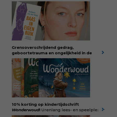
Grensoverschrijdend gedrag,
geboortetrauma en ongelijkheid in de
geboortezorg:
in Baas in eigen buik verbindt
filosoof en vroedvrouw Rodante van der Waal
persoonlijke ervaringen aan structureel
onrecht en introduceert ze reproductieve
rechtvaardigheid als een collectieve, radicale
praktijk van zorg. Voor iedereen die wil
begrijpen wat er speelt rond vruchtbaarheid
en geboorte. Koop het boek via
singeluitgeverijen.nl/nijgh-van-
10% korting op kindertijdschrift
ditmar/boek/baas-in-eigen-buik
Wonderwoud
!
Urenlang lees- en speelplezier
voor dromers, doeners en denkers.