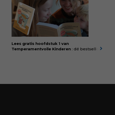
Wonderwoud is het ambachtelijk gemaakte
antwoord op alle snelle gooimaarweg-
boekjes en hapsnap-filmpjes. Het mooiste
kindertijdschrift van Nederland; met liefde en
kunde voor taal, beeld en tekeningen die
spat van elke pagina. Dat vóel je. Dat voelt je
kind. Abonneer via
wonderwoud.nl/abonneren**
en krijg 10%
Lees gratis hoofdstuk 1 van
korting met code:
KIIND10
Temperamentvolle Kinderen
: dé bestseller
van pedagoog Eva Bronsveld. In het boek
Temperamentvolle kinderen vind je 25 jaar
aan kennis en ervaring. Met ruim 50.000
verkochte exemplaren met recht een
bestseller, waarmee Eva veel gezinnen heeft
kunnen helpen. Ze schrijft met een
liefdevolle kijk op kinderen en veel begrip
voor ouders. Download het hoofdstuk gratis
via:
evabronsveld.plugandpay.nl/r?
id=ZcYxEBJH