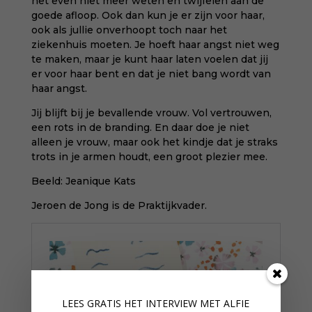
het even niet meer weten en twijfelen aan de
goede afloop. Ook dan kun je er zijn voor haar,
ook als jullie onverhoopt toch naar het
ziekenhuis moeten. Je hoeft haar angst niet weg
te maken, maar je kunt haar laten voelen dat jij
er voor haar bent en dat je niet bang wordt van
haar angst.
Jij blijft bij je bevallende vrouw. Vol vertrouwen,
een rots in de branding. En daar doe je niet
alleen je vrouw, maar ook het kindje dat je straks
trots in je armen houdt, een groot plezier mee.
Beeld:
Jeanique Kats
Jeroen de Jong is de Praktijkvader.
LEES GRATIS HET INTERVIEW M
ET ALFIE