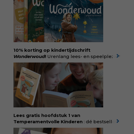
10% korting op kindertijdschrift
Wonderwoud
!
Urenlang lees- en speelplezier
voor dromers, doeners en denkers.
Wonderwoud is het ambachtelijk gemaakte
antwoord op alle snelle gooimaarweg-
boekjes en hapsnap-filmpjes. Het mooiste
kindertijdschrift van Nederland; met liefde en
kunde voor taal, beeld en tekeningen die
spat van elke pagina. Dat vóel je. Dat voelt je
kind. Abonneer via
wonderwoud.nl/abonneren**
en krijg 10%
Lees gratis hoofdstuk 1 van
korting met code:
KIIND10
Temperamentvolle Kinderen
: dé bestseller
van pedagoog Eva Bronsveld. In het boek