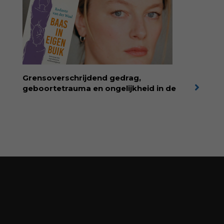
Temperamentvolle kinderen vind je 25 jaar
aan kennis en ervaring. Met ruim 50.000
verkochte exemplaren met recht een
bestseller, waarmee Eva veel gezinnen heeft
kunnen helpen. Ze schrijft met een
liefdevolle kijk op kinderen en veel begrip
voor ouders. Download het hoofdstuk gratis
via:
evabronsveld.plugandpay.nl/r?
Grensoverschrijdend gedrag,
id=ZcYxEBJH
geboortetrauma en ongelijkheid in de
geboortezorg:
in Baas in eigen buik verbindt
filosoof en vroedvrouw Rodante van der Waal
persoonlijke ervaringen aan structureel
onrecht en introduceert ze reproductieve
rechtvaardigheid als een collectieve, radicale
praktijk van zorg. Voor iedereen die wil
begrijpen wat er speelt rond vruchtbaarheid
en geboorte. Koop het boek via
singeluitgeverijen.nl/nijgh-van-
ditmar/boek/baas-in-eigen-buik