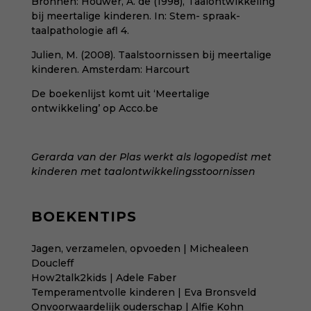
Bronnen: Houwer, A. de (1998), Taalontwikkeling
bij meertalige kinderen. In: Stem- spraak-
taalpathologie afl 4.
Julien, M. (2008). Taalstoornissen bij meertalige
kinderen. Amsterdam: Harcourt
De boekenlijst komt uit
‘Meertalige
ontwikkeling’ op Acco.be
Gerarda van der Plas werkt als
logopedist
met
kinderen met taalontwikkelingsstoornissen
BOEKENTIPS
Jagen, verzamelen, opvoeden | Michealeen
Doucleff
How2talk2kids | Adele Faber
Temperamentvolle kinderen | Eva Bronsveld
Onvoorwaardelijk ouderschap | Alfie Kohn