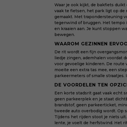
Waar je ook kijkt, de bakfiets duik
vaak te fietsen, het park ligt op d
gemaakt. Met trapondersteuning vo
tegenwind of bruggen. Het tempo is
en kraaien aan. Je kunt stoppen wan
bewegen.
WAAROM GEZINNEN ERVOO
De rit wordt een fijn overgangsmom
liedje zingen, ademhalen voordat d
voor gevoelige kinderen. De route 
moeite een extra tas mee, een step
parkeermeters of smalle straatjes. 
DE VOORDELEN TEN OPZIC
Een korte stadsrit gaat vaak echt sn
geen parkeerplek en je staat dichtb
brandstof, geen parkeerticket, mi
tweede auto overbodig wordt. Op st
Tijdens het rijden stoot je niets uit
lente, je voelt de herfstwind. Het ri