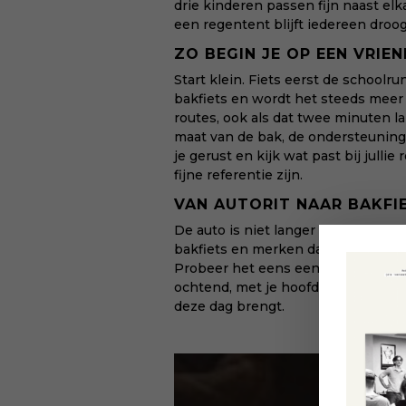
drie kinderen passen fijn naast el
een regentent blijft iedereen droog
ZO BEGIN JE OP EEN VRIE
Start klein. Fiets eerst de school
bakfiets en wordt het steeds meer 
routes, ook als dat twee minuten la
maat van de bak, de ondersteuning
je gerust en kijk wat past bij jullie
fijne referentie zijn.
VAN AUTORIT NAAR BAKFI
De auto is niet langer de reflex vo
bakfiets en merken dat het leven da
Probeer het eens een week voor de 
ochtend, met je hoofd en met de tij
deze dag brengt.