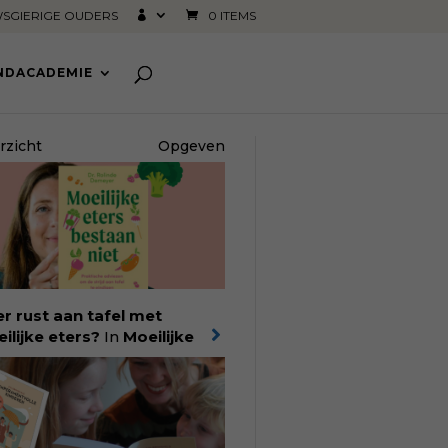
SGIERIGE OUDERS
0 ITEMS
INDACADEMIE
rzicht
Opgeven
r rust aan tafel met
ilijke eters?
In
Moeilijke
rs bestaan niet
laat
derdiëtist en lactatiekundige
inde Demeyer
zien wat er
uilgaat achter eetgedrag
 ouders zorgen baart. Met