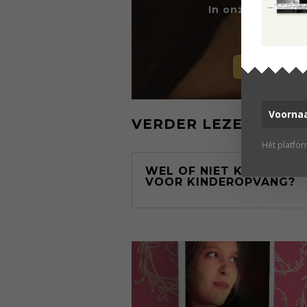
In onze fijne on
g
WORD LID
VERDER LEZEN
Hét platfo
WEL OF NIET KIEZEN
VOOR KINDEROPVANG?