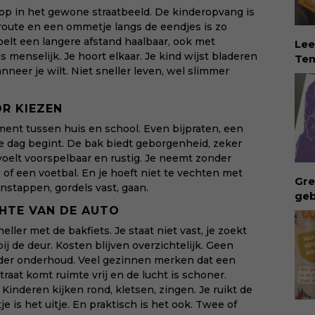
aan
t op in het gewone straatbeeld. De kinderopvang is
neu
e route en een ommetje langs de eendjes is zo
oor
elt een langere afstand haalbaar, ook met
Lee
mis
 menselijk. Je hoort elkaar. Je kind wijst bladeren
Tem
maa
neer je wilt. Niet sneller leven, wel slimmer
dé 
mom
Eva
via
Tem
R KIEZEN
mee
vin
kiin
ent tussen huis en school. Even bijpraten, een
erv
e dag begint. De bak biedt geborgenheid, zeker
ver
voelt voorspelbaar en rustig. Je neemt zonder
rec
 of een voetbal. En je hoeft niet te vechten met
Eva
Gre
Instappen, gordels vast, gaan.
hel
geb
lie
ong
HTE VAN DE AUTO
vee
geb
eller met de bakfiets. Je staat niet vast, je zoekt
Dow
bui
ij de deur. Kosten blijven overzichtelijk. Geen
via:
vro
nder onderhoud. Veel gezinnen merken dat een
eva
Waa
raat komt ruimte vrij en de lucht is schoner.
id=
aan
. Kinderen kijken rond, kletsen, zingen. Je ruikt de
int
tje is het uitje. En praktisch is het ook. Twee of
rec