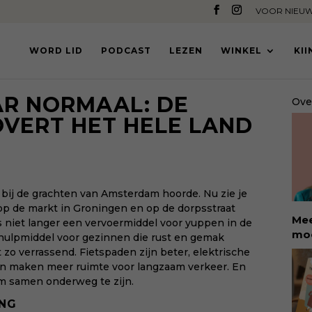
VOOR NIEUW
WORD LID
PODCAST
LEZEN
WINKEL
KI
AR NORMAAL: DE
Ove
OVERT HET HELE LAND
l bij de grachten van Amsterdam hoorde. Nu zie je
 op de markt in Groningen en op de dorpsstraat
Mee
s niet langer een vervoermiddel voor yuppen in de
moe
hulpmiddel voor gezinnen die rust en gemak
ete
 zo verrassend. Fietspaden zijn beter, elektrische
kin
en maken meer ruimte voor langzaam verkeer. En
Rol
om samen onderweg te zijn.
sch
ING
dat