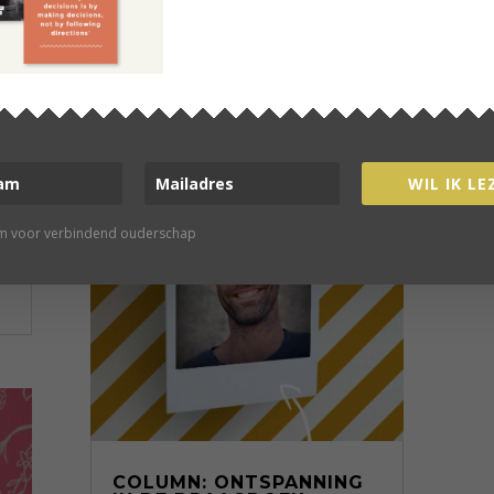
line community verbind je met
elijkgestemden
 VAN ONZE COMMUNITY
WIL IK LE
rm voor verbindend ouderschap
COLUMN: ONTSPANNING