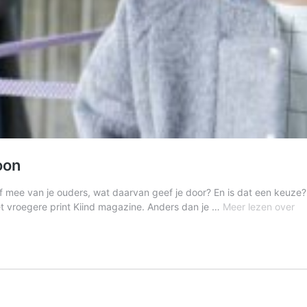
oon
mee van je ouders, wat daarvan geef je door? En is dat een keuze? Ho
Va
t vroegere print Kiind magazine. Anders dan je …
Meer lezen over
aa
je
fam
–
do
he
pa