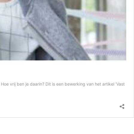
e vrij ben je daarin? Dit is een bewerking van het artikel ‘Vast
st
n
ilie
orbreek
t
troon