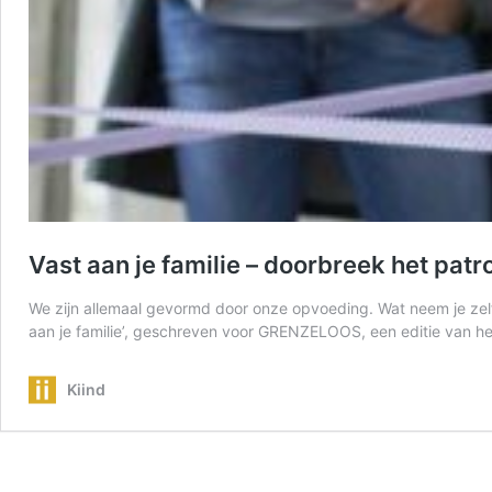
Vast aan je familie – doorbreek het patr
We zijn allemaal gevormd door onze opvoeding. Wat neem je zelf 
aan je familie’, geschreven voor GRENZELOOS, een editie van he
Kiind