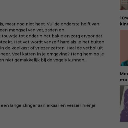
ver
rec
Eva
10%
hel
kin
is, maar nog niet heet. Vul de onderste helft van
lie
Ure
 een mengsel van vet, zaden en
vee
voo
touwtje tot onderin het bakje en zorg ervoor dat
Dow
den
eekt. Het vet wordt vanzelf hard als je het buiten
via:
amb
n de koelkast of vriezer zetten. Haal de vetbol uit
eva
ant
 neer. Veel katten in je omgeving? Hang hem op je
id=
goo
en niet gemakkelijk bij de vogels kunnen.
hap
kin
Mee
met
moe
bee
ete
van
kin
voe
Rol
won
sch
een lange slinger aan elkaar en versier hier je
en 
dat
KII
aan
neu
oor