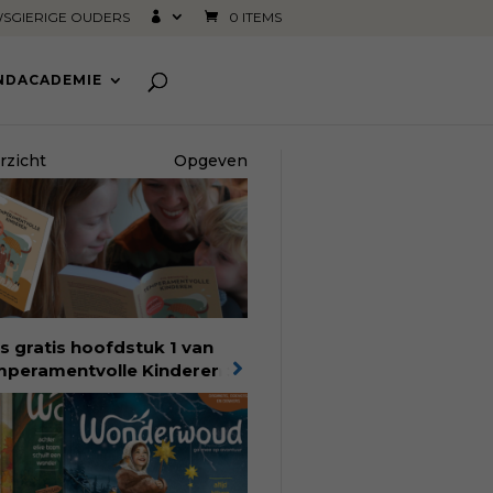
SGIERIGE OUDERS
0 ITEMS
INDACADEMIE
rzicht
Opgeven
s gratis hoofdstuk 1 van
peramentvolle Kinderen
:
bestseller van pedagoog
 Bronsveld. In het boek
peramentvolle kinderen
d je 25 jaar aan kennis en
aring. Met ruim 50.000