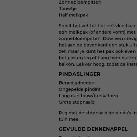
Zonnebloempitten
Touwtje
Half melkpak
Smelt het vet tot het net vloeibaar 
een melkpak (of andere vorm) met
zonnebloempitten. Duw een stevig 
het aan de bovenkant een stuk uitst
zet, maar je kunt het pak ook even i
het pak en leg of hang hem buiten
balkon. Lekker hoog, zodat de katt
PINDASLINGER
Benodigdheden:
Ongepelde pinda’s
Lang dun touw/breikatoen
Grote stopnaald
Rijg met de stopnaald de pinda’s in 
tuin mee!
GEVULDE DENNENAPPEL