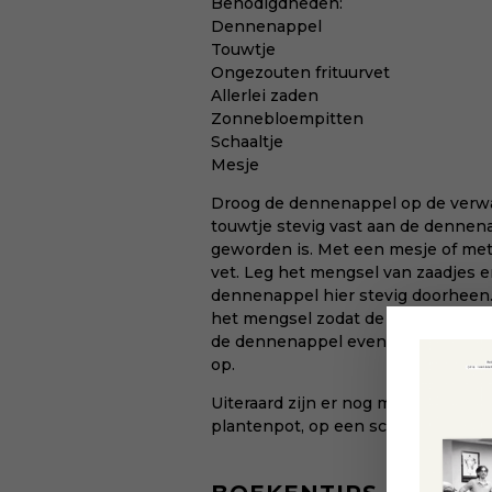
Benodigdheden:
Dennenappel
Touwtje
Ongezouten frituurvet
Allerlei zaden
Zonnebloempitten
Schaaltje
Mesje
Droog de dennenappel op de verwar
touwtje stevig vast aan de dennenap
geworden is. Met een mesje of me
vet. Leg het mengsel van zaadjes e
dennenappel hier stevig doorheen.
het mengsel zodat de zaadjes in d
de dennenappel even afkoelen in d
op.
Uiteraard zijn er nog meer manier
plantenpot, op een schaaltje enzovo