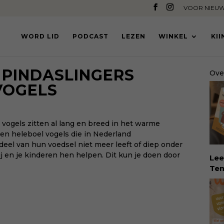
VOOR NIEUW
WORD LID
PODCAST
LEZEN
WINKEL
KI
 PINDASLINGERS
Ove
VOGELS
 vogels zitten al lang en breed in het warme
 een heleboel vogels die in Nederland
eel van hun voedsel niet meer leeft of diep onder
 jij en je kinderen hen helpen. Dit kun je doen door
Lee
Tem
dé 
Eva
Tem
vin
erv