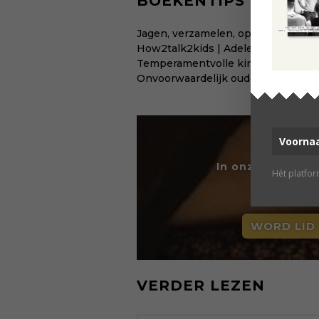
BOEKENTIPS
Jagen, verzamelen, opvoeden | Mic
How2talk2kids | Adele Faber
Temperamentvolle kinderen | Eva 
Onvoorwaardelijk ouderschap | Alf
In onze fijne on
Hét platfo
g
WORD LID
VERDER LEZEN