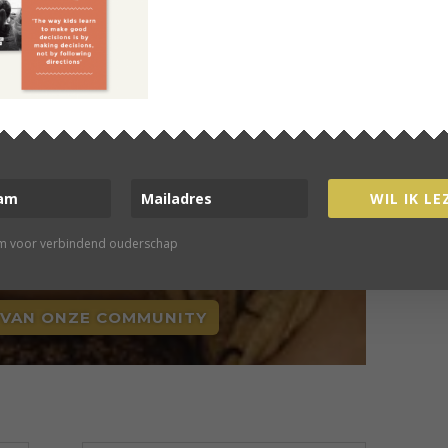
healeen Doucleff
Bronsveld
ie Kohn
WIL IK LE
WORD LID
line community verbind je met
rm voor verbindend ouderschap
elijkgestemden
 VAN ONZE COMMUNITY