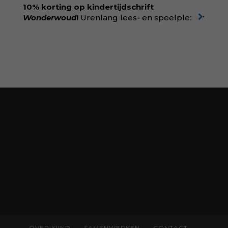
boekhandel! Lees meer over Rolinde via
10% korting op kindertijdschrift
kiind.nl/rolinde
Wonderwoud
!
Urenlang lees- en speelplezier
voor dromers, doeners en denkers.
Wonderwoud is het ambachtelijk gemaakte
antwoord op alle snelle gooimaarweg-
boekjes en hapsnap-filmpjes. Het mooiste
kindertijdschrift van Nederland; met liefde en
kunde voor taal, beeld en tekeningen die
spat van elke pagina. Dat vóel je. Dat voelt je
kind. Abonneer via
wonderwoud.nl/abonneren**
en krijg 10%
korting met code:
KIIND10
OVER KIIND
SAMENWERKEN
CONTACT