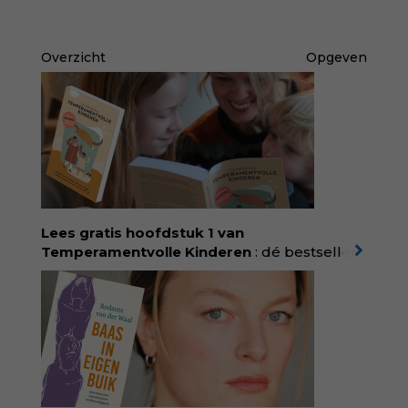
Overzicht
Opgeven
Lees gratis hoofdstuk 1 van
Temperamentvolle Kinderen
: dé bestseller
van pedagoog Eva Bronsveld. In het boek
Temperamentvolle kinderen vind je 25 jaar
aan kennis en ervaring. Met ruim 50.000
verkochte exemplaren met recht een
bestseller, waarmee Eva veel gezinnen heeft
kunnen helpen. Ze schrijft met een
liefdevolle kijk op kinderen en veel begrip
voor ouders. Download het hoofdstuk gratis