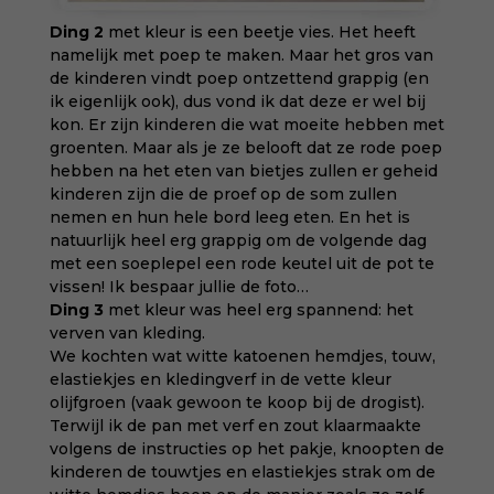
Ding 2
met kleur is een beetje vies. Het heeft
namelijk met poep te maken. Maar het gros van
de kinderen vindt poep ontzettend grappig (en
ik eigenlijk ook), dus vond ik dat deze er wel bij
kon. Er zijn kinderen die wat moeite hebben met
groenten. Maar als je ze belooft dat ze rode poep
hebben na het eten van bietjes zullen er geheid
kinderen zijn die de proef op de som zullen
nemen en hun hele bord leeg eten. En het is
natuurlijk heel erg grappig om de volgende dag
met een soeplepel een rode keutel uit de pot te
vissen! Ik bespaar jullie de foto…
Ding 3
met kleur was heel erg spannend: het
verven van kleding.
We kochten wat witte katoenen hemdjes, touw,
elastiekjes en kledingverf in de vette kleur
olijfgroen (vaak gewoon te koop bij de drogist).
Terwijl ik de pan met verf en zout klaarmaakte
volgens de instructies op het pakje, knoopten de
kinderen de touwtjes en elastiekjes strak om de