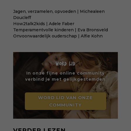
Jagen, verzamelen, opvoeden | Michealeen
Doucleff
How2talk2kids | Adele Faber
Temperamentvolle kinderen | Eva Bronsveld
Onvoorwaardelijk ouderschap | Alfie Kohn
WORD LID
In onze fijne online community
verbind je met gelijkgestemden
WORD LID VAN ONZE
COMMUNITY
VERDER LEZEN