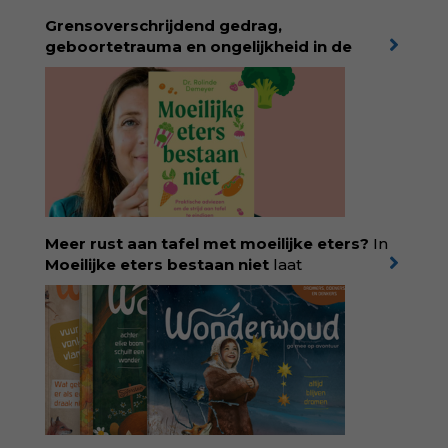
via:
evabronsveld.plugandpay.nl/r?
Grensoverschrijdend gedrag,
id=ZcYxEBJH
geboortetrauma en ongelijkheid in de
geboortezorg:
in Baas in eigen buik verbindt
filosoof en vroedvrouw Rodante van der Waal
persoonlijke ervaringen aan structureel
onrecht en introduceert ze reproductieve
rechtvaardigheid als een collectieve, radicale
praktijk van zorg. Voor iedereen die wil
begrijpen wat er speelt rond vruchtbaarheid
en geboorte. Koop het boek via
singeluitgeverijen.nl/nijgh-van-
Meer rust aan tafel met moeilijke eters?
In
ditmar/boek/baas-in-eigen-buik
Moeilijke eters bestaan niet
laat
kinderdiëtist en lactatiekundige
Rolinde
Demeyer
zien wat er schuilgaat achter
eetgedrag dat ouders zorgen baart. Met
aandacht voor ontwikkeling,
neurodivergentie en medische oorzaken
helpt ze hardnekkige misverstanden los te
laten en maakt ze van eten weer een
moment van verbinding. Bestel via je lokale