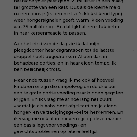
haarscherp: er past geen 55 milliliter in een maag
ter grootte van een kers. Dus als de kleine meid
na een poosje (ik ben niet zo’n klokkijkend type)
weer hongersignalen geeft, warm ik een voeding
van 35 milliliter op. En dat lijkt al een stuk beter
in haar kersenmaagje te passen.
Aan het eind van de dag zie ik dat mijn
pleegdochter haar dagrantsoen tot de laatste
druppel heeft opgedronken. Alleen dan in
behapbare porties, en in haar eigen tempo. Ik
ben belachelijk trots.
Maar ondertussen vraag ik me ook af hoeveel
kinderen er zijn die simpelweg om de drie uur
een te grote portie voeding naar binnen gegoten
krijgen. En ik vraag me af hoe lang het duurt
voordat je als baby hebt afgeleerd om je eigen
honger- en verzadigingsgevoel te herkennen. En
ik vraag me ook af in hoeverre je op deze manier
een basis legt voor voedings- en
gewichtsproblemen op latere leeftijd.