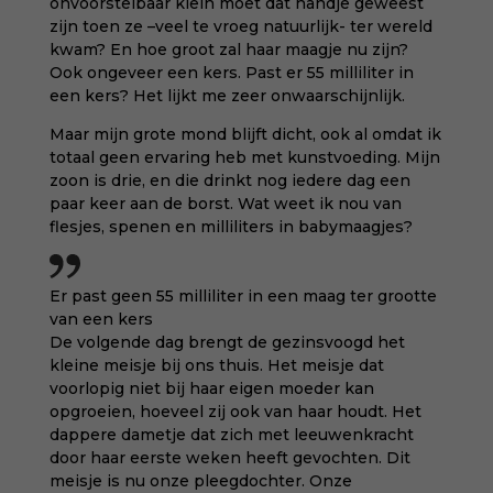
onvoorstelbaar klein moet dat handje geweest
zijn toen ze –veel te vroeg natuurlijk- ter wereld
kwam? En hoe groot zal haar maagje nu zijn?
Ook ongeveer een kers. Past er 55 milliliter in
een kers? Het lijkt me zeer onwaarschijnlijk.
Maar mijn grote mond blijft dicht, ook al omdat ik
totaal geen ervaring heb met kunstvoeding. Mijn
zoon is drie, en die drinkt nog iedere dag een
paar keer aan de borst. Wat weet ik nou van
flesjes, spenen en milliliters in babymaagjes?
Er past geen 55 milliliter in een maag ter grootte
van een kers
De volgende dag brengt de gezinsvoogd het
kleine meisje bij ons thuis. Het meisje dat
voorlopig niet bij haar eigen moeder kan
opgroeien, hoeveel zij ook van haar houdt. Het
dappere dametje dat zich met leeuwenkracht
door haar eerste weken heeft gevochten. Dit
meisje is nu onze pleegdochter. Onze