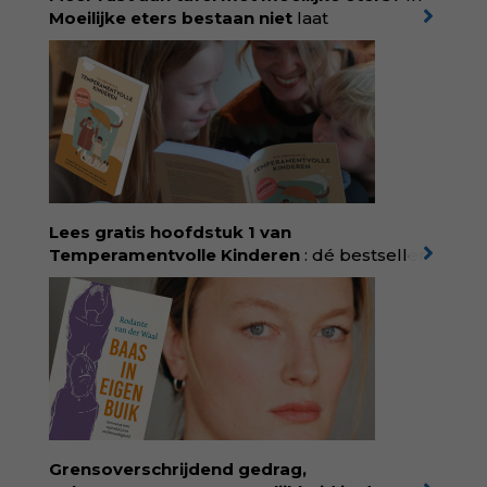
Moeilijke eters bestaan niet
laat
kinderdiëtist en lactatiekundige
Rolinde
Demeyer
zien wat er schuilgaat achter
eetgedrag dat ouders zorgen baart. Met
aandacht voor ontwikkeling,
neurodivergentie en medische oorzaken
helpt ze hardnekkige misverstanden los te
laten en maakt ze van eten weer een
moment van verbinding. Bestel via je lokale
boekhandel! Lees meer over Rolinde via
Lees gratis hoofdstuk 1 van
kiind.nl/rolinde
Temperamentvolle Kinderen
: dé bestseller
van pedagoog Eva Bronsveld. In het boek
Temperamentvolle kinderen vind je 25 jaar
aan kennis en ervaring. Met ruim 50.000
verkochte exemplaren met recht een
bestseller, waarmee Eva veel gezinnen heeft
kunnen helpen. Ze schrijft met een
liefdevolle kijk op kinderen en veel begrip
voor ouders. Download het hoofdstuk gratis
via:
evabronsveld.plugandpay.nl/r?
Grensoverschrijdend gedrag,
id=ZcYxEBJH