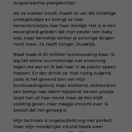
langverwachte pleegdochter.
Als ze wakker wordt, maakt ze van die schattige
smakgeluidjes en brengt ze haar
kersenknuistjes naar haar mondje. Het is al een
eeuwigheid geleden dat mijn peuter een baby
was, maar kennelijk verleer je sommige dingen
nooit meer. Ze heeft honger. Duidelijk.
Braaf maak ik 55 milliliter kunstvoeding klaar. Ik
leg het kleine wurmelkindje wat onwennig
tegen me aan en ik laat haar in de plastic speen
happen. En dan drinkt ze. Niet rustig zuigend,
zoals ik het gewend ben van mijn
borstvoedingskind, maar klokkend, slokkend en
een beetje naar adem happend. Na een poosje
loopt het uit haar mond, maar de fles blijft
voeding geven. Haar maagje stroomt over. Ik
besluit dat het genoeg is.
Mijn techniek is ongetwijfeld nog niet perfect,
maar mijn moederlijke intuïtie bleek weer