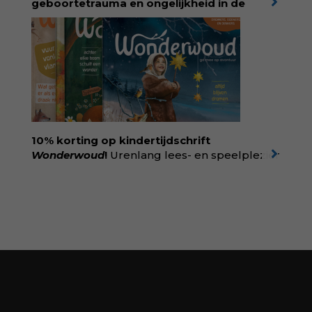
geboortetrauma en ongelijkheid in de
geboortezorg:
in Baas in eigen buik verbindt
filosoof en vroedvrouw Rodante van der Waal
persoonlijke ervaringen aan structureel
onrecht en introduceert ze reproductieve
rechtvaardigheid als een collectieve, radicale
praktijk van zorg. Voor iedereen die wil
begrijpen wat er speelt rond vruchtbaarheid
en geboorte. Koop het boek via
singeluitgeverijen.nl/nijgh-van-
10% korting op kindertijdschrift
ditmar/boek/baas-in-eigen-buik
Wonderwoud
!
Urenlang lees- en speelplezier
voor dromers, doeners en denkers.
Wonderwoud is het ambachtelijk gemaakte
antwoord op alle snelle gooimaarweg-
boekjes en hapsnap-filmpjes. Het mooiste
kindertijdschrift van Nederland; met liefde en
kunde voor taal, beeld en tekeningen die
spat van elke pagina. Dat vóel je. Dat voelt je
kind. Abonneer via
wonderwoud.nl/abonneren**
en krijg 10%
korting met code:
KIIND10