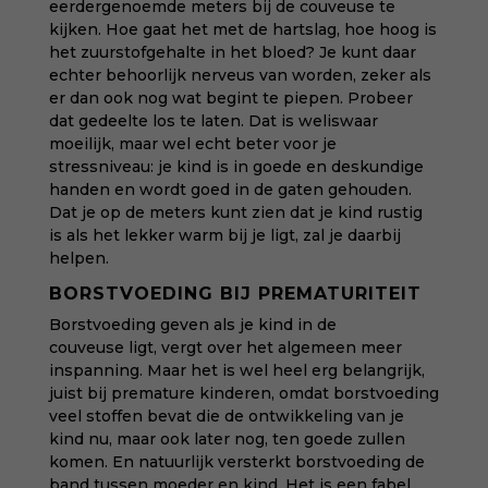
eerdergenoemde meters bij de couveuse te
kijken. Hoe gaat het met de hartslag, hoe hoog is
het zuurstofgehalte in het bloed? Je kunt daar
echter behoorlijk nerveus van worden, zeker als
er dan ook nog wat begint te piepen. Probeer
dat gedeelte los te laten. Dat is weliswaar
moeilijk, maar wel echt beter voor je
stressniveau: je kind is in goede en deskundige
handen en wordt goed in de gaten gehouden.
Dat je op de meters kunt zien dat je kind rustig
is als het lekker warm bij je ligt, zal je daarbij
helpen.
BORSTVOEDING BIJ PREMATURITEIT
Borstvoeding geven als je kind in de
couveuse ligt, vergt over het algemeen meer
inspanning. Maar het is wel heel erg belangrijk,
juist bij premature kinderen, omdat borstvoeding
veel stoffen bevat die de ontwikkeling van je
kind nu, maar ook later nog, ten goede zullen
komen. En natuurlijk versterkt borstvoeding de
band tussen moeder en kind. Het is een fabel