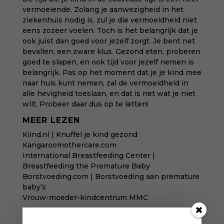
vermoeiende. Zolang je aanwezigheid in het
ziekenhuis nodig is, zul je die vermoeidheid niet
eens zozeer voelen. Toch is het belangrijk dat je
ook juist dan goed voor jezelf zorgt. Je bent net
bevallen, een zware klus. Gezond eten, proberen
goed te slapen, en ook tijd voor jezelf nemen is
belangrijk. Pas op het moment dat je je kind mee
naar huis kunt nemen, zal de vermoeidheid in
alle hevigheid toeslaan, en dat is net wat je niet
wilt. Probeer daar dus op te letten!
MEER LEZEN
Kiind.nl | Knuffel je kind gezond
Kangaroomothercare.com
International Breastfeeding Center |
Breastfeeding the Premature Baby
Borstvoeding.com | Borstvoeding aan premature
baby’s
Vrouw-moeder-kindcentrum MMC