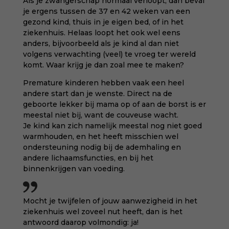
Als je zwangerschap normaal verloopt, dan beval
je ergens tussen de 37 en 42 weken van een
gezond kind, thuis in je eigen bed, of in het
ziekenhuis. Helaas loopt het ook wel eens
anders, bijvoorbeeld als je kind al dan niet
volgens verwachting (veel) te vroeg ter wereld
komt. Waar krijg je dan zoal mee te maken?
Premature kinderen hebben vaak een heel
andere start dan je wenste. Direct na de
geboorte lekker bij mama op of aan de borst is er
meestal niet bij, want de couveuse wacht.
Je kind kan zich namelijk meestal nog niet goed
warmhouden, en het heeft misschien wel
ondersteuning nodig bij de ademhaling en
andere lichaamsfuncties, en bij het
binnenkrijgen van voeding.
Mocht je twijfelen of jouw aanwezigheid in het
ziekenhuis wel zoveel nut heeft, dan is het
antwoord daarop volmondig: ja!