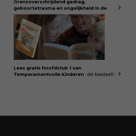
Grensoverschrijdend gedrag,
korting met code:
KIIND10
geboortetrauma en ongelijkheid in de
geboortezorg:
in Baas in eigen buik verbindt
filosoof en vroedvrouw Rodante van der Waal
persoonlijke ervaringen aan structureel
onrecht en introduceert ze reproductieve
rechtvaardigheid als een collectieve, radicale
praktijk van zorg. Voor iedereen die wil
begrijpen wat er speelt rond vruchtbaarheid
en geboorte. Koop het boek via
singeluitgeverijen.nl/nijgh-van-
Lees gratis hoofdstuk 1 van
ditmar/boek/baas-in-eigen-buik
Temperamentvolle Kinderen
: dé bestseller
van pedagoog Eva Bronsveld. In het boek
Temperamentvolle kinderen vind je 25 jaar
aan kennis en ervaring. Met ruim 50.000
verkochte exemplaren met recht een
bestseller, waarmee Eva veel gezinnen heeft
kunnen helpen. Ze schrijft met een
liefdevolle kijk op kinderen en veel begrip
voor ouders. Download het hoofdstuk gratis
via:
evabronsveld.plugandpay.nl/r?