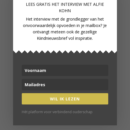
BOEKENTIPS
LEES GRATIS HET INTERVIEW M
ET ALFIE
KOHN
Aanpakken voor aanstaande vaders | David
Het interview met de grondlegger van het
Borman
onvoorwaardelijk opvoeden in je mailbox? Je
Mijn reis naar binnen | Anna Myrte Korteweg
ontvangt meteen ook de gezellige
Wat baby's nodig hebben | Melanie Visscher
Kiindnieuwsbrief vol inspiratie.
Mama'en | Nina Pierson
WORD LID
In onze fijne online community
verbind je met gelijkgestemden
WIL IK LEZEN
WORD LID VAN ONZE
COMMUNITY
Hét platform voor verbindend ouderschap