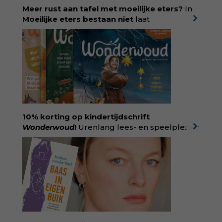
Meer rust aan tafel met moeilijke eters?
In
Moeilijke eters bestaan niet
laat
kinderdiëtist en lactatiekundige
Rolinde
Demeyer
zien wat er schuilgaat achter
eetgedrag dat ouders zorgen baart. Met
aandacht voor ontwikkeling,
neurodivergentie en medische oorzaken
helpt ze hardnekkige misverstanden los te
laten en maakt ze van eten weer een
moment van verbinding. Bestel via je lokale
boekhandel! Lees meer over Rolinde via
10% korting op kindertijdschrift
kiind.nl/rolinde
Wonderwoud
!
Urenlang lees- en speelplezier
voor dromers, doeners en denkers.
Wonderwoud is het ambachtelijk gemaakte
antwoord op alle snelle gooimaarweg-
boekjes en hapsnap-filmpjes. Het mooiste
kindertijdschrift van Nederland; met liefde en
kunde voor taal, beeld en tekeningen die
spat van elke pagina. Dat vóel je. Dat voelt je
kind. Abonneer via
wonderwoud.nl/abonneren**
en krijg 10%