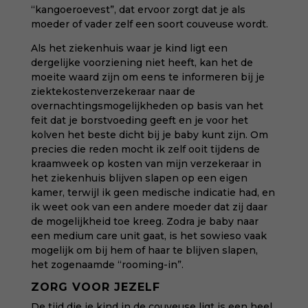
“kangoeroevest”, dat ervoor zorgt dat je als
moeder of vader zelf een soort couveuse wordt.
Als het ziekenhuis waar je kind ligt een
dergelijke voorziening niet heeft, kan het de
moeite waard zijn om eens te informeren bij je
ziektekostenverzekeraar naar de
overnachtingsmogelijkheden op basis van het
feit dat je borstvoeding geeft en je voor het
kolven het beste dicht bij je baby kunt zijn. Om
precies die reden mocht ik zelf ooit tijdens de
kraamweek op kosten van mijn verzekeraar in
het ziekenhuis blijven slapen op een eigen
kamer, terwijl ik geen medische indicatie had, en
ik weet ook van een andere moeder dat zij daar
de mogelijkheid toe kreeg. Zodra je baby naar
een medium care unit gaat, is het sowieso vaak
mogelijk om bij hem of haar te blijven slapen,
het zogenaamde “rooming-in”.
ZORG VOOR JEZELF
De tijd die je kind in de couveuse ligt is een heel