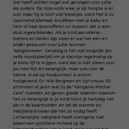
Dat heeft echter nogal wat gevolgen voor jullie
als ouders. De roze wolk waar je op hoopte is er
wel, maar hij is toch wat bleekjes, want het is zo
spannend allemaal. Knuffelen met je baby en
hem of haar besnuffelen en kussen, dat is een
stuk ingewikkelder. Als je kind aan allerlei
toeters en bellen ligt moet er wel het een en
ander gebeuren voor jullie kunnen
‘kangoeroeën’. Gelukkig is het wel mogelijk (en
zelfs noodzakelijk!) om je kleintje regelmatig op
je blote lijf te krijgen, want dat is niet alleen voor
jou heel fijn en belangrijk, maar ook voor de
kleine. Huid-op-huidcontact is enorm
rustgevend. Dr. Nils Bergman en zijn vrouw Jill
promoten al jaren wat zij de “Kangaroo Mother
Care” noemen, en geven goede redenen waarom
het zo belangrijk is: je kind hoort je hartslag, net
als in de baarmoeder, en zal de warmte en
nabijheid ervaren die het zo nodig heeft.
Lichamelijke nabijheid heeft overigens niet
alleen een positieve invloed op de