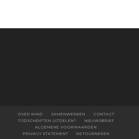
antwoord op alle snelle gooimaarweg-
boekjes en hapsnap-filmpjes. Het mooiste
kindertijdschrift van Nederland; met liefde en
kunde voor taal, beeld en tekeningen die
spat van elke pagina. Dat vóel je. Dat voelt je
kind. Abonneer via
wonderwoud.nl/abonneren**
en krijg 10%
korting met code:
KIIND10
OVER KIIND
SAMENWERKEN
CONTACT
TIJDSCHRIFTEN UITDELEN?
NIEUWSBRIEF
ALGEMENE VOORWAARDEN
PRIVACY STATEMENT
RETOURNEREN