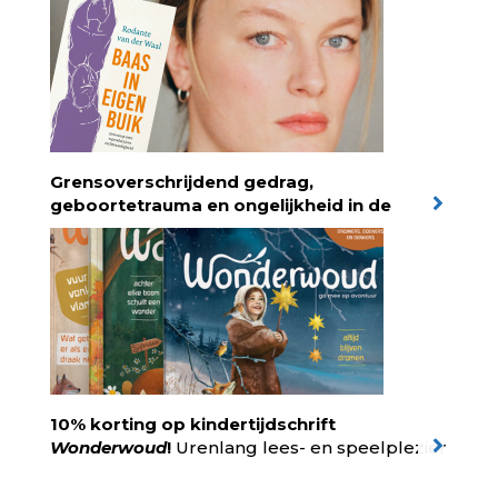
Temperamentvolle kinderen vind je 25 jaar
aan kennis en ervaring. Met ruim 50.000
verkochte exemplaren met recht een
bestseller, waarmee Eva veel gezinnen heeft
kunnen helpen. Ze schrijft met een
liefdevolle kijk op kinderen en veel begrip
voor ouders. Download het hoofdstuk gratis
via:
evabronsveld.plugandpay.nl/r?
Grensoverschrijdend gedrag,
id=ZcYxEBJH
geboortetrauma en ongelijkheid in de
geboortezorg:
in Baas in eigen buik verbindt
filosoof en vroedvrouw Rodante van der Waal
persoonlijke ervaringen aan structureel
onrecht en introduceert ze reproductieve
rechtvaardigheid als een collectieve, radicale
praktijk van zorg. Voor iedereen die wil
begrijpen wat er speelt rond vruchtbaarheid
en geboorte. Koop het boek via
singeluitgeverijen.nl/nijgh-van-
10% korting op kindertijdschrift
ditmar/boek/baas-in-eigen-buik
Wonderwoud
!
Urenlang lees- en speelplezier
voor dromers, doeners en denkers.
Wonderwoud is het ambachtelijk gemaakte