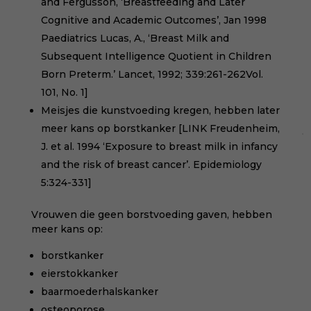
and Fergusson, ‘Breastfeeding and Later
Cognitive and Academic Outcomes’, Jan 1998
Paediatrics Lucas, A., ‘Breast Milk and
Subsequent Intelligence Quotient in Children
Born Preterm.’ Lancet, 1992; 339:261-262Vol.
101, No. 1]
Meisjes die kunstvoeding kregen, hebben later
meer kans op borstkanker [LINK Freudenheim,
J. et al. 1994 ‘Exposure to breast milk in infancy
and the risk of breast cancer’. Epidemiology
5:324-331]
Vrouwen die geen borstvoeding gaven, hebben
meer kans op:
borstkanker
eierstokkanker
baarmoederhalskanker
osteoporose