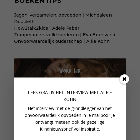
BOEKENTIPS
Jagen, verzamelen, opvoeden | Michealeen
Doucleff
How2talk2kids | Adele Faber
Temperamentvolle kinderen | Eva Bronsveld
Onvoorwaardelijk ouderschap | Alfie Kohn
WORD LID
In onze fijne online community
verbind je met gelijkgestemden
LEES GRATIS HET INTERVIEW M
ET ALFIE
KOHN
WORD LID VAN ONZE
Het interview met de grondlegger van het
COMMUNITY
onvoorwaardelijk opvoeden in je mailbox? Je
ontvangt meteen ook de gezellige
Kiindnieuwsbrief vol inspiratie.