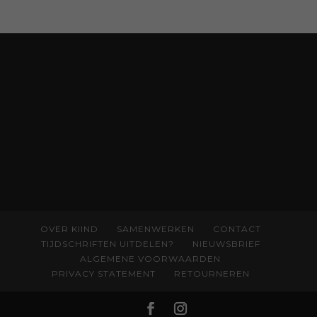
rechtvaardigheid als een collectieve, radicale
praktijk van zorg. Voor iedereen die wil
begrijpen wat er speelt rond vruchtbaarheid
en geboorte. Koop het boek via
singeluitgeverijen.nl/nijgh-van-
ditmar/boek/baas-in-eigen-buik
OVER KIIND
SAMENWERKEN
CONTACT
TIJDSCHRIFTEN UITDELEN?
NIEUWSBRIEF
ALGEMENE VOORWAARDEN
PRIVACY STATEMENT
RETOURNEREN