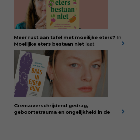
verkochte exemplaren met recht een
bestseller, waarmee Eva veel gezinnen heeft
kunnen helpen. Ze schrijft met een
liefdevolle kijk op kinderen en veel begrip
voor ouders. Download het hoofdstuk gratis
via:
evabronsveld.plugandpay.nl/r?
Meer rust aan tafel met moeilijke eters?
In
id=ZcYxEBJH
Moeilijke eters bestaan niet
laat
kinderdiëtist en lactatiekundige
Rolinde
Demeyer
zien wat er schuilgaat achter
eetgedrag dat ouders zorgen baart. Met
aandacht voor ontwikkeling,
neurodivergentie en medische oorzaken
helpt ze hardnekkige misverstanden los te
laten en maakt ze van eten weer een
moment van verbinding. Bestel via je lokale
boekhandel! Lees meer over Rolinde via
Grensoverschrijdend gedrag,
kiind.nl/rolinde
geboortetrauma en ongelijkheid in de
geboortezorg:
in Baas in eigen buik verbindt
filosoof en vroedvrouw Rodante van der Waal
persoonlijke ervaringen aan structureel
onrecht en introduceert ze reproductieve