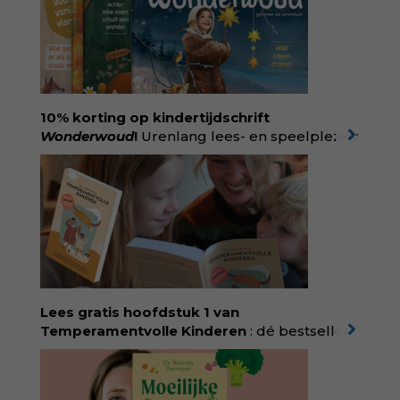
10% korting op kindertijdschrift
Wonderwoud
!
Urenlang lees- en speelplezier
voor dromers, doeners en denkers.
Wonderwoud is het ambachtelijk gemaakte
antwoord op alle snelle gooimaarweg-
boekjes en hapsnap-filmpjes. Het mooiste
kindertijdschrift van Nederland; met liefde en
kunde voor taal, beeld en tekeningen die
spat van elke pagina. Dat vóel je. Dat voelt je
kind. Abonneer via
wonderwoud.nl/abonneren**
en krijg 10%
Lees gratis hoofdstuk 1 van
korting met code:
KIIND10
Temperamentvolle Kinderen
: dé bestseller
van pedagoog Eva Bronsveld. In het boek
Temperamentvolle kinderen vind je 25 jaar
aan kennis en ervaring. Met ruim 50.000